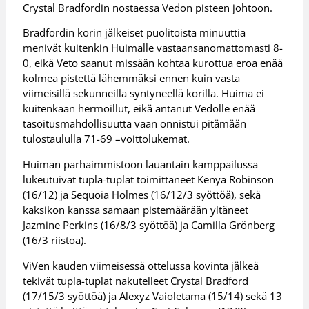
Crystal Bradfordin nostaessa Vedon pisteen johtoon.
Bradfordin korin jälkeiset puolitoista minuuttia
menivät kuitenkin Huimalle vastaansanomattomasti 8-
0, eikä Veto saanut missään kohtaa kurottua eroa enää
kolmea pistettä lähemmäksi ennen kuin vasta
viimeisillä sekunneilla syntyneellä korilla. Huima ei
kuitenkaan hermoillut, eikä antanut Vedolle enää
tasoitusmahdollisuutta vaan onnistui pitämään
tulostaululla 71-69 –voittolukemat.
Huiman parhaimmistoon lauantain kamppailussa
lukeutuivat tupla-tuplat toimittaneet Kenya Robinson
(16/12) ja Sequoia Holmes (16/12/3 syöttöä), sekä
kaksikon kanssa samaan pistemäärään yltäneet
Jazmine Perkins (16/8/3 syöttöä) ja Camilla Grönberg
(16/3 riistoa).
ViVen kauden viimeisessä ottelussa kovinta jälkeä
tekivät tupla-tuplat nakutelleet Crystal Bradford
(17/15/3 syöttöä) ja Alexyz Vaioletama (15/14) sekä 13