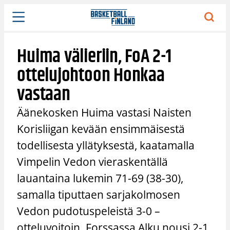
Siirry
sisältöön
Huima välieriin, FoA 2-1
ottelujohtoon Honkaa
vastaan
Äänekosken Huima vastasi Naisten
Korisliigan kevään ensimmäisestä
todellisesta yllätyksestä, kaatamalla
Vimpelin Vedon vieraskentällä
lauantaina lukemin 71-69 (38-30),
samalla tiputtaen sarjakolmosen
Vedon pudotuspeleistä 3-0 –
otteluvoitoin. Forssassa Alku nousi 2-1