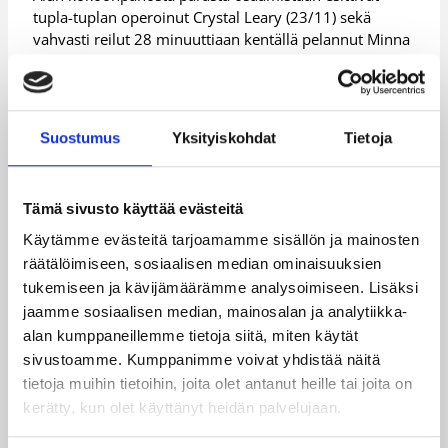
tupla-tuplan operoinut Crystal Leary (23/11) sekä
vahvasti reilut 28 minuuttiaan kentällä pelannut Minna
Sten (15/6/4 syöttöä).
Hongan Heta Korpivaara (15/9) jäi levypallon päähän
tupla-tuplasta ja Minna Mali heitti espoolaisille 13
Suostumus
Yksityiskohdat
Tietoja
pistettä.
Ottelutilastot:
FoA – Honka
Tämä sivusto käyttää evästeitä
Päivitetty
26.03.2016
Käytämme evästeitä tarjoamamme sisällön ja mainosten
räätälöimiseen, sosiaalisen median ominaisuuksien
tukemiseen ja kävijämäärämme analysoimiseen. Lisäksi
Henkilöt
jaamme sosiaalisen median, mainosalan ja analytiikka-
alan kumppaneillemme tietoja siitä, miten käytät
sivustoamme. Kumppanimme voivat yhdistää näitä
Alexyz Vaioletama
Camilla Grönberg
tietoja muihin tietoihin, joita olet antanut heille tai joita on
kerätty, kun olet käyttänyt heidän palvelujaan.
Cori Coleman
Crystal Bradford