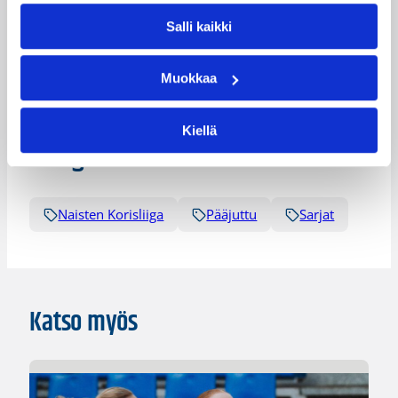
Crystal Leary
Heta Korpivaara
Salli kaikki
Jazmine Perkins
Kenya Robinson
Minna Mali
Minna Sten
Muokkaa
Sequoia Holmes
Kiellä
Kategoriat
Naisten Korisliiga
Pääjuttu
Sarjat
Katso myös