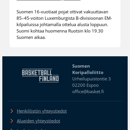
Suomen 16-vuotiaat pojat ottivat vakuuttavan
85–45-voiton Luxemburgista B-divisioonan EM-
kilpailuissa johtamalla ottelua alusta loppuun.
Suomi kohtaa huomenna Ruotsin klo 19.30
Suomen aikaa.
Suomen
Koripalloliitto
Urheilupuistontie 3
02200 Espoo
office@basket.fi
Henkilöstön yhteystiedot
Alueiden yhteystiedot