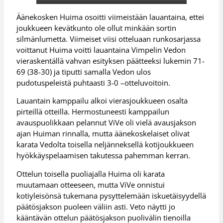
Äänekosken Huima osoitti viimeistään lauantaina, ettei
joukkueen kevätkunto ole ollut minkään sortin
silmänlumetta. Viimeiset viisi otteluaan runkosarjassa
voittanut Huima voitti lauantaina Vimpelin Vedon
vieraskentällä vahvan esityksen päätteeksi lukemin 71-
69 (38-30) ja tiputti samalla Vedon ulos
pudotuspeleistä puhtaasti 3-0 –otteluvoitoin.
Lauantain kamppailu alkoi vierasjoukkueen osalta
pirteillä otteilla. Hermostuneesti kamppailun
avauspuolikkaan pelannut ViVe oli vielä avausjakson
ajan Huiman rinnalla, mutta äänekoskelaiset olivat
karata Vedolta toisella neljänneksellä kotijoukkueen
hyökkäyspelaamisen takutessa pahemman kerran.
Ottelun toisella puoliajalla Huima oli karata
muutamaan otteeseen, mutta ViVe onnistui
kotiyleisönsä tukemana pysyttelemään iskuetäisyydellä
päätösjakson puoleen väliin asti. Veto näytti jo
kääntävän ottelun päätösjakson puolivälin tienoilla