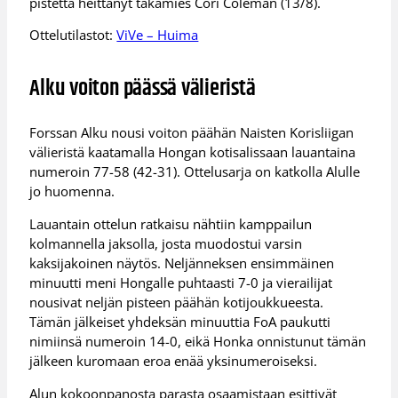
pistettä heittänyt takamies Cori Coleman (13/8).
Ottelutilastot:
ViVe – Huima
Alku voiton päässä välieristä
Forssan Alku nousi voiton päähän Naisten Korisliigan
välieristä kaatamalla Hongan kotisalissaan lauantaina
numeroin 77-58 (42-31). Ottelusarja on katkolla Alulle
jo huomenna.
Lauantain ottelun ratkaisu nähtiin kamppailun
kolmannella jaksolla, josta muodostui varsin
kaksijakoinen näytös. Neljänneksen ensimmäinen
minuutti meni Hongalle puhtaasti 7-0 ja vierailijat
nousivat neljän pisteen päähän kotijoukkueesta.
Tämän jälkeiset yhdeksän minuuttia FoA paukutti
nimiinsä numeroin 14-0, eikä Honka onnistunut tämän
jälkeen kuromaan eroa enää yksinumeroiseksi.
Alun kokoonpanosta parasta osaamistaan esittivät