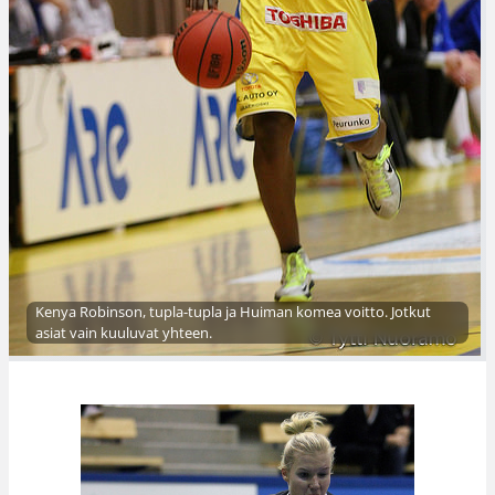
Kenya Robinson, tupla-tupla ja Huiman komea voitto. Jotkut
asiat vain kuuluvat yhteen.