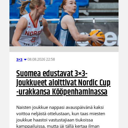
08.08.2026 22:58
3×3
Suomea edustavat 3×3-
joukkueet aloittivat Nordic Cup
-urakkansa Kööpenhaminassa
Naisten joukkue nappasi avauspäivänä kaksi
voittoa neljästä ottelustaan, kun taas miesten
joukkue haastoi vastustajiaan tiukoissa
kamppailuissa, mutta jäi tällä kertaa ilman