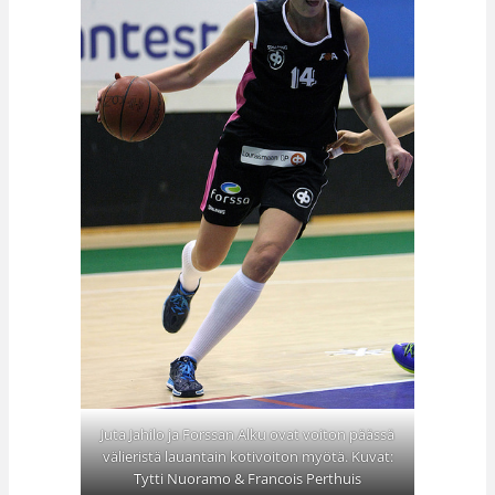
Juta Jahilo ja Forssan Alku ovat voiton päässä
välieristä lauantain kotivoiton myötä. Kuvat:
Tytti Nuoramo & Francois Perthuis