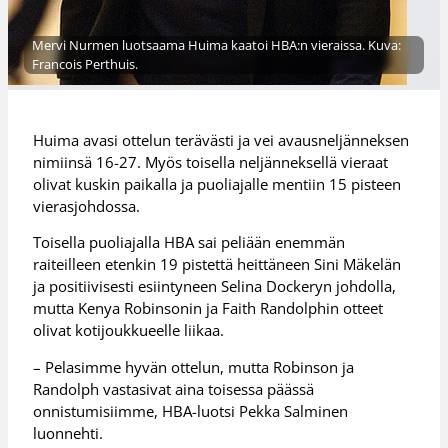
Mervi Nurmen luotsaama Huima kaatoi HBA:n vieraissa. Kuva:
Francois Perthuis.
Huima avasi ottelun terävästi ja vei avausneljänneksen
nimiinsä 16-27. Myös toisella neljänneksellä vieraat
olivat kuskin paikalla ja puoliajalle mentiin 15 pisteen
vierasjohdossa.
Toisella puoliajalla HBA sai peliään enemmän
raiteilleen etenkin 19 pistettä heittäneen Sini Mäkelän
ja positiivisesti esiintyneen Selina Dockeryn johdolla,
mutta Kenya Robinsonin ja Faith Randolphin otteet
olivat kotijoukkueelle liikaa.
– Pelasimme hyvän ottelun, mutta Robinson ja
Randolph vastasivat aina toisessa päässä
onnistumisiimme, HBA-luotsi Pekka Salminen
luonnehti.