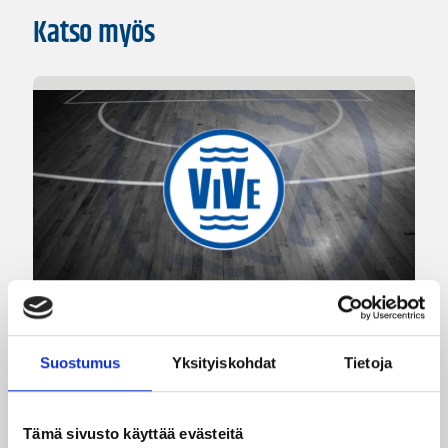
Katso myös
06.08.2026 09:38
Naisten Korisliiga
Melanie Hoyt Vimpelin Vedon
Suostumus
Yksityiskohdat
Tietoja
sentteriksi
Tämä sivusto käyttää evästeitä