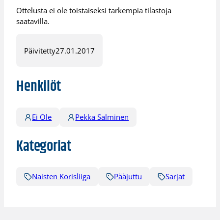
Ottelusta ei ole toistaiseksi tarkempia tilastoja
saatavilla.
Päivitetty
27.01.2017
Henkilöt
Ei Ole
Pekka Salminen
Kategoriat
Naisten Korisliiga
Pääjuttu
Sarjat