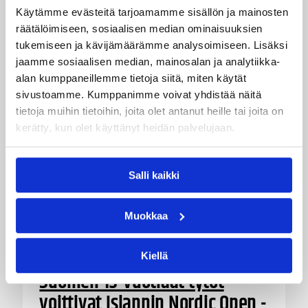
Naisten Korisliiga-kauteen valmistautuva
Käytämme evästeitä tarjoamamme sisällön ja mainosten
Vimpelin Veto on tehnyt pelaajasopimuksen
räätälöimiseen, sosiaalisen median ominaisuuksien
yhdysvaltalaispelaaja Melanie Hoytin kanssa.
tukemiseen ja kävijämäärämme analysoimiseen. Lisäksi
jaamme sosiaalisen median, mainosalan ja analytiikka-
alan kumppaneillemme tietoja siitä, miten käytät
sivustoamme. Kumppanimme voivat yhdistää näitä
tietoja muihin tietoihin, joita olet antanut heille tai joita on
kerätty, kun olet käyttänyt heidän palvelujaan.
Salli kaikki
Muokkaa
05.08.2026 20:08
Nuorten PM-kilpailut
Kiellä
Suomen 15-vuotiaat tytöt
voittivat Islannin Nordic Open -