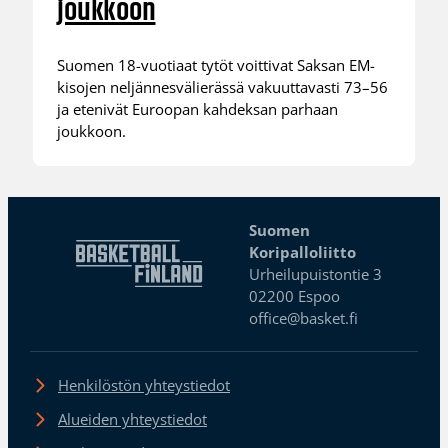
joukkoon
Suomen 18-vuotiaat tytöt voittivat Saksan EM-
kisojen neljännesvälierässä vakuuttavasti 73–56
ja etenivät Euroopan kahdeksan parhaan
joukkoon.
Suomen
Koripalloliitto
Urheilupuistontie 3
02200 Espoo
office@basket.fi
Henkilöstön yhteystiedot
Alueiden yhteystiedot