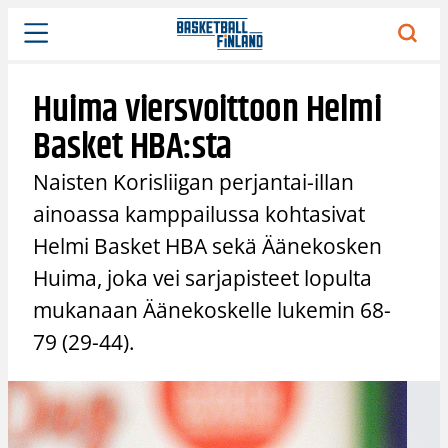
Siirry
sisältöön
Huima viersvoittoon Helmi
Basket HBA:sta
Naisten Korisliigan perjantai-illan
ainoassa kamppailussa kohtasivat
Helmi Basket HBA sekä Äänekosken
Huima, joka vei sarjapisteet lopulta
mukanaan Äänekoskelle lukemin 68-
79 (29-44).