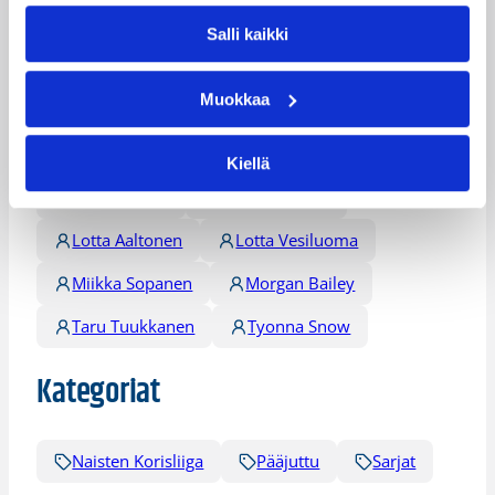
Henkilöt
Salli kaikki
Muokkaa
Ariel Massengale
Bria Goss
Chandrea Jones
Henna Salomaa
Kiellä
Heta Äijänen
Kiana Johnson
Lotta Aaltonen
Lotta Vesiluoma
Miikka Sopanen
Morgan Bailey
Taru Tuukkanen
Tyonna Snow
Kategoriat
Naisten Korisliiga
Pääjuttu
Sarjat