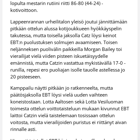
lopulta mestarin rutiini riitti 86-80 (44-24) -
kotivoittoon.
Lappeenrannan urheilitalon yleisö joutui jännittämään
pitkään ottelun alussa kotijoukkueen hyökkäyspelin
takutessa, mutta toisella jaksolla Catz löysi keinot
EBT:n puolustuksen solmujen avaamiseen. Toisen
neljänneksen puolivälin paikkeilla Morgan Bailey toi
vierailijat vielä viiden pisteen iskuetäisyydelle
emännistä, mutta Catzin vastattua mykistävällä 17-0 -
runilla, repesi ero puoliajan isolle tauolle astellessa jo
20 pisteeseen.
Kamppailu näytti pitkään jo ratkenneelta, mutta
päätösjaksolla EBT löysi vielä uuden vaihteen
koneistostaan. Lotta Aaltosen sekä Lotta Vesiluoman
toimesta ottelun voittotaisteluun mukaan kivunnut EBT
laittoi Catzin vielä taistelemaan tosissaan ottelun
voitosta, mutta vierailijoiden puristus ei riittänyt aivan
rinnalle asti.