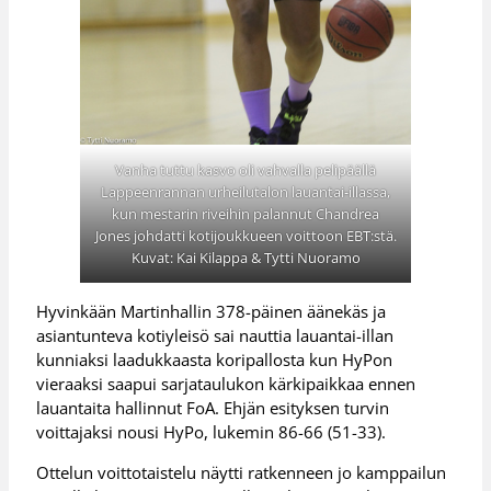
Vanha tuttu kasvo oli vahvalla pelipäällä
Lappeenrannan urheilutalon lauantai-illassa,
kun mestarin riveihin palannut Chandrea
Jones johdatti kotijoukkueen voittoon EBT:stä.
Kuvat: Kai Kilappa & Tytti Nuoramo
Hyvinkään Martinhallin 378-päinen äänekäs ja
asiantunteva kotiyleisö sai nauttia lauantai-illan
kunniaksi laadukkaasta koripallosta kun HyPon
vieraaksi saapui sarjataulukon kärkipaikkaa ennen
lauantaita hallinnut FoA. Ehjän esityksen turvin
voittajaksi nousi HyPo, lukemin 86-66 (51-33).
Ottelun voittotaistelu näytti ratkenneen jo kamppailun