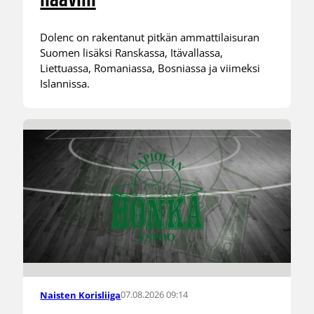
haaviin
Dolenc on rakentanut pitkän ammattilaisuran
Suomen lisäksi Ranskassa, Itävallassa,
Liettuassa, Romaniassa, Bosniassa ja viimeksi
Islannissa.
07.08.2026 09:14
Naisten Korisliiga