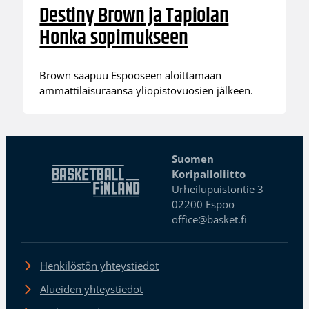
Destiny Brown ja Tapiolan
Honka sopimukseen
Brown saapuu Espooseen aloittamaan
ammattilaisuraansa yliopistovuosien jälkeen.
Suomen
Koripalloliitto
Urheilupuistontie 3
02200 Espoo
office@basket.fi
Henkilöstön yhteystiedot
Alueiden yhteystiedot