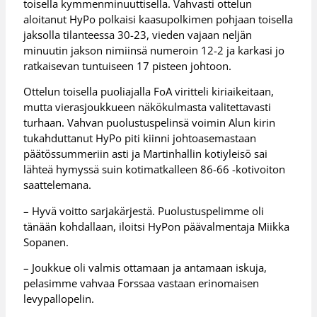
toisella kymmenminuuttisella. Vahvasti ottelun
aloitanut HyPo polkaisi kaasupolkimen pohjaan toisella
jaksolla tilanteessa 30-23, vieden vajaan neljän
minuutin jakson nimiinsä numeroin 12-2 ja karkasi jo
ratkaisevan tuntuiseen 17 pisteen johtoon.
Ottelun toisella puoliajalla FoA viritteli kiriaikeitaan,
mutta vierasjoukkueen näkökulmasta valitettavasti
turhaan. Vahvan puolustuspelinsä voimin Alun kirin
tukahduttanut HyPo piti kiinni johtoasemastaan
päätössummeriin asti ja Martinhallin kotiyleisö sai
lähteä hymyssä suin kotimatkalleen 86-66 -kotivoiton
saattelemana.
– Hyvä voitto sarjakärjestä. Puolustuspelimme oli
tänään kohdallaan, iloitsi HyPon päävalmentaja Miikka
Sopanen.
– Joukkue oli valmis ottamaan ja antamaan iskuja,
pelasimme vahvaa Forssaa vastaan erinomaisen
levypallopelin.