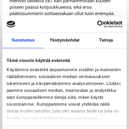
Hienosti taistellut EBT kävi parhaimmillaan kuuden
pisteen päässä kotijoukkueesta, eikä eroa
päätössummerin soittaessakaan ollut tuon enempää.
Catz piti mestarin rutiinilla hermonsa ja sarjapisteet
jäivät Lappeenrantaan 86-80 -kotivoiton ansiosta.
Catzin riveistä kovinta jälkeä tekivät paluumuuttaja
Suostumus
Yksityiskohdat
Tietoja
Chandrea Jones (30/9/5/4 riistoa), vahvaa alkukautta
pelaava Ariel Massengale (18/7/3) sekä 12 pistettä
heittänyt ja 6 levypalloa käsiinsä kahminut Heta
Tämä sivusto käyttää evästeitä
Äijänen.
Käytämme evästeitä tarjoamamme sisällön ja mainosten
Vierailija EBT:n riveistä parasta osaamistaan esittivät
räätälöimiseen, sosiaalisen median ominaisuuksien
hienon ottelun pelannut takamies Lotta Vesiluoma
tukemiseen ja kävijämäärämme analysoimiseen. Lisäksi
(13/7/4), sekä 20 pistettä naiseen heittäneet Lotta
jaamme sosiaalisen median, mainosalan ja analytiikka-
Aaltonen (20/9/7/3 riistoa) ja Morgan Bailey (20/9).
alan kumppaneillemme tietoja siitä, miten käytät
Ottelutilastot:
Catz – EBT
sivustoamme. Kumppanimme voivat yhdistää näitä
tietoja muihin tietoihin, joita olet antanut heille tai joita on
kerätty, kun olet käyttänyt heidän palvelujaan.
Päivitetty
22.10.2016