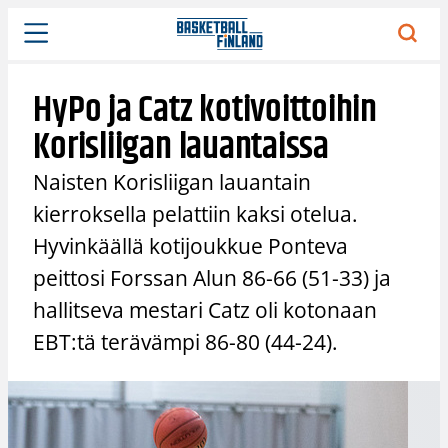
Siirry
sisältöön
HyPo ja Catz kotivoittoihin
Korisliigan lauantaissa
Naisten Korisliigan lauantain
kierroksella pelattiin kaksi otelua.
Hyvinkäällä kotijoukkue Ponteva
peittosi Forssan Alun 86-66 (51-33) ja
hallitseva mestari Catz oli kotonaan
EBT:tä terävämpi 86-80 (44-24).