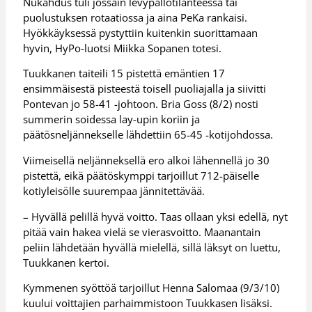
Nukahdus tuli jossain levypallotilanteessa tai
puolustuksen rotaatiossa ja aina PeKa rankaisi.
Hyökkäyksessä pystyttiin kuitenkin suorittamaan
hyvin, HyPo-luotsi Miikka Sopanen totesi.
Tuukkanen taiteili 15 pistettä emäntien 17
ensimmäisestä pisteestä toisell puoliajalla ja siivitti
Pontevan jo 58-41 -johtoon. Bria Goss (8/2) nosti
summerin soidessa lay-upin koriin ja
päätösneljännekselle lähdettiin 65-45 -kotijohdossa.
Viimeisellä neljänneksellä ero alkoi lähennellä jo 30
pistettä, eikä päätöskymppi tarjoillut 712-päiselle
kotiyleisölle suurempaa jännitettävää.
– Hyvällä pelillä hyvä voitto. Taas ollaan yksi edellä, nyt
pitää vain hakea vielä se vierasvoitto. Maanantain
peliin lähdetään hyvällä mielellä, sillä läksyt on luettu,
Tuukkanen kertoi.
Kymmenen syöttöä tarjoillut Henna Salomaa (9/3/10)
kuului voittajien parhaimmistoon Tuukkasen lisäksi.