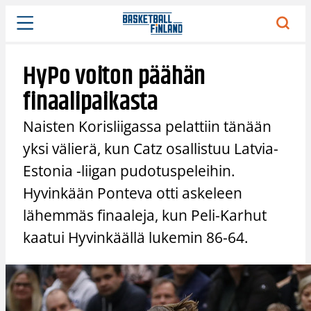
Siirry
sisältöön
HyPo voiton päähän
finaalipaikasta
Naisten Korisliigassa pelattiin tänään
yksi välierä, kun Catz osallistuu Latvia-
Estonia -liigan pudotuspeleihin.
Hyvinkään Ponteva otti askeleen
lähemmäs finaaleja, kun Peli-Karhut
kaatui Hyvinkäällä lukemin 86-64.