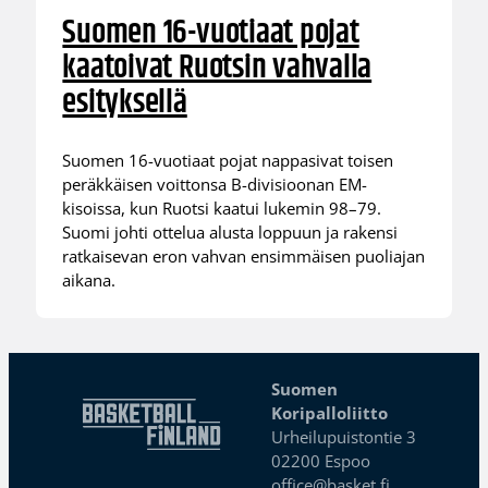
Suomen 16-vuotiaat pojat
kaatoivat Ruotsin vahvalla
esityksellä
Suomen 16-vuotiaat pojat nappasivat toisen
peräkkäisen voittonsa B-divisioonan EM-
kisoissa, kun Ruotsi kaatui lukemin 98–79.
Suomi johti ottelua alusta loppuun ja rakensi
ratkaisevan eron vahvan ensimmäisen puoliajan
aikana.
Suomen
Koripalloliitto
Urheilupuistontie 3
02200 Espoo
office@basket.fi