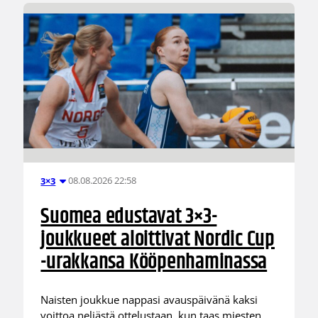
08.08.2026 22:58
3×3
Suomea edustavat 3×3-
joukkueet aloittivat Nordic Cup
-urakkansa Kööpenhaminassa
Naisten joukkue nappasi avauspäivänä kaksi
voittoa neljästä ottelustaan, kun taas miesten