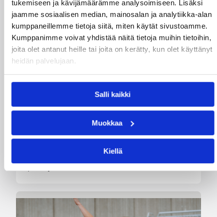
tukemiseen ja kävijämäärämme analysoimiseen. Lisäksi
jaamme sosiaalisen median, mainosalan ja analytiikka-alan
09.08.2026 22:47
EM-kilpailut
kumppaneillemme tietoja siitä, miten käytät sivustoamme.
Kumppanimme voivat yhdistää näitä tietoja muihin tietoihin,
Suomen 18-vuotiaat tytöt
joita olet antanut heille tai joita on kerätty, kun olet käyttänyt
päättivät EM-kisat
heidän palvelujaan.
pronssijuhliin
Salli kaikki
Suomen 18-vuotiaat tytöt päättivät EM-kisansa
upeasti pronssimitaliin, kun Serbia kaatui
Muokkaa
pronssiottelussa vakuuttavasti 75–52.
Sudenpennut käänsi vaikean toisen
neljänneksen jälkeen ottelun itselleen vahvalla
Kiellä
joukkuepelaamisella ja karkasi toisella
puoliajalla Serbian tavoittamattomiin.