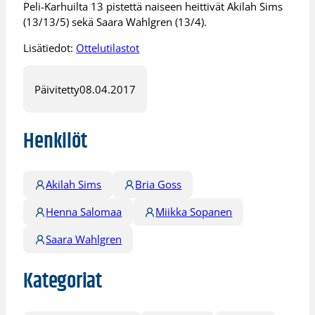
Peli-Karhuilta 13 pistettä naiseen heittivät Akilah Sims
(13/13/5) sekä Saara Wahlgren (13/4).
Lisätiedot:
Ottelutilastot
Päivitetty
08.04.2017
Henkilöt
Akilah Sims
Bria Goss
Henna Salomaa
Miikka Sopanen
Saara Wahlgren
Kategoriat