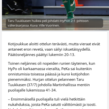
Taru Tuukkasen huikea peli johdatti HyPon 2-1 -johtoon
välieräsarjassa. Kuva: Ville Vuorinen.
Kotijoukkue aloitti ottelun terävästi, mutta vieraat eivät
antaneet eron revetä, vaan säilyi iskuetäisyydellä.
Päätösneljännes päättyi lukemiin 20-13.
Toinen neljännes oli nopeiden runien täyteinen, kun
HyPo oli karkaamassa vierailta, PeKa sai kuitenkin
onnistumisia toisessa päässä ja kuroi kotijohdon
pienemmäksi. Hurjan ottelun pelanneen Taru
Tuukkasen (37/7) johdolla Martinhallissa mentiin
puoliajalle lukemisssa 41-34.
– Ensimmäisellä puoliajalla tuli vielä hetkittäin
nukahduksia, joista PeKa satutti välittömästi ja isosti.