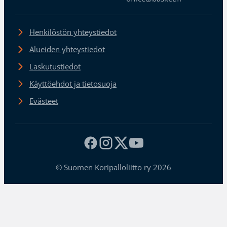
Henkilöstön yhteystiedot
Alueiden yhteystiedot
Laskutustiedot
Käyttöehdot ja tietosuoja
Evästeet
© Suomen Koripalloliitto ry 2026