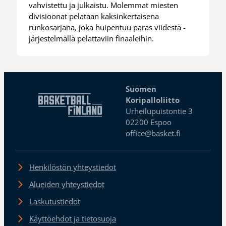
vahvistettu ja julkaistu. Molemmat miesten
divisioonat pelataan kaksinkertaisena
runkosarjana, joka huipentuu paras viidestä -
järjestelmällä pelattaviin finaaleihin.
Suomen
Koripalloliitto
Urheilupuistontie 3
02200 Espoo
office@basket.fi
Henkilöstön yhteystiedot
Alueiden yhteystiedot
Laskutustiedot
Käyttöehdot ja tietosuoja