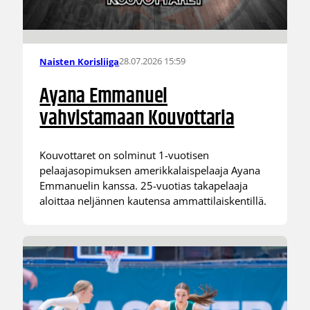
28.07.2026 15:59
Naisten Korisliiga
Ayana Emmanuel
vahvistamaan Kouvottaria
Kouvottaret on solminut 1-vuotisen
pelaajasopimuksen amerikkalaispelaaja Ayana
Emmanuelin kanssa. 25-vuotias takapelaaja
aloittaa neljännen kautensa ammattilaiskentillä.