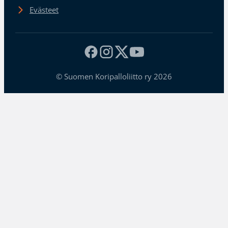
Evästeet
© Suomen Koripalloliitto ry 2026