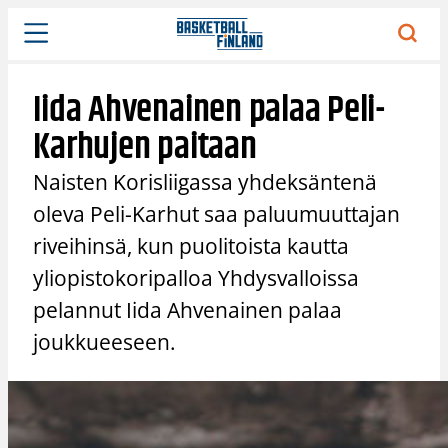
Siirry
sisältöön
Iida Ahvenainen palaa Peli-
Karhujen paitaan
Naisten Korisliigassa yhdeksäntenä
oleva Peli-Karhut saa paluumuuttajan
riveihinsä, kun puolitoista kautta
yliopistokoripalloa Yhdysvalloissa
pelannut Iida Ahvenainen palaa
joukkueeseen.