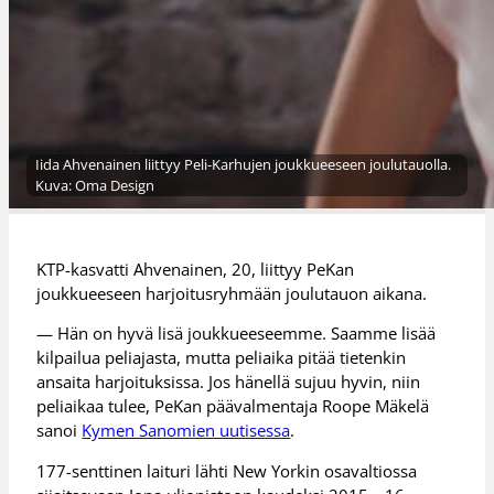
Iida Ahvenainen liittyy Peli-Karhujen joukkueeseen joulutauolla.
Kuva: Oma Design
KTP-kasvatti Ahvenainen, 20, liittyy PeKan
joukkueeseen harjoitusryhmään joulutauon aikana.
— Hän on hyvä lisä joukkueeseemme. Saamme lisää
kilpailua peliajasta, mutta peliaika pitää tietenkin
ansaita harjoituksissa. Jos hänellä sujuu hyvin, niin
peliaikaa tulee, PeKan päävalmentaja Roope Mäkelä
sanoi
Kymen Sanomien uutisessa
.
177-senttinen laituri lähti New Yorkin osavaltiossa