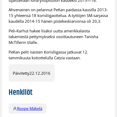
sijaitsevaan Iona-yliopistoon kaudeksi 2015—16.
Ahvenainen on pelannut PeKan paidassa kausilla 2013-
15 yhteensä 18 korisliigaottelua. A-tyttöjen SM-sarjassa
kaudella 2014-15 hänen pistekeskiarvonsa oli 20,3.
Peli-Karhut hakee lisäksi uutta amerikkalaista
takamiestä pettymykseksi osoittautuneen Tanisha
McTillerin tilalle.
PeKan pelit naisten Korisliigassa jatkuvat 12.
tammikuuta kotiottelulla Catzia vastaan.
Päivitetty
22.12.2016
Henkilöt
Roope Mäkelä