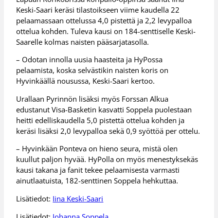
Keski-Saari keräsi tilastoikseen viime kaudella 22
pelaamassaan ottelussa 4,0 pistettä ja 2,2 levypalloa
ottelua kohden. Tuleva kausi on 184-senttiselle Keski-
Saarelle kolmas naisten pääsarjatasolla.
– Odotan innolla uusia haasteita ja HyPossa
pelaamista, koska selvästikin naisten koris on
Hyvinkäällä nousussa, Keski-Saari kertoo.
Urallaan Pyrinnön lisäksi myös Forssan Alkua
edustanut Visa-Basketin kasvatti Soppela puolestaan
heitti edelliskaudella 5,0 pistettä ottelua kohden ja
keräsi lisäksi 2,0 levypalloa sekä 0,9 syöttöä per ottelu.
– Hyvinkään Ponteva on hieno seura, mistä olen
kuullut paljon hyvää. HyPolla on myös menestyksekäs
kausi takana ja fanit tekee pelaamisesta varmasti
ainutlaatuista, 182-senttinen Soppela hehkuttaa.
Lisätiedot:
Iina Keski-Saari
Lisätiedot:
Johanna Soppela