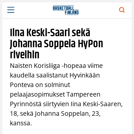
Siirry
sisältöön
Iina Keski-Saari sekä
Johanna Soppela HyPon
riveihin
Naisten Korisliiga -hopeaa viime
kaudella saalistanut Hyvinkään
Ponteva on solminut
pelaajasopimukset Tampereen
Pyrinnöstä siirtyvien Iina Keski-Saaren,
18, sekä Johanna Soppelan, 23,
kanssa.