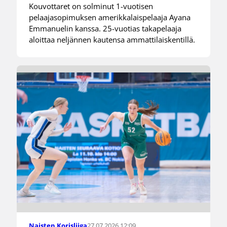
Kouvottaret on solminut 1-vuotisen
pelaajasopimuksen amerikkalaispelaaja Ayana
Emmanuelin kanssa. 25-vuotias takapelaaja
aloittaa neljännen kautensa ammattilaiskentillä.
27.07.2026 12:09
Naisten Korisliiga