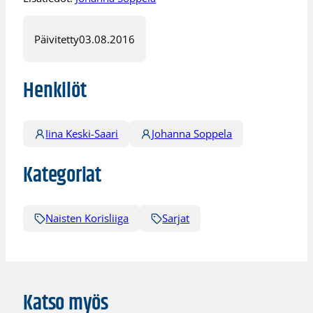
Päivitetty
03.08.2016
Henkilöt
Iina Keski-Saari
Johanna Soppela
Kategoriat
Naisten Korisliiga
Sarjat
Katso myös