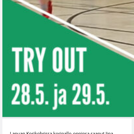
Lapuan Korikobrissa koripallo-oppinsa saanut Iina