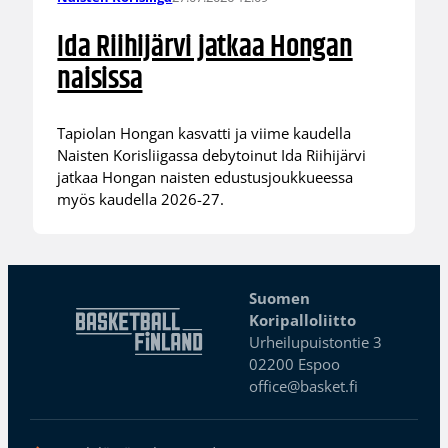
Ida Riihijärvi jatkaa Hongan
naisissa
Tapiolan Hongan kasvatti ja viime kaudella
Naisten Korisliigassa debytoinut Ida Riihijärvi
jatkaa Hongan naisten edustusjoukkueessa
myös kaudella 2026-27.
Suomen
Koripalloliitto
Urheilupuistontie 3
02200 Espoo
office@basket.fi