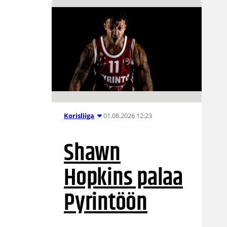
01.08.2026 12:23
Korisliiga
Shawn
Hopkins palaa
Pyrintöön