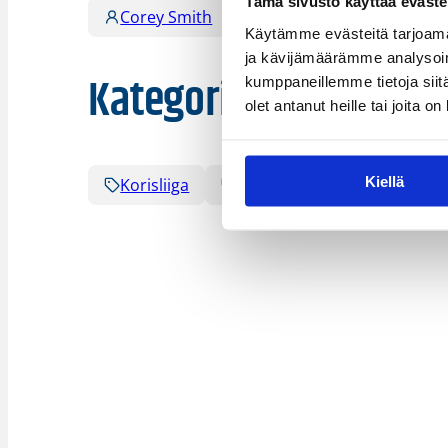
Tämä sivusto käyttää eväste
Corey Smith
Tuomas Iisalo
Käytämme evästeitä tarjoama
ja kävijämäärämme analysoim
Kategoriat
kumppaneillemme tietoja siitä
olet antanut heille tai joita o
Kiellä
Korisliiga
Sarjat