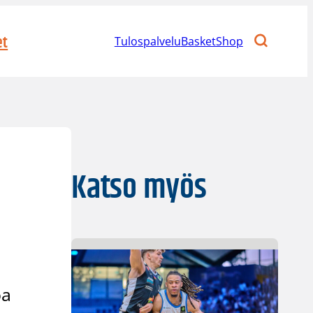
et
Tulospalvelu
BasketShop
Katso myös
oa