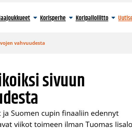
aajoukkueet
Korisperhe
Koripalloliitto
Uutis
ouvojen vahvuudesta
iikoiksi sivuun
udesta
t ja Suomen cupin finaaliin edennyt
vat viikot toimeen ilman Tuomas Iisal