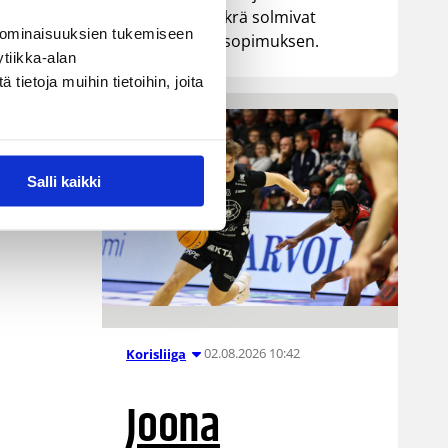
senttinen Mykrä solmivat
 ominaisuuksien tukemiseen
yksivuotisen sopimuksen.
tiikka-alan
ietoja muihin tietoihin, joita
Salli kaikki
02.08.2026 10:42
Korisliiga
Joona