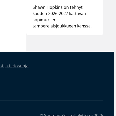
Shawn Hopkins on tehnyt
kauden 2026-2027 kattavan
sopimuksen
tamperelaisjoukkueen kanssa.
t ja tietosuoja
© Suomen Koripalloliitto ry 2026