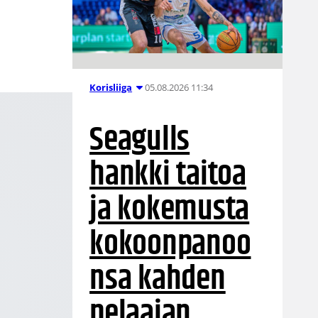
a
05.08.2026 11:34
Korisliiga
Seagulls
hankki taitoa
ja kokemusta
kokoonpanoo
nsa kahden
pelaajan