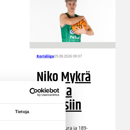
05.08.2026 09:37
Korisliiga
Niko Mykrä
Loimaa
Bisonsiin
Tietoja
Loimaalaisseura ja 189-