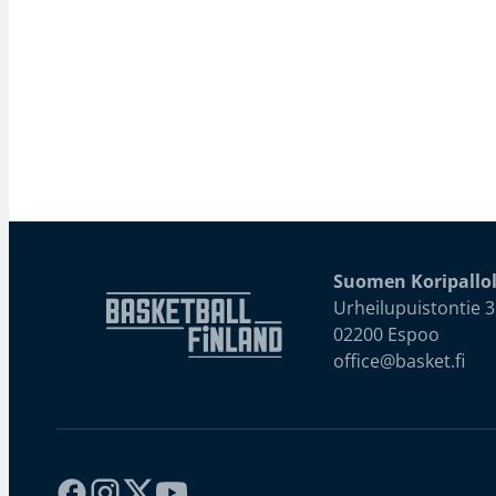
Suomen Koripallol
Urheilupuistontie 3
02200 Espoo
office@basket.fi