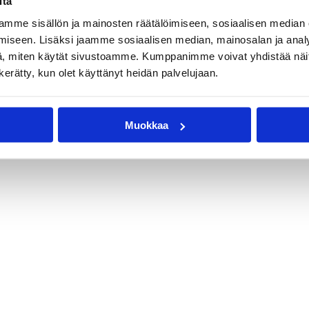
itä
mme sisällön ja mainosten räätälöimiseen, sosiaalisen median
iseen. Lisäksi jaamme sosiaalisen median, mainosalan ja analy
, miten käytät sivustoamme. Kumppanimme voivat yhdistää näitä t
n kerätty, kun olet käyttänyt heidän palvelujaan.
Muokkaa