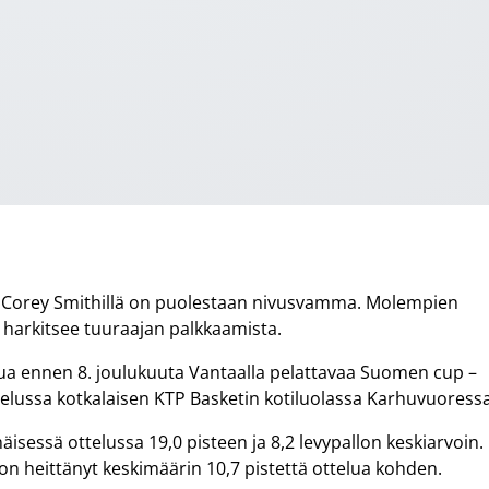
a. Corey Smithillä on puolestaan nivusvamma. Molempien
 harkitsee tuuraajan palkkaamista.
elua ennen 8. joulukuuta Vantaalla pelattavaa Suomen cup –
ottelussa kotkalaisen KTP Basketin kotiluolassa Karhuvuoressa
isessä ottelussa 19,0 pisteen ja 8,2 levypallon keskiarvoin.
n heittänyt keskimäärin 10,7 pistettä ottelua kohden.