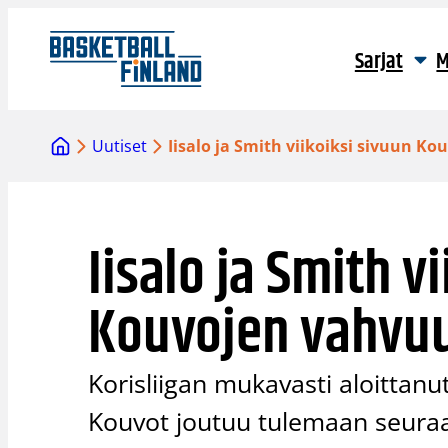
Siirry
sisältöön
Sarjat
M
Uutiset
Iisalo ja Smith viikoiksi sivuun K
Iisalo ja Smith v
Kouvojen vahvu
Korisliigan mukavasti aloittanu
Kouvot joutuu tulemaan seuraa