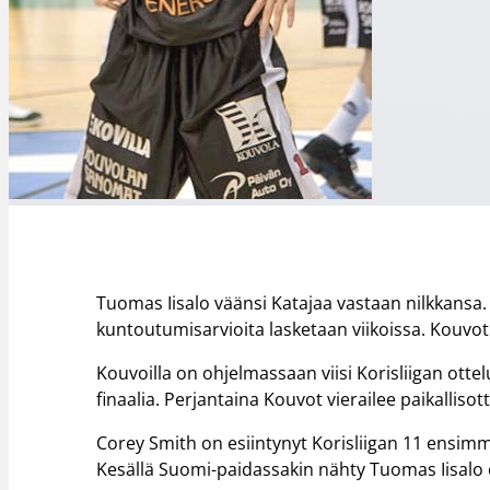
Tuomas Iisalo väänsi Katajaa vastaan nilkkans
kuntoutumisarvioita lasketaan viikoissa. Kouvot
Kouvoilla on ohjelmassaan viisi Korisliigan ott
finaalia. Perjantaina Kouvot vierailee paikallis
Corey Smith on esiintynyt Korisliigan 11 ensimmä
Kesällä Suomi-paidassakin nähty Tuomas Iisalo o