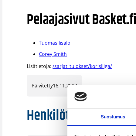
Pelaajasivut Basket.f
Tuomas Iisalo
Corey Smith
Lisätietoja:
/sarjat_tulokset/korisliiga/
Päivitetty
16.11.2007
Henkilöt
Suostumus