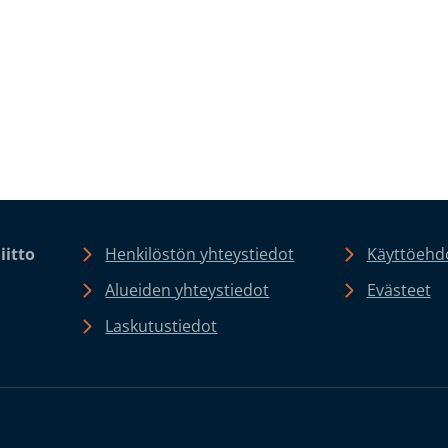
iitto
Henkilöstön yhteystiedot
Käyttöehdo
Alueiden yhteystiedot
Evästeet
Laskutustiedot