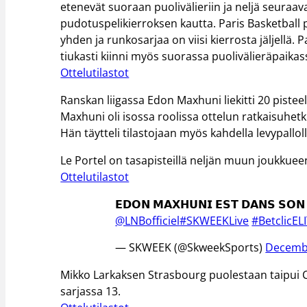
etenevät suoraan puolivälieriin ja neljä seura
pudotuspelikierroksen kautta. Paris Basketball p
yhden ja runkosarjaa on viisi kierrosta jäljellä.
tiukasti kiinni myös suorassa puolivälieräpaikas
Ottelutilastot
Ranskan liigassa Edon Maxhuni liekitti 20 pistee
Maxhuni oli isossa roolissa ottelun ratkaisuhet
Hän täytteli tilastojaan myös kahdella levypallolla,
Le Portel on tasapisteillä neljän muun joukkueen 
Ottelutilastot
𝗘𝗗𝗢𝗡 𝗠𝗔𝗫𝗛𝗨𝗡𝗜 𝗘𝗦𝗧 𝗗𝗔𝗡𝗦 𝗦𝗢𝗡
@LNBofficiel
#SKWEEKLive
#BetclicEL
— SKWEEK (@SkweekSports)
Decembe
Mikko Larkaksen Strasbourg puolestaan taipui C
sarjassa 13.