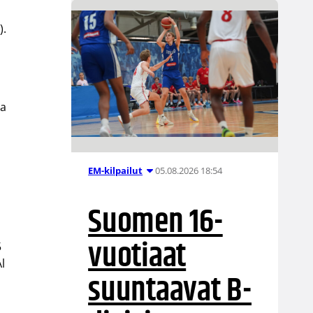
).
ja
05.08.2026 18:54
EM-kilpailut
Suomen 16-
vuotiaat
5
Al
suuntaavat B-