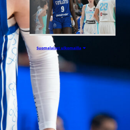
Suomalaiset ulkomailla
06.08.2026 09:16
Mystics nousi
20 pisteen
takaa voittoon
Wingsiä