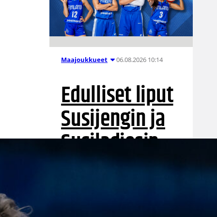
a
06.08.2026 10:14
Maajoukkueet
Edulliset liput
Susijengin ja
Susiladiesin
elokuun
kotimaaottelu
ihin nyt