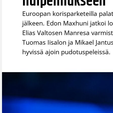
huipennukseen
Euroopan korisparketeilla palatt
jälkeen. Edon Maxhuni jatkoi l
Elias Valtosen Manresa varmist
Tuomas Iisalon ja Mikael Jantus
hyvissä ajoin pudotuspeleissä.