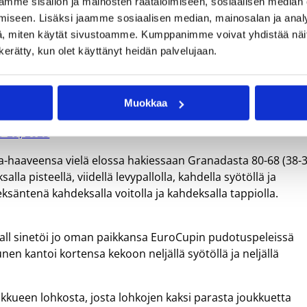
mme sisällön ja mainosten räätälöimiseen, sosiaalisen median
eksan parhaan joukkueen joukossa runkosarjan avauskierrok
iseen. Lisäksi jaamme sosiaalisen median, mainosalan ja analy
Malagassa pelattavassa Copa del Rey’ssä. Manresan saldo on 
, miten käytät sivustoamme. Kumppanimme voivat yhdistää näitä t
n kerätty, kun olet käyttänyt heidän palvelujaan.
 cerca de conseguir el billete para la
#CopaACB
Muokkaa
uetManresa
pic.twitter.com/kDpa3PHdAw
 29, 2023
pa-haaveensa vielä elossa hakiessaan Granadasta 80-68 (38-3
lla pisteellä, viidellä levypallolla, kahdella syötöllä ja
deksäntenä kahdeksalla voitolla ja kahdeksalla tappiolla.
ball sinetöi jo oman paikkansa EuroCupin pudotuspeleissä
nen kantoi kortensa kekoon neljällä syötöllä ja neljällä
kueen lohkosta, josta lohkojen kaksi parasta joukkuetta