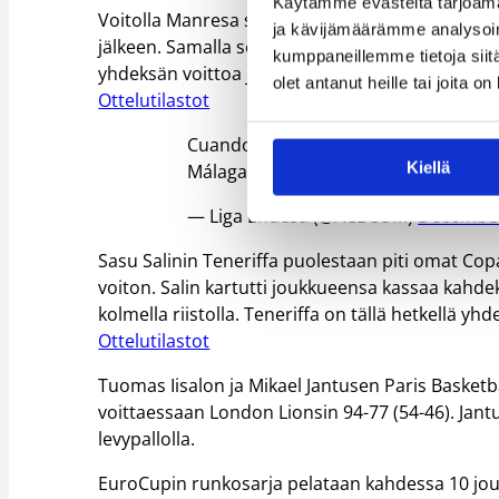
Käytämme evästeitä tarjoama
Voitolla Manresa sinetöi sen, että se on kahd
ja kävijämäärämme analysoim
jälkeen. Samalla se lunasti lipun helmikuussa 
kumppaneillemme tietoja siitä
yhdeksän voittoa ja seitsemän tappiota.
olet antanut heille tai joita o
Ottelutilastot
Cuando sabes que estás un pasito más
Kiellä
Málaga 2024
#LigaEndesa
|
@Basq
— Liga Endesa (@ACBCOM)
December
Sasu Salinin Teneriffa puolestaan piti omat Co
voiton. Salin kartutti joukkueensa kassaa kahdeksa
kolmella riistolla. Teneriffa on tällä hetkellä yh
Ottelutilastot
Tuomas Iisalon ja Mikael Jantusen Paris Basket
voittaessaan London Lionsin 94-77 (54-46). Jantu
levypallolla.
EuroCupin runkosarja pelataan kahdessa 10 jouk