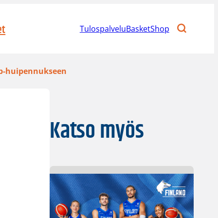
et
Tulospalvelu
BasketShop
cup-huipennukseen
Katso myös