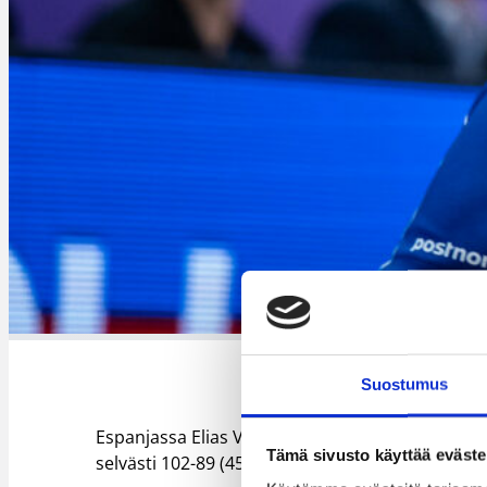
Suostumus
Espanjassa Elias Valtosen Manresa varmisti pa
Tämä sivusto käyttää eväste
selvästi 102-89 (45-43) Valtosen kirjauttaessa y