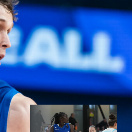
myynnissä
Susiladiesin elokuun kotiturnaus
ja Susijengin Islanti-
kotimaaottelu lähestyvät.
Susijengin MM-
jatkokarsintaotteluun Ruotsia
vastaan on puolestaan enää
jäljellä kourallinen vierekkäisiä
paikkoja.