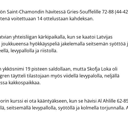
ttöön Saint-Chamondin hävitessä Gries-Souffelille 72-88 (44-42
enä voitettuaan 14 ottelustaan kahdeksan.
vian yhteisliigan kärkipaikalla, kun se kaatoi Latvijas
eli joukkueensa hyökkäyspeliä jakelemalla seitsemän syöttöä 
lä, levypallolla ja riistolla.
 ykkösnimi 19 pisteen saldollaan, mutta Skofja Loka oli
n täytteli tilastojaan myös viidellä levypalolla, neljällä
jassa kakkospaikkaa.
in kurssi ei ota kääntyäkseen, kun se hävisi Al Ahlille 62-8
llä, seitsemällä levypallolla, syötöllä ja kolmella torjunnalla. 