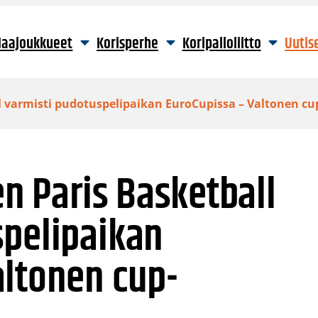
aajoukkueet
Korisperhe
Koripalloliitto
Uutis
all varmisti pudotuspelipaikan EuroCupissa – Valtonen 
en Paris Basketball
spelipaikan
altonen cup-