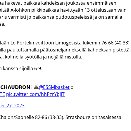
avaa hakevat paikkaa kahdeksan joukossa ensimmäisen
itää A-lohkon piikkipaikkaa hävittyään 13 ottelustaan vain
 Paris varmisti jo paikkansa pudotuspeleissä ja on samalla
sa.
llään Le Portelin voittoon Limogesista lukemin 76-66 (40-33).
killä paukuttamalla päätösneljänneksellä kahdeksan pistettä.
 kolmella syötöllä ja neljällä riistolla.
kanssa sijoilla 6-9.
 𝗖𝗛𝗔𝗨𝗗𝗥𝗢𝗡 !
@ESSMbasket
x
ITE
pic.twitter.com/hhPzrYbjlT
r 27, 2023
halon/Saonelle 82-86 (38-33). Strasbourg on tasaisessa