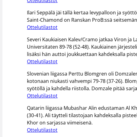
Ottelutilastot
Ilari Seppälä jäi tällä kertaa levypalloon ja syö
Saint-Chamond on Ranskan ProB:ssä seitsemänt
Ottelutilastot
Severi Kaukiaisen Kalev/Cramo jatkaa Viron ja Lat
Universitaten 89-78 (52-48). Kaukiainen järjest
lisäksi hän auttoi joukkuettaan kahdeksalla pisteel
Ottelutilastot
Slovenian liigassa Perttu Blomgren oli Domzalen
kotonaan niukasti vahvempi 79-78 (37-26). Blomgre
syötöllä ja kahdella riistolla. Domzale pitää sar
Ottelutilastot
Qatarin liigassa Mubashar Alin edustaman Al Khor
(30-41). Ali täytteli tilastojaan kahdeksalla pistee
Khor on sarjassa viimeisenä.
Ottelutilastot