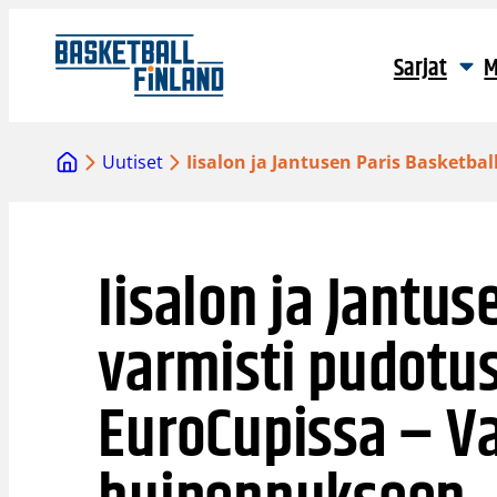
Siirry
sisältöön
Sarjat
M
Uutiset
Iisalon ja Jantusen Paris Basketb
Iisalon ja Jantus
varmisti pudotu
EuroCupissa – V