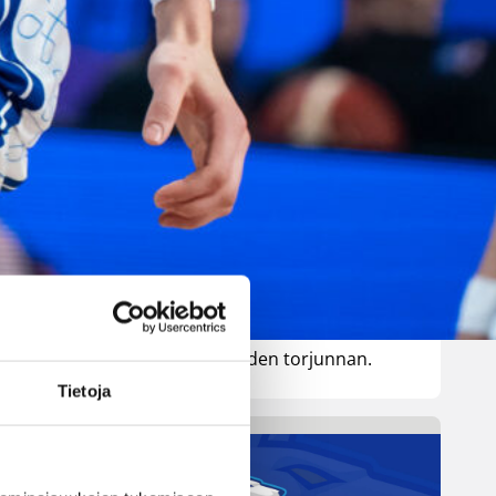
vastaan –
Kuier viisi
pistettä
WNBA:ssa Dallas Wings ehti
johtaa peliä jo 20 pistettä, mutta
Washington Mystics nousi takaa
voittoon 92-96 (59-44). Awak
Kuier pelasi vaihdosta viisi
. (Kuva: FIBA)
minuuttia tilastoiden viisi
pistettä ja yhden torjunnan.
Tietoja