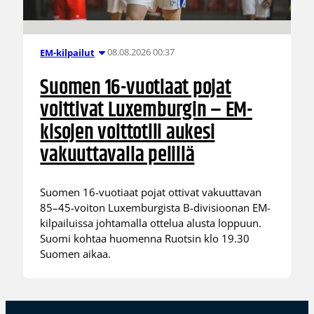
08.08.2026 00:37
EM-kilpailut
Suomen 16-vuotiaat pojat
voittivat Luxemburgin – EM-
kisojen voittotili aukesi
vakuuttavalla pelillä
Suomen 16-vuotiaat pojat ottivat vakuuttavan
85–45-voiton Luxemburgista B-divisioonan EM-
kilpailuissa johtamalla ottelua alusta loppuun.
Suomi kohtaa huomenna Ruotsin klo 19.30
Suomen aikaa.