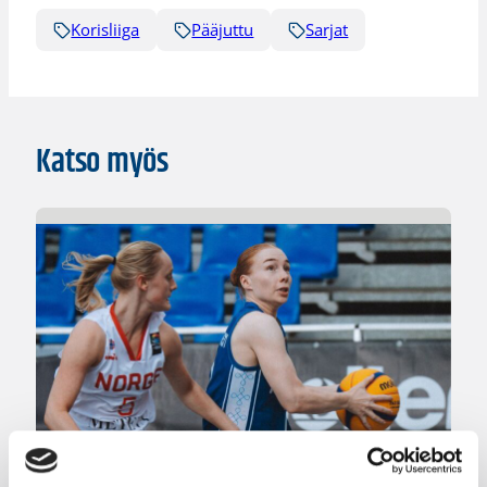
Korisliiga
Pääjuttu
Sarjat
Katso myös
08.08.2026 22:58
3×3