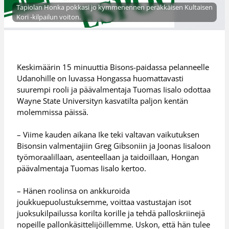
Tapiolan Honka pokkasi jo kymmenennen peräkkäisen Kultaisen
Kori -kilpailun voiton.
Keskimäärin 15 minuuttia Bisons-paidassa pelanneelle
Udanohille on luvassa Hongassa huomattavasti
suurempi rooli ja päävalmentaja Tuomas Iisalo odottaa
Wayne State Universityn kasvatilta paljon kentän
molemmissa päissä.
– Viime kauden aikana Ike teki valtavan vaikutuksen
Bisonsin valmentajiin Greg Gibsoniin ja Joonas Iisaloon
työmoraalillaan, asenteellaan ja taidoillaan, Hongan
päävalmentaja Tuomas Iisalo kertoo.
– Hänen roolinsa on ankkuroida
joukkuepuolustuksemme, voittaa vastustajan isot
juoksukilpailussa korilta korille ja tehdä palloskriinejä
nopeille pallonkäsittelijöillemme. Uskon, että hän tulee