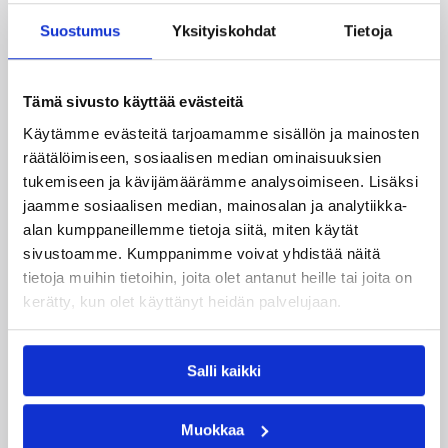
Suomea edustavat 3×3-
Suostumus
Yksityiskohdat
Tietoja
joukkueet aloittivat Nordic Cup
-urakkansa Kööpenhaminassa
Tämä sivusto käyttää evästeitä
Käytämme evästeitä tarjoamamme sisällön ja mainosten
räätälöimiseen, sosiaalisen median ominaisuuksien
Naisten joukkue nappasi avauspäivänä kaksi
tukemiseen ja kävijämäärämme analysoimiseen. Lisäksi
voittoa neljästä ottelustaan, kun taas miesten
joukkue haastoi vastustajiaan tiukoissa
jaamme sosiaalisen median, mainosalan ja analytiikka-
kamppailuissa, mutta jäi tällä kertaa ilman
alan kumppaneillemme tietoja siitä, miten käytät
voittoja.
sivustoamme. Kumppanimme voivat yhdistää näitä
tietoja muihin tietoihin, joita olet antanut heille tai joita on
kerätty, kun olet käyttänyt heidän palvelujaan.
Salli kaikki
Muokkaa