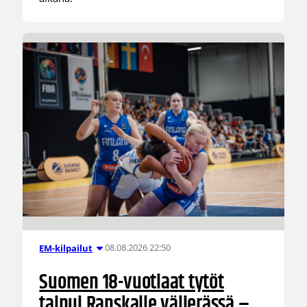
08.08.2026 22:50
EM-kilpailut
Suomen 18-vuotiaat tytöt
taipui Ranskalle välierässä –