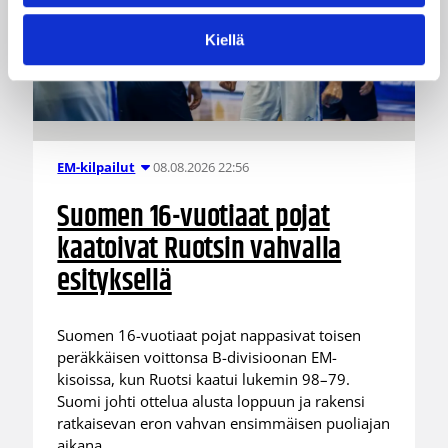
Kiellä
08.08.2026 22:56
EM-kilpailut
Suomen 16-vuotiaat pojat
kaatoivat Ruotsin vahvalla
esityksellä
Suomen 16-vuotiaat pojat nappasivat toisen
peräkkäisen voittonsa B-divisioonan EM-
kisoissa, kun Ruotsi kaatui lukemin 98–79.
Suomi johti ottelua alusta loppuun ja rakensi
ratkaisevan eron vahvan ensimmäisen puoliajan
aikana.