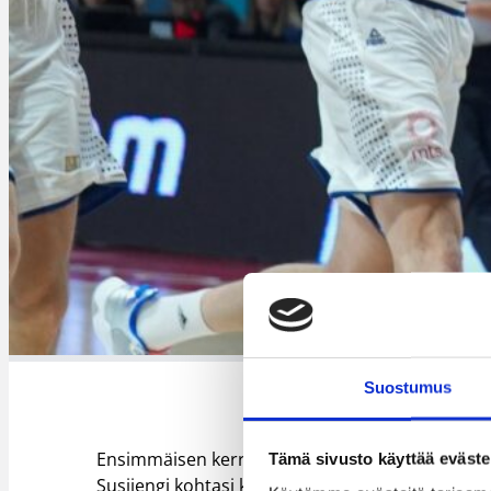
Suostumus
Ensimmäisen kerran Seppälä kiskaisi Suomi-pa
Tämä sivusto käyttää eväste
Susijengi kohtasi kotikentällään Tshekin. Hän 