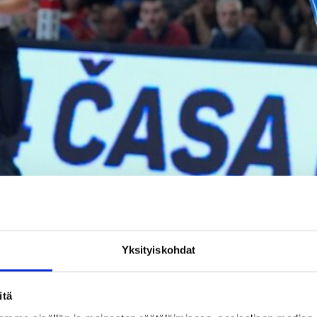
Ilari Seppälä vahvistaa KTE-Dunan takalinjoja. Kuvat: Ville Vuorine
Yksityiskohdat
idan ylleen marraskuun 2017 MM-karsintaikkunassa, kun
itä
myöntää suoraan, että maajoukkuedebyytin yksityiskohdat ov