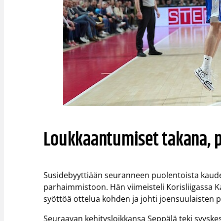
Loukkaantumiset takana, pe
Susidebyyttiään seuranneen puolentoista kauden
parhaimmistoon. Hän viimeisteli Korisliigassa Kat
syöttöä ottelua kohden ja johti joensuulaisten 
Seuraavan kehitysloikkansa Seppälä teki syyskes