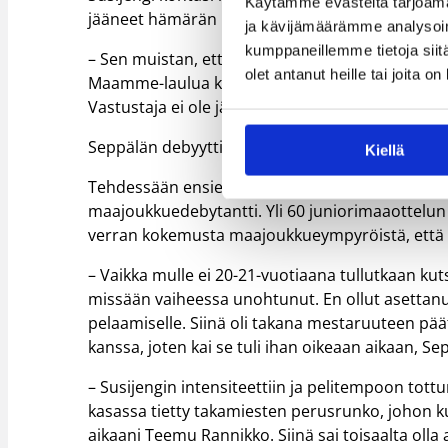
Käytämme evästeitä tarjoama
jääneet hämärän peittoon.
ja kävijämäärämme analysoim
kumppaneillemme tietoja siitä
– Sen muistan, että jännitti ja innosti. Samoin 
olet antanut heille tai joita o
Maamme-laulua kuunnellessa. Senkin verran muist
Vastustaja ei ole jäänyt mieleen, eikä se, miten 
Seppälän debyyttipelissä Susijengi taipui Tshek
Kiellä
Tehdessään ensiesiintymisensä miesten maajouk
maajoukkuedebytantti. Yli 60 juniorimaaottelun 
verran kokemusta maajoukkueympyröistä, että ko
– Vaikka mulle ei 20-21-vuotiaana tullutkaan kuts
missään vaiheessa unohtunut. En ollut asettanu
pelaamiselle. Siinä oli takana mestaruuteen päät
kanssa, joten kai se tuli ihan oikeaan aikaan, S
– Susijengin intensiteettiin ja pelitempoon tottu
kasassa tietty takamiesten perusrunko, johon 
aikaani Teemu Rannikko. Siinä sai toisaalta olla