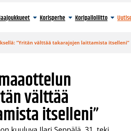
aajoukkueet
Korisperhe
Koripalloliitto
Uutis
sellä: ”Yritän välttää takarajojen laittamista itselleni”
. maaottelun
itän välttää
amista itselleni”
n kuuluva Ilari Seppälä, 31, teki