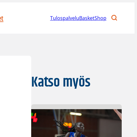
et
Tulospalvelu
BasketShop
Katso myös