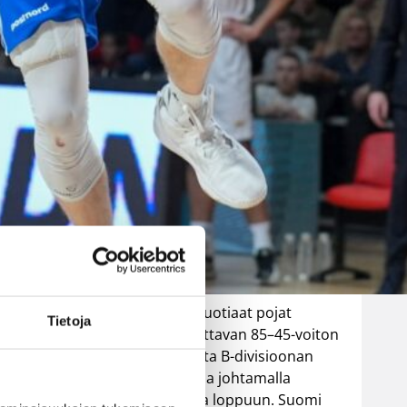
Luxemburgin
– EM-kisojen
voittotili
aukesi
vakuuttavalla
pelillä
n / Susijengi.
Suomen 16-vuotiaat pojat
Tietoja
ottivat vakuuttavan 85–45-voiton
Luxemburgista B-divisioonan
EM-kilpailuissa johtamalla
ottelua alusta loppuun. Suomi
at