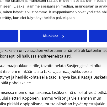
mme sisällön ja mainosten räätälöimiseen, sosiaalisen median
iseen. Lisäksi jaamme sosiaalisen median, mainosalan ja analy
, miten käytät sivustoamme. Kumppanimme voivat yhdistää näitä t
muistan sen tunnelman, mitä koin joukkue-esittelyjen jälkeen
n kerätty, kun olet käyttänyt heidän palvelujaan.
an, että matsi taidettiin pelata Helsingin jäähallissa.
matsi päättyi.
kiä vastaan kotonaan pistein 56–64.
Muokkaa
kueessa Seppälä oli 24 vuotta täyttäneenä verrattain iäkä
ja kaksien universiadien veteraanina hänellä oli kuitenkin s
nsepti oli hallussa ensitreeneistä asti.
ua maajoukkueleirille, tavoite pelata Susijengissä ei ollut
t itselleni minkäänlaista takarajaa maajoukkueessa
tynyt ja henkilökohtaisella tasolla hyvä kausi Kataja Basketi
eppälä pohdiskelee.
misessa meni oman aikansa. Lisäksi siinä oli ollut vielä pitk
kuului Petteri Koponen, Jammu Wilson ja vielä ennen mun
 aika pitkälti oppipoikana, mutta olipahan hyvät opettajatkin