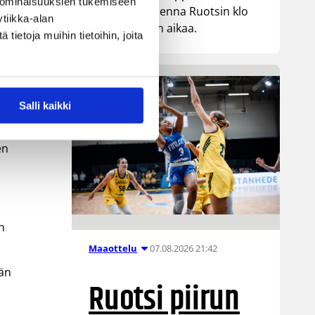
 ominaisuuksien tukemiseen
kohtaa huomenna Ruotsin klo
tiikka-alan
19.30 Suomen aikaa.
ietoja muihin tietoihin, joita
Salli kaikki
s
en
n
07.08.2026 21:42
Maaottelu
ään
Ruotsi piirun