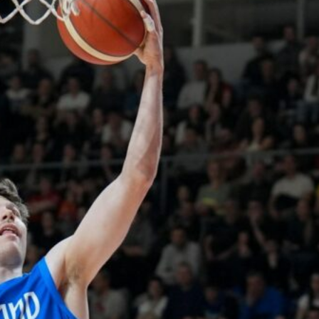
pistettä ja
kaksi
torjuntaa
WNBA:ssa Dallas Wings kärsi
tappion, kun Golden State
Valkyries oli parempi
loppulukemin 94-76 (44-36).
Awak Kuier tilastoi vaihdoissa
yhdeksässä ja puolessa
minuutissa neljä pistettä, yhden
levypallon ja kaksi torjuntaa.