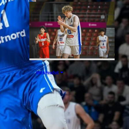
08.08.2026 00:37
EM-kilpailut
Suomen 16-
vuotiaat pojat
voittivat