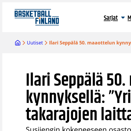
Siirry
sisältöön
Sarjat
M
Uutiset
Ilari Seppälä 50. maaottelun kynnyk
Ilari Seppälä 50
kynnyksellä: ”Yr
takarajojen laitt
Susijengin kokeneeseen osastoo