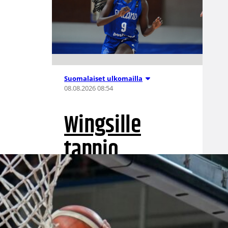
Suomalaiset ulkomailla
08.08.2026 08:54
Wingsille
tappio
Valkyriesia
vastaan –
Kuier neljä