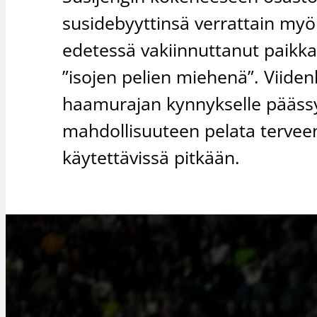
susidebyyttinsä verrattain myö
edetessä vakiinnuttanut paikka
”isojen pelien miehenä”. Vii
haamurajan kynnykselle päässyt
mahdollisuuteen pelata terveen
käytettävissä pitkään.