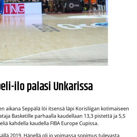
li-ilo palasi Unkarissa
 aikana Seppälä löi itsensä läpi Korisliigan kotimaiseen
aja Basketille parhaalla kaudellaan 13,3 pistettä ja 5,5
peliä kahdella kaudella FIBA Europe Cupissa.
ällä 2019. Hänellä oli jo voimassa sopimus tulevasta