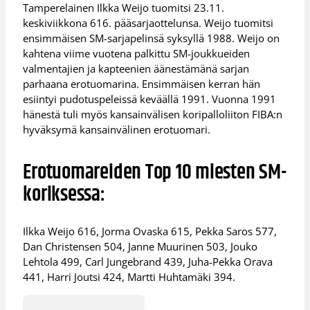
Tamperelainen Ilkka Weijo tuomitsi 23.11.
keskiviikkona 616. pääsarjaottelunsa. Weijo tuomitsi
ensimmäisen SM-sarjapelinsä syksyllä 1988. Weijo on
kahtena viime vuotena palkittu SM-joukkueiden
valmentajien ja kapteenien äänestämänä sarjan
parhaana erotuomarina. Ensimmäisen kerran hän
esiintyi pudotuspeleissä keväällä 1991. Vuonna 1991
hänestä tuli myös kansainvälisen koripalloliiton FIBA:n
hyväksymä kansainvälinen erotuomari.
Erotuomareiden Top 10 miesten SM-
koriksessa:
Ilkka Weijo 616, Jorma Ovaska 615, Pekka Saros 577,
Dan Christensen 504, Janne Muurinen 503, Jouko
Lehtola 499, Carl Jungebrand 439, Juha-Pekka Orava
441, Harri Joutsi 424, Martti Huhtamäki 394.