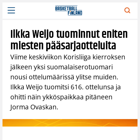
Siirry
sisältöön
Ilkka Weijo tuominnut eniten
miesten pääsarjaotteluita
Viime keskiviikon Korisliiga kierroksen
jälkeen yksi suomalaiserotuomari
nousi ottelumäärissä ylitse muiden.
Ilkka Weijo tuomitsi 616. ottelunsa ja
ohitti näin ykköspaikkaa pitäneen
Jorma Ovaskan.