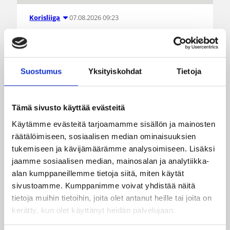
07.08.2026 09:23
Korisliiga
Daniel Dolenc KTP-Basketin
haaviin
Suostumus
Yksityiskohdat
Tietoja
Dolenc on rakentanut pitkän ammattilaisuran
Suomen lisäksi Ranskassa, Itävallassa,
Tämä sivusto käyttää evästeitä
Liettuassa, Romaniassa, Bosniassa ja viimeksi
Islannissa.
Käytämme evästeitä tarjoamamme sisällön ja mainosten
räätälöimiseen, sosiaalisen median ominaisuuksien
tukemiseen ja kävijämäärämme analysoimiseen. Lisäksi
jaamme sosiaalisen median, mainosalan ja analytiikka-
alan kumppaneillemme tietoja siitä, miten käytät
sivustoamme. Kumppanimme voivat yhdistää näitä
tietoja muihin tietoihin, joita olet antanut heille tai joita on
kerätty, kun olet käyttänyt heidän palvelujaan.