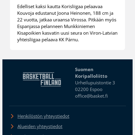
Edelliset kaksi kautta Korisliigaa pelaavaa
Kouvoja edustanut Joona Heinonen, 188 cm ja
22 vuotta, jatkaa uraansa Virossa. Pitkään myös
Espanjassa pelanneen Munkkiniemen
Kisapoikien kasvatin uusi seura on Viron-Latvian
yhteisliigaa pelaava KK Pärnu.
Suomen
Koripalloliitto
Urheilupuistontie 3
02200 Espoo
office@basket.fi
Henkilöstön yhteystiedot
Alueiden yhteystiedot