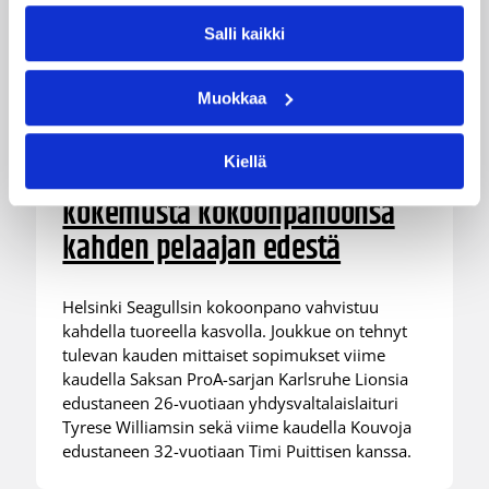
Salli kaikki
Muokkaa
05.08.2026 11:34
Korisliiga
Kiellä
Seagulls hankki taitoa ja
kokemusta kokoonpanoonsa
kahden pelaajan edestä
Helsinki Seagullsin kokoonpano vahvistuu
kahdella tuoreella kasvolla. Joukkue on tehnyt
tulevan kauden mittaiset sopimukset viime
kaudella Saksan ProA-sarjan Karlsruhe Lionsia
edustaneen 26-vuotiaan yhdysvaltalaislaituri
Tyrese Williamsin sekä viime kaudella Kouvoja
edustaneen 32-vuotiaan Timi Puittisen kanssa.