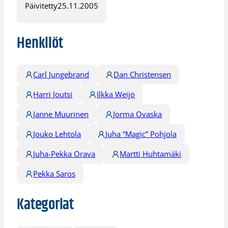
Päivitetty
25.11.2005
Henkilöt
Carl Jungebrand
Dan Christensen
Harri Joutsi
Ilkka Weijo
Janne Muurinen
Jorma Ovaska
Jouko Lehtola
Juha ”Magic” Pohjola
Juha-Pekka Orava
Martti Huhtamäki
Pekka Saros
Kategoriat