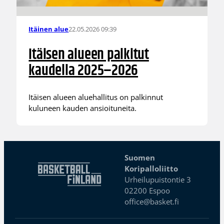
22.05.2026 09:39
Itäinen alue
Itäisen alueen palkitut
kaudella 2025–2026
Itäisen alueen aluehallitus on palkinnut
kuluneen kauden ansioituneita.
Suomen
Koripalloliitto
Urheilupuistontie 3
02200 Espoo
office@basket.fi