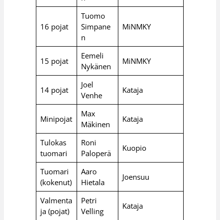
Tuomo
16 pojat
Simpane
MiNMKY
n
Eemeli
15 pojat
MiNMKY
Nykänen
Joel
14 pojat
Kataja
Venhe
Max
Minipojat
Kataja
Mäkinen
Tulokas
Roni
Kuopio
tuomari
Paloperä
Tuomari
Aaro
Joensuu
(kokenut)
Hietala
Valmenta
Petri
Kataja
ja (pojat)
Velling