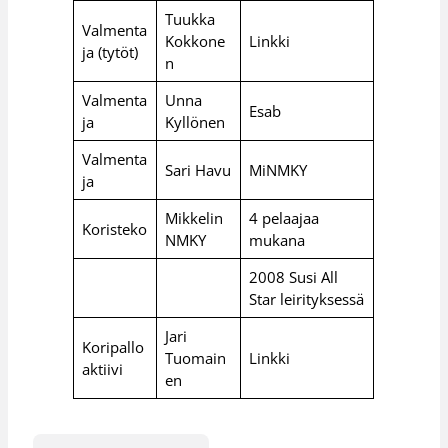
Tuukka
Valmenta
Kokkone
Linkki
ja (tytöt)
n
Valmenta
Unna
Esab
ja
Kyllönen
Valmenta
Sari Havu
MiNMKY
ja
Mikkelin
4 pelaajaa
Koristeko
NMKY
mukana
2008 Susi All
Star leirityksessä
Jari
Koripallo
Tuomain
Linkki
aktiivi
en