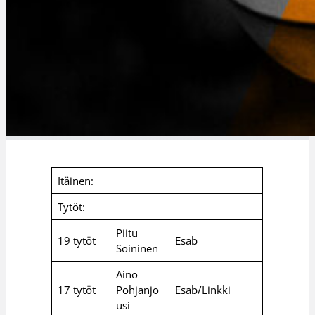
Itäinen:
Tytöt:
Piitu
19 tytöt
Esab
Soininen
Aino
17 tytöt
Pohjanjo
Esab/Linkki
usi