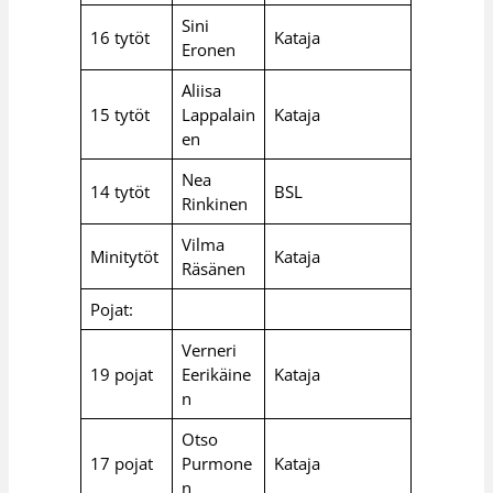
Sini
16 tytöt
Kataja
Eronen
Aliisa
15 tytöt
Lappalain
Kataja
en
Nea
14 tytöt
BSL
Rinkinen
Vilma
Minitytöt
Kataja
Räsänen
Pojat:
Verneri
19 pojat
Eerikäine
Kataja
n
Otso
17 pojat
Purmone
Kataja
n