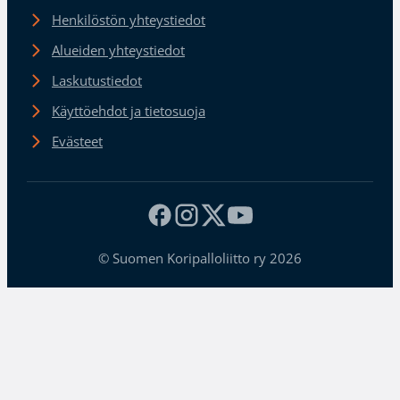
Henkilöstön yhteystiedot
Alueiden yhteystiedot
Laskutustiedot
Käyttöehdot ja tietosuoja
Evästeet
© Suomen Koripalloliitto ry 2026