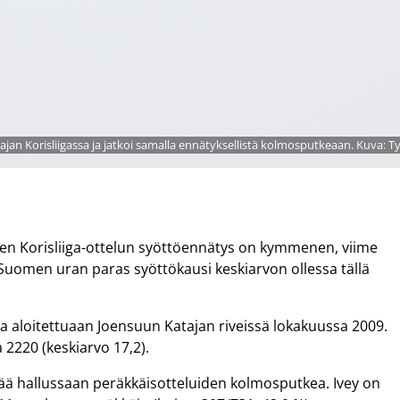
 rajan Korisliigassa ja jatkoi samalla ennätyksellistä kolmosputkeaan. Kuva: 
en Korisliiga-ottelun syöttöennätys on kymmenen, viime
Suomen uran paras syöttökausi keskiarvon ollessa tällä
a aloitettuaan Joensuun Katajan riveissä lokakuussa 2009.
 2220 (keskiarvo 17,2).
itää hallussaan peräkkäisotteluiden kolmosputkea. Ivey on