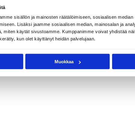
itä
mme sisällön ja mainosten räätälöimiseen, sosiaalisen median
iseen. Lisäksi jaamme sosiaalisen median, mainosalan ja analy
, miten käytät sivustoamme. Kumppanimme voivat yhdistää näitä t
n kerätty, kun olet käyttänyt heidän palvelujaan.
Muokkaa