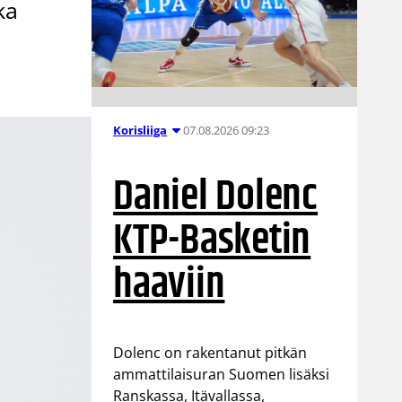
ka
07.08.2026 09:23
Korisliiga
Daniel Dolenc
KTP-Basketin
haaviin
Dolenc on rakentanut pitkän
ammattilaisuran Suomen lisäksi
Ranskassa, Itävallassa,