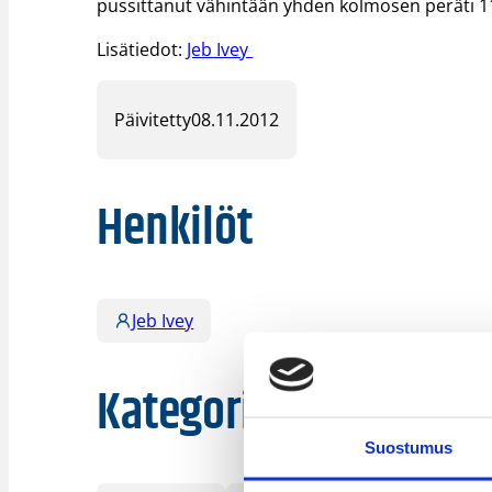
pussittanut vähintään yhden kolmosen peräti 111
Lisätiedot:
Jeb Ivey
Päivitetty
08.11.2012
Henkilöt
Jeb Ivey
Kategoriat
Suostumus