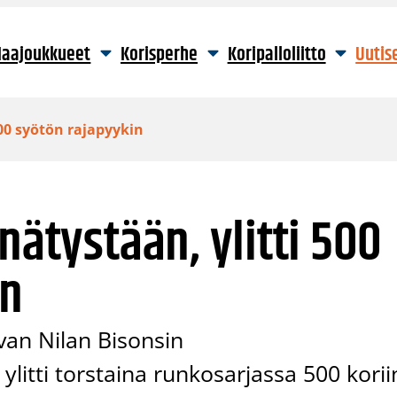
aajoukkueet
Korisperhe
Koripalloliitto
Uutis
500 syötön rajapyykin
nätystään, ylitti 500
in
an Nilan Bisonsin
 ylitti torstaina runkosarjassa 500 korii