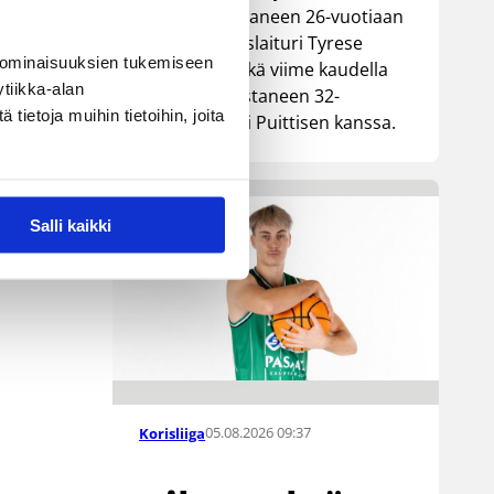
Lionsia edustaneen 26-vuotiaan
yhdysvaltalaislaituri Tyrese
 ominaisuuksien tukemiseen
Williamsin sekä viime kaudella
tiikka-alan
Kouvoja edustaneen 32-
ietoja muihin tietoihin, joita
vuotiaan Timi Puittisen kanssa.
Salli kaikki
05.08.2026 09:37
Korisliiga