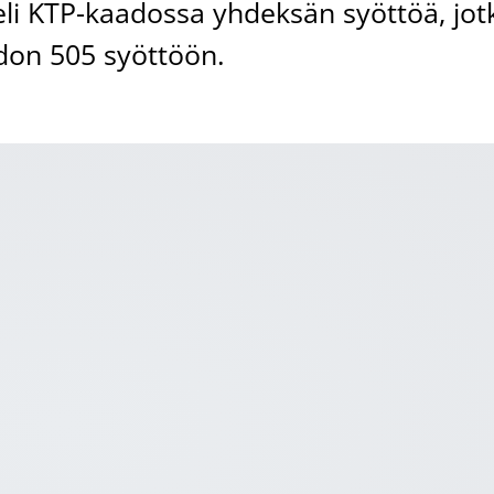
keli KTP-kaadossa yhdeksän syöttöä, jot
don 505 syöttöön.