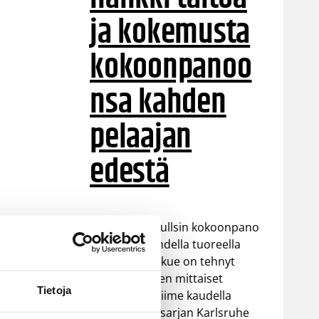
ja kokemusta
kokoonpanoo
nsa kahden
pelaajan
edestä
Helsinki Seagullsin kokoonpano
vahvistuu kahdella tuoreella
kasvolla. Joukkue on tehnyt
tulevan kauden mittaiset
Tietoja
sopimukset viime kaudella
Saksan ProA-sarjan Karlsruhe