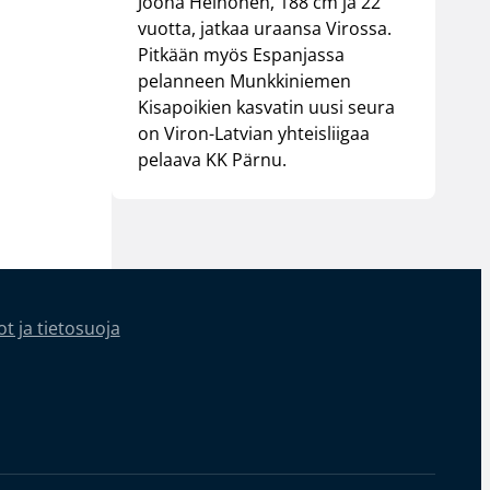
Joona Heinonen, 188 cm ja 22
vuotta, jatkaa uraansa Virossa.
Pitkään myös Espanjassa
pelanneen Munkkiniemen
Kisapoikien kasvatin uusi seura
on Viron-Latvian yhteisliigaa
pelaava KK Pärnu.
t ja tietosuoja