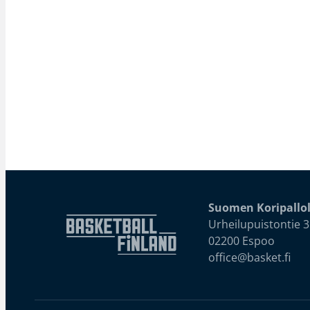
Suomen Koripallol
Urheilupuistontie 3
02200 Espoo
office@basket.fi