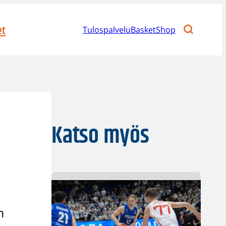
et
Tulospalvelu
BasketShop
Katso myös
n