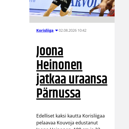
02.08.2026 10:42
Korisliiga
Joona
Heinonen
jatkaa uraansa
Pärnussa
Edelliset kaksi kautta Korisliigaa
pelaavaa Kouvoja edustanut