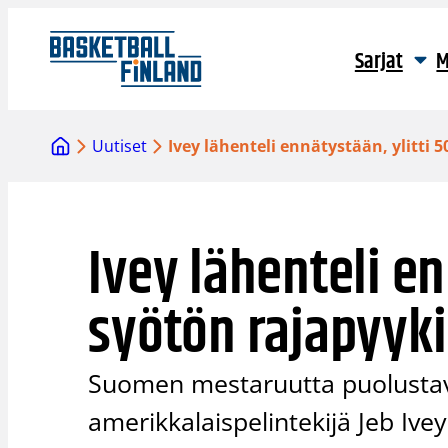
Siirry
sisältöön
Sarjat
M
Uutiset
Ivey lähenteli ennätystään, ylitti 
Ivey lähenteli en
syötön rajapyyk
Suomen mestaruutta puolustav
amerikkalaispelintekijä Jeb Ivey