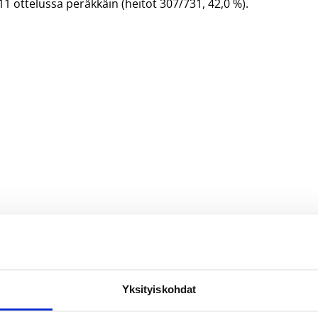
 ottelussa peräkkäin (heitot 307/731, 42,0 %).
Yksityiskohdat