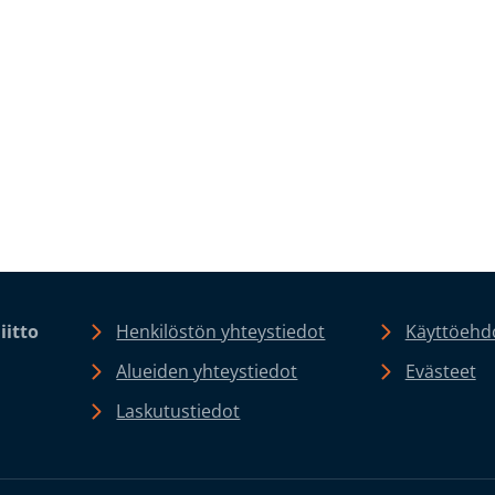
iitto
Henkilöstön yhteystiedot
Käyttöehdo
Alueiden yhteystiedot
Evästeet
Laskutustiedot