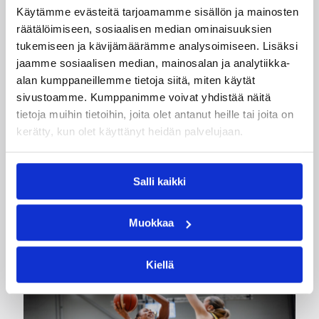
Käytämme evästeitä tarjoamamme sisällön ja mainosten
Suomen 16-vuotiaat pojat
räätälöimiseen, sosiaalisen median ominaisuuksien
tukemiseen ja kävijämäärämme analysoimiseen. Lisäksi
voittivat Luxemburgin – EM-
jaamme sosiaalisen median, mainosalan ja analytiikka-
kisojen voittotili aukesi
alan kumppaneillemme tietoja siitä, miten käytät
vakuuttavalla pelillä
sivustoamme. Kumppanimme voivat yhdistää näitä
tietoja muihin tietoihin, joita olet antanut heille tai joita on
kerätty, kun olet käyttänyt heidän palvelujaan.
Suomen 16-vuotiaat pojat ottivat vakuuttavan
85–45-voiton Luxemburgista B-divisioonan EM-
kilpailuissa johtamalla ottelua alusta loppuun.
Salli kaikki
Suomi kohtaa huomenna Ruotsin klo 19.30
Suomen aikaa.
Muokkaa
Kiellä