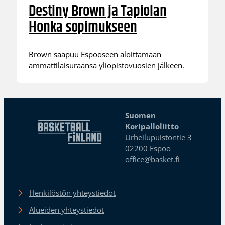
Destiny Brown ja Tapiolan
Honka sopimukseen
Brown saapuu Espooseen aloittamaan
ammattilaisuraansa yliopistovuosien jälkeen.
Suomen
Koripalloliitto
Urheilupuistontie 3
02200 Espoo
office@basket.fi
Henkilöstön yhteystiedot
Alueiden yhteystiedot