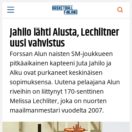
Siirry
sisältöön
Jahilo lähti Alusta, Lechlitner
uusi vahvistus
Forssan Alun naisten SM-joukkueen
pitkäaikainen kapteeni Juta Jahilo ja
Alku ovat purkaneet keskinäisen
sopimuksensa. Uutena pelaajana Alun
riveihin on liittynyt 170-senttinen
Melissa Lechliter, joka on nuorten
maailmanmestari vuodelta 2007.