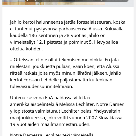
Jahilo kertoi halunneensa jättää forssalaisseuran, koska
ei tuntenut pystyvänsä parhaaseensa Alussa. Kuluvalla
kaudella 186-senttinen ja 28-vuotias Jahilo on
viimeistellyt 12,1 pistettä ja poiminut 5,1 levypalloa
ottelua kohden.
– Otteissani ei ole ollut tekemisen meininkiä. En jätä
mielestäni joukkuetta pulaan, vaan koen, että Alussa
riittää ratkaisijoita myös minun lähtöni jälkeen, Jahilo
kertoi Forssan Lehdelle paljastamatta kuitenkaan
tulevaisuudensuunnitelmiaan.
Uutena kasvona FoA-paidassa viilettää
amerikkalaispelintekijä Melissa Lechliter. Notre Damen
yliopistosta valmistunut Lechliter pelasi Yhdysvaltain
maajoukkueessa, joka voitti vuonna 2007 Slovakiassa
19-vuotiaiden maailmanmestaruuden.
Notre Damessa Lechliter teki viimeisellä