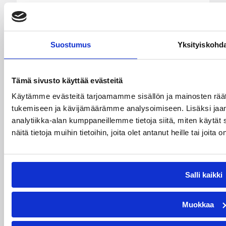
Aaron Ekwere The Citadelin
yliopistoon
Suostumus
Yksityiskohd
Viime keväänä miesten divari B:n
arvokkaimmaksi pelaajaksi nimetty ja Susijengin
Tämä sivusto käyttää evästeitä
leiritysvahvuuteen viimeiset kaksi kesää
kuulunut Aaron Ekwere, 198 cm ja 19 vuotta, on
Käytämme evästeitä tarjoamamme sisällön ja mainosten räät
valinnut joukkueensa Yhdysvaltain yliopistoliiga
tukemiseen ja kävijämäärämme analysoimiseen. Lisäksi jaa
NCAA:ssa. Tampereen Pyrinnön kasvatin uusi
analytiikka-alan kumppaneillemme tietoja siitä, miten käyt
seura on The Citadel.
näitä tietoja muihin tietoihin, joita olet antanut heille tai joit
Salli kaikki
Suomen
Koripalloliitto
Urheilupuistontie 3
Muokkaa
02200 Espoo
office@basket.fi