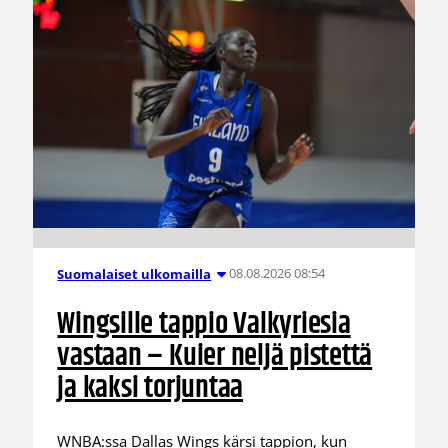
08.08.2026 08:54
Suomalaiset ulkomailla
Wingsille tappio Valkyriesia
vastaan – Kuier neljä pistettä
ja kaksi torjuntaa
WNBA:ssa Dallas Wings kärsi tappion, kun