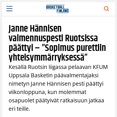
Siirry
sisältöön
Janne Hännisen
valmennuspesti Ruotsissa
päättyi – ”Sopimus purettiin
yhteisymmärryksessä”
Kesällä Ruotsin liigassa pelaavan KFUM
Uppsala Basketin päävalmentajaksi
nimetyn Janne Hännisen pesti päättyi
viikonloppuna, kun molemmat
osapuolet päätyivät ratkaisuun jatkaa
eri teille.