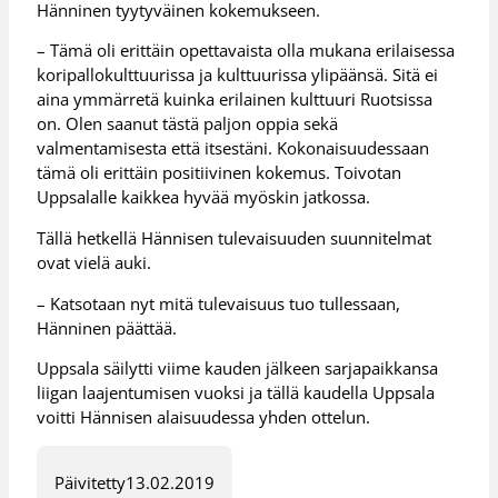
Hänninen tyytyväinen kokemukseen.
– Tämä oli erittäin opettavaista olla mukana erilaisessa
koripallokulttuurissa ja kulttuurissa ylipäänsä. Sitä ei
aina ymmärretä kuinka erilainen kulttuuri Ruotsissa
on. Olen saanut tästä paljon oppia sekä
valmentamisesta että itsestäni. Kokonaisuudessaan
tämä oli erittäin positiivinen kokemus. Toivotan
Uppsalalle kaikkea hyvää myöskin jatkossa.
Tällä hetkellä Hännisen tulevaisuuden suunnitelmat
ovat vielä auki.
– Katsotaan nyt mitä tulevaisuus tuo tullessaan,
Hänninen päättää.
Uppsala säilytti viime kauden jälkeen sarjapaikkansa
liigan laajentumisen vuoksi ja tällä kaudella Uppsala
voitti Hännisen alaisuudessa yhden ottelun.
Päivitetty
13.02.2019