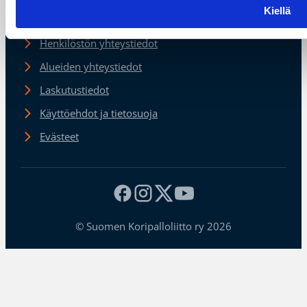
Kiellä
Henkilöstön yhteystiedot
Alueiden yhteystiedot
Laskutustiedot
Käyttöehdot ja tietosuoja
Evästeet
© Suomen Koripalloliitto ry 2026