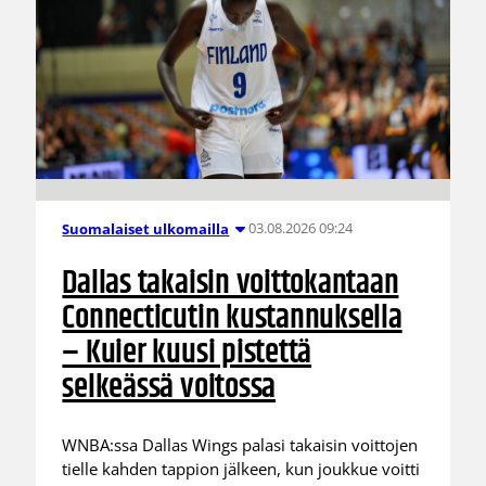
03.08.2026 09:24
Suomalaiset ulkomailla
Dallas takaisin voittokantaan
Connecticutin kustannuksella
– Kuier kuusi pistettä
selkeässä voitossa
WNBA:ssa Dallas Wings palasi takaisin voittojen
tielle kahden tappion jälkeen, kun joukkue voitti