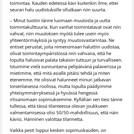
toimintaa. Kauden edetessä kävi kuitenkin ilme, ettei
seuran halu uudistuksille ollutkaan niin suurta.
– Minut tuotiin tänne luomaan muutosta ja uutta
toimintakulttuuria. Kun vanhat toimintatavat ovat niin
vahvat, niin muutoksen myötä tulee usein myös
yhteentörmäyksiä ja syntyy muutosvastarintaa. Ne
entiset perustat, joita nimenomaan haluttiin uudistaa,
olivat toimintaympäristössä niin vahvana, että he
lopulta halusivat palata takaisin tuttuun ja turvalliseen.
Istuimme vielä sunnuntaina pelipäivänä palaverissa ja
mietimme, että mitä asialle pitäisi tehdä ja miten
etenemme. He olisivat halunneet minun jatkavan
toisenlaisessa roolissa, mutta lopulta päädyimme
yhteisymmärryksessä ja hyvässä hengessä
irtisanomaan sopimuksemme. Kyllähän sen tiesi tänne
tullessa, että tässä tilanteessa olevan joukkueen
valmentamisessa olisi 50/50-mahdollisuus, että näin
kävisi, Hänninen valottaa tilannetta.
Vaikka pesti loppui kesken sopimuskauden, on