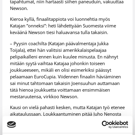
tapahtumat, niin hartaasti siihen paneuduin, vakuuttaa
Newson.
Kieroa kyllä, finaalitappiota voi luonnehtia myös
Katajan ”onneksi”: heti lähdettyään Suomesta viime
keväänä Newson tiesi haluavansa tulla takaisin.
– Pyysin coachilta (Katajan päävalmentaja Jukka
Toijala), ettei hän valitsisi amerikkalaispelaajaa
pelipaikalleni ennen kuin kuulee minusta. En nähnyt
mitään syytä vaihtaa Katajaa johonkin toiseen
joukkueeseen, mikäli en olisi esimerkiksi päässyt
pelaamaan EuroCupia. Viidennen finaalin häviäminen
sai minut tahtomaan takaisin Joensuuhun auttamaan
tätä hienoa joukkuetta voittamaan ensimmäisen
mestaruutensa, virkkoo Newson.
Kausi on vielä pahasti kesken, mutta Katajan työ etenee
aikataulussaan. Loukkaantuminen pitää Juho Nenosta
sairastuvalla pitkälle kevääseen, mutta
loukkaantumisilta eivät ole välttyneet muutkaan
joukkueet. Newson odottaa mielenkiinnolla liigan