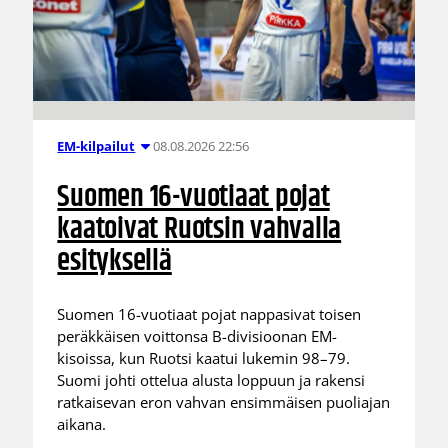
08.08.2026 22:56
EM-kilpailut
Suomen 16-vuotiaat pojat
kaatoivat Ruotsin vahvalla
esityksellä
Suomen 16-vuotiaat pojat nappasivat toisen
peräkkäisen voittonsa B-divisioonan EM-
kisoissa, kun Ruotsi kaatui lukemin 98–79.
Suomi johti ottelua alusta loppuun ja rakensi
ratkaisevan eron vahvan ensimmäisen puoliajan
aikana.