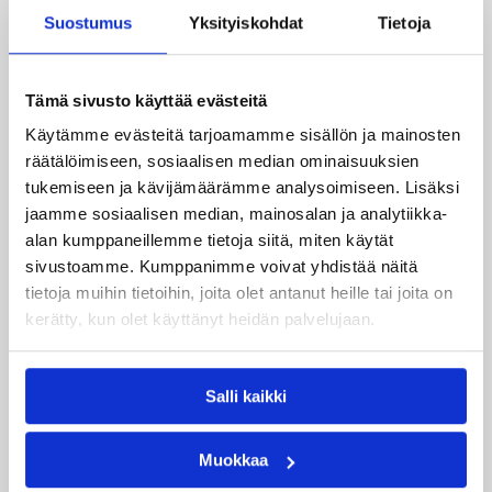
voimasuhteiden muokkautumista.
Suostumus
Yksityiskohdat
Tietoja
– Meillä on täällä aika hyvätasoinen sarja. Joukkueiden
kokoonpanot elävät vielä ja häntäpään joukkueet ovat
Tämä sivusto käyttää evästeitä
hakeneet voittoja kärjen joukkueista. Olen totta kai
mielissäni siitä, että olemme nyt voittoputkessa, mutta
Käytämme evästeitä tarjoamamme sisällön ja mainosten
näistä peleistä ei pidä vetää liikaa johtopäätöksiä.
räätälöimiseen, sosiaalisen median ominaisuuksien
Runkosarjaa on vielä monta kuukautta jäljellä.
tukemiseen ja kävijämäärämme analysoimiseen. Lisäksi
jaamme sosiaalisen median, mainosalan ja analytiikka-
Lisätietoja:
”Tappiottoman Katajan Newson
alan kumppaneillemme tietoja siitä, miten käytät
marraskuun pelaaja”
sivustoamme. Kumppanimme voivat yhdistää näitä
Lisätietoja:
Jared Newsonin pelaajatiedot
tietoja muihin tietoihin, joita olet antanut heille tai joita on
kerätty, kun olet käyttänyt heidän palvelujaan.
Päivitetty
06.12.2011
Salli kaikki
Kategoriat
Muokkaa