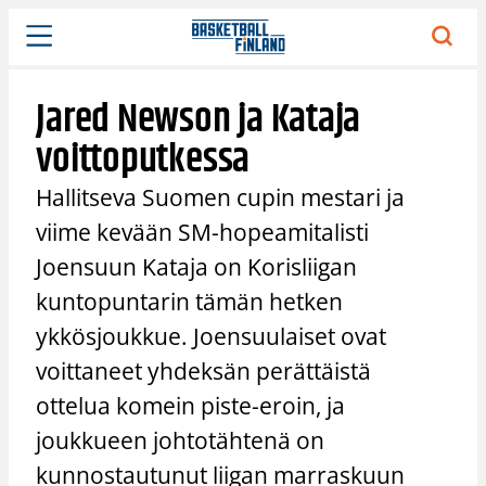
Siirry
sisältöön
Jared Newson ja Kataja
voittoputkessa
Hallitseva Suomen cupin mestari ja
viime kevään SM-hopeamitalisti
Joensuun Kataja on Korisliigan
kuntopuntarin tämän hetken
ykkösjoukkue. Joensuulaiset ovat
voittaneet yhdeksän perättäistä
ottelua komein piste-eroin, ja
joukkueen johtotähtenä on
kunnostautunut liigan marraskuun