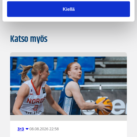
Haastattelu
Pääjuttu
Kiellä
Katso myös
08.08.2026 22:58
3×3