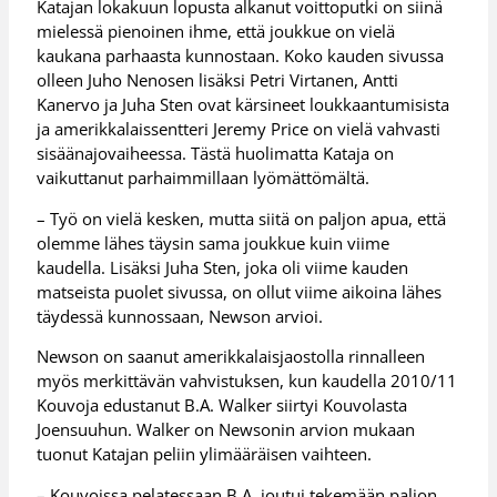
Katajan lokakuun lopusta alkanut voittoputki on siinä
mielessä pienoinen ihme, että joukkue on vielä
kaukana parhaasta kunnostaan. Koko kauden sivussa
olleen Juho Nenosen lisäksi Petri Virtanen, Antti
Kanervo ja Juha Sten ovat kärsineet loukkaantumisista
ja amerikkalaissentteri Jeremy Price on vielä vahvasti
sisäänajovaiheessa. Tästä huolimatta Kataja on
vaikuttanut parhaimmillaan lyömättömältä.
– Työ on vielä kesken, mutta siitä on paljon apua, että
olemme lähes täysin sama joukkue kuin viime
kaudella. Lisäksi Juha Sten, joka oli viime kauden
matseista puolet sivussa, on ollut viime aikoina lähes
täydessä kunnossaan, Newson arvioi.
Newson on saanut amerikkalaisjaostolla rinnalleen
myös merkittävän vahvistuksen, kun kaudella 2010/11
Kouvoja edustanut B.A. Walker siirtyi Kouvolasta
Joensuuhun. Walker on Newsonin arvion mukaan
tuonut Katajan peliin ylimääräisen vaihteen.
– Kouvoissa pelatessaan B.A. joutui tekemään paljon