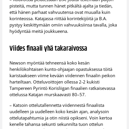
pisteitä, mutta tunnen hänet pitkältä ajalta ja tiedän,
että hänen parhaat vahvuutensa ovat muualla kuin
korinteossa. Katajassa riittää korintekijöitä ja B.A.
pystyy keskittymään omiin vahvuuksiinsa tavalla, joka
hyödyntää meitä joukkueena.
Viides finaali yhä takaraivossa
Newson myöntää tehneensä koko kesän
henkilökohtaisen kunto-ohjaajan opastuksessa töitä
karistaakseen viime kevään viidennen finaalin peikon
harteiltaan. Otteluvoittojen ollessa 2-2 kukisti
Tampereen Pyrintö Korisliigan finaalien ratkaisevassa
ottelussa Katajan murskaavasti 80–57.
– Katsoin ottelutallennetta viidennestä finaalista
uudelleen ja uudelleen koko kesän ajan, analysoin
ottelutapahtumia ja otin niistä opikseni. Voin kertoa
kenelle tahansa sekunti sekunnilta tuon ottelun