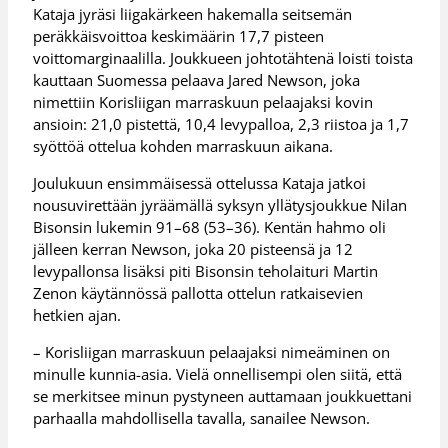
Kataja jyräsi liigakärkeen hakemalla seitsemän
peräkkäisvoittoa keskimäärin 17,7 pisteen
voittomarginaalilla. Joukkueen johtotähtenä loisti toista
kauttaan Suomessa pelaava Jared Newson, joka
nimettiin Korisliigan marraskuun pelaajaksi kovin
ansioin: 21,0 pistettä, 10,4 levypalloa, 2,3 riistoa ja 1,7
syöttöä ottelua kohden marraskuun aikana.
Joulukuun ensimmäisessä ottelussa Kataja jatkoi
nousuvirettään jyräämällä syksyn yllätysjoukkue Nilan
Bisonsin lukemin 91–68 (53–36). Kentän hahmo oli
jälleen kerran Newson, joka 20 pisteensä ja 12
levypallonsa lisäksi piti Bisonsin teholaituri Martin
Zenon käytännössä pallotta ottelun ratkaisevien
hetkien ajan.
– Korisliigan marraskuun pelaajaksi nimeäminen on
minulle kunnia-asia. Vielä onnellisempi olen siitä, että
se merkitsee minun pystyneen auttamaan joukkuettani
parhaalla mahdollisella tavalla, sanailee Newson.