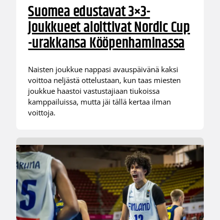
Suomea edustavat 3×3-
joukkueet aloittivat Nordic Cup
-urakkansa Kööpenhaminassa
Naisten joukkue nappasi avauspäivänä kaksi
voittoa neljästä ottelustaan, kun taas miesten
joukkue haastoi vastustajiaan tiukoissa
kamppailuissa, mutta jäi tällä kertaa ilman
voittoja.