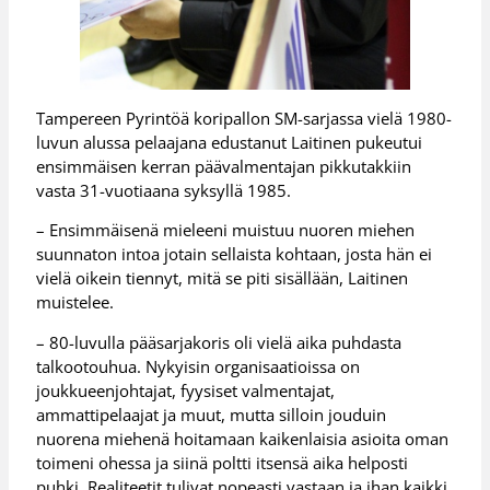
Tampereen Pyrintöä koripallon SM-sarjassa vielä 1980-
luvun alussa pelaajana edustanut Laitinen pukeutui
ensimmäisen kerran päävalmentajan pikkutakkiin
vasta 31-vuotiaana syksyllä 1985.
– Ensimmäisenä mieleeni muistuu nuoren miehen
suunnaton intoa jotain sellaista kohtaan, josta hän ei
vielä oikein tiennyt, mitä se piti sisällään, Laitinen
muistelee.
– 80-luvulla pääsarjakoris oli vielä aika puhdasta
talkootouhua. Nykyisin organisaatioissa on
joukkueenjohtajat, fyysiset valmentajat,
ammattipelaajat ja muut, mutta silloin jouduin
nuorena miehenä hoitamaan kaikenlaisia asioita oman
toimeni ohessa ja siinä poltti itsensä aika helposti
puhki. Realiteetit tulivat nopeasti vastaan ja ihan kaikki