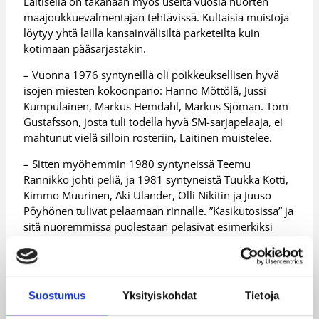
Laitisella on takanaan myös useita vuosia nuorten
maajoukkuevalmentajan tehtävissä. Kultaisia muistoja
löytyy yhtä lailla kansainvälisiltä parketeilta kuin
kotimaan pääsarjastakin.
– Vuonna 1976 syntyneillä oli poikkeuksellisen hyvä
isojen miesten kokoonpano: Hanno Möttölä, Jussi
Kumpulainen, Markus Hemdahl, Markus Sjöman. Tom
Gustafsson, josta tuli todella hyvä SM-sarjapelaaja, ei
mahtunut vielä silloin rosteriin, Laitinen muistelee.
– Sitten myöhemmin 1980 syntyneissä Teemu
Rannikko johti peliä, ja 1981 syntyneistä Tuukka Kotti,
Kimmo Muurinen, Aki Ulander, Olli Nikitin ja Juuso
Pöyhönen tulivat pelaamaan rinnalle. ”Kasikutosissa” ja
sitä nuoremmissa puolestaan pelasivat esimerkiksi
Eero Levä, Ilkka Vuori, Joonas Suotamo, Jari Vanttaja,
Santtu Haanpää, Mikko Koivisto ja Junnu Lee.
– On ollut etuoikeus valmentaa näin lahjakkaita
Suostumus
Yksityiskohdat
Tietoja
junioreita ja kohdata kyseisissä matseissa
kansainvälisillä kentillä Pau Gasolin ja Juan Carlos