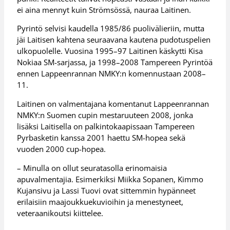
ei aina mennyt kuin Strömsössä, nauraa Laitinen.
Pyrintö selvisi kaudella 1985/86 puolivälieriin, mutta
jäi Laitisen kahtena seuraavana kautena pudotuspelien
ulkopuolelle. Vuosina 1995–97 Laitinen käskytti Kisa
Nokiaa SM-sarjassa, ja 1998–2008 Tampereen Pyrintöä
ennen Lappeenrannan NMKY:n komennustaan 2008–
11.
Laitinen on valmentajana komentanut Lappeenrannan
NMKY:n Suomen cupin mestaruuteen 2008, jonka
lisäksi Laitisella on palkintokaapissaan Tampereen
Pyrbasketin kanssa 2001 haettu SM-hopea sekä
vuoden 2000 cup-hopea.
– Minulla on ollut seuratasolla erinomaisia
apuvalmentajia. Esimerkiksi Miikka Sopanen, Kimmo
Kujansivu ja Lassi Tuovi ovat sittemmin hypänneet
erilaisiin maajoukkuekuvioihin ja menestyneet,
veteraanikoutsi kiittelee.