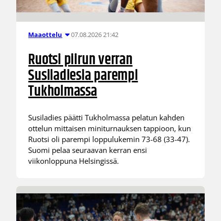
07.08.2026 21:42
Maaottelu
Ruotsi piirun verran
Susiladiesia parempi
Tukholmassa
Susiladies päätti Tukholmassa pelatun kahden
ottelun mittaisen miniturnauksen tappioon, kun
Ruotsi oli parempi loppulukemin 73-68 (33-47).
Suomi pelaa seuraavan kerran ensi
viikonloppuna Helsingissä.