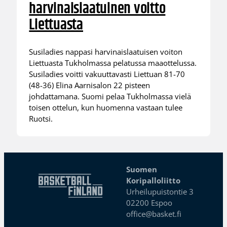
harvinaislaatuinen voitto
Liettuasta
Susiladies nappasi harvinaislaatuisen voiton
Liettuasta Tukholmassa pelatussa maaottelussa.
Susiladies voitti vakuuttavasti Liettuan 81-70
(48-36) Elina Aarnisalon 22 pisteen
johdattamana. Suomi pelaa Tukholmassa vielä
toisen ottelun, kun huomenna vastaan tulee
Ruotsi.
Suomen
Koripalloliitto
Urheilupuistontie 3
02200 Espoo
office@basket.fi