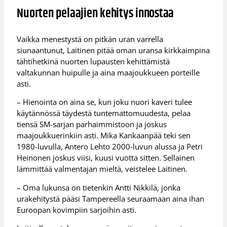
Nuorten pelaajien kehitys innostaa
Vaikka menestystä on pitkän uran varrella
siunaantunut, Laitinen pitää oman uransa kirkkaimpina
tähtihetkinä nuorten lupausten kehittämistä
valtakunnan huipulle ja aina maajoukkueen porteille
asti.
– Hienointa on aina se, kun joku nuori kaveri tulee
käytännössä täydestä tuntemattomuudesta, pelaa
tiensä SM-sarjan parhaimmistoon ja joskus
maajoukkuerinkiin asti. Mika Kankaanpää teki sen
1980-luvulla, Antero Lehto 2000-luvun alussa ja Petri
Heinonen joskus viisi, kuusi vuotta sitten. Sellainen
lämmittää valmentajan mieltä, veistelee Laitinen.
– Oma lukunsa on tietenkin Antti Nikkilä, jonka
urakehitystä pääsi Tampereella seuraamaan aina ihan
Euroopan kovimpiin sarjoihin asti.