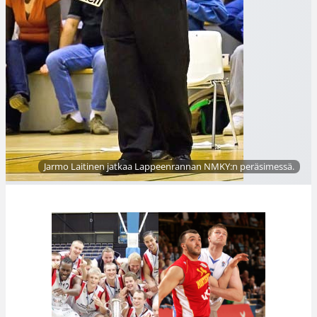
Jarmo Laitinen jatkaa Lappeenrannan NMKY:n peräsimessä.