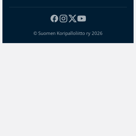
© Suomen Koripalloliitto ry 2026