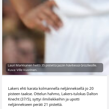
Lauri Markkanen heitti 35 pistettä Jazzin hävitessä Grizzliesille.
Kuva: Ville Vuorinen.
Lakers ehti karata kolmannella neljänneksellä jo 20
pisteen taakse. Ottelun hahmo, Lakers-tulokas Dalton
Knecht (37/5), syttyi ilmiliekkeihin ja upotti
neljännekseen peräti 21 pistettä.