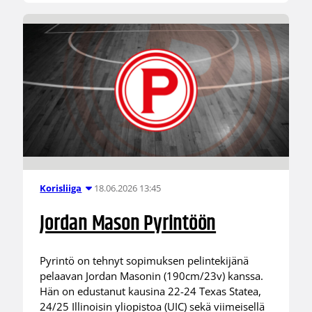
18.06.2026 13:45
Korisliiga
Jordan Mason Pyrintöön
Pyrintö on tehnyt sopimuksen pelintekijänä
pelaavan Jordan Masonin (190cm/23v) kanssa.
Hän on edustanut kausina 22-24 Texas Statea,
24/25 Illinoisin yliopistoa (UIC) sekä viimeisellä