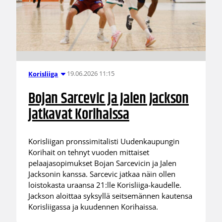
19.06.2026 11:15
Korisliiga
Bojan Sarcevic ja Jalen Jackson
jatkavat Korihaissa
Korisliigan pronssimitalisti Uudenkaupungin
Korihait on tehnyt vuoden mittaiset
pelaajasopimukset Bojan Sarcevicin ja Jalen
Jacksonin kanssa. Sarcevic jatkaa näin ollen
loistokasta uraansa 21:lle Korisliiga-kaudelle.
Jackson aloittaa syksyllä seitsemännen kautensa
Korisliigassa ja kuudennen Korihaissa.