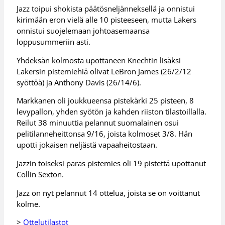
Jazz toipui shokista päätösneljänneksellä ja onnistui
kirimään eron vielä alle 10 pisteeseen, mutta Lakers
onnistui suojelemaan johtoasemaansa
loppusummeriin asti.
Yhdeksän kolmosta upottaneen Knechtin lisäksi
Lakersin pistemiehiä olivat LeBron James (26/2/12
syöttöä) ja Anthony Davis (26/14/6).
Markkanen oli joukkueensa pistekärki 25 pisteen, 8
levypallon, yhden syötön ja kahden riiston tilastoillalla.
Reilut 38 minuuttia pelannut suomalainen osui
pelitilanneheittonsa 9/16, joista kolmoset 3/8. Hän
upotti jokaisen neljästä vapaaheitostaan.
Jazzin toiseksi paras pistemies oli 19 pistettä upottanut
Collin Sexton.
Jazz on nyt pelannut 14 ottelua, joista se on voittanut
kolme.
>
Ottelutilastot