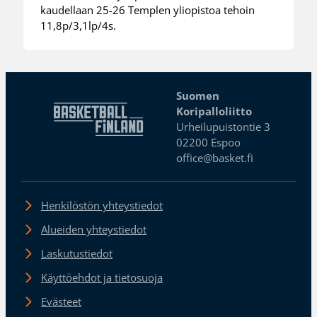
kaudellaan 25-26 Templen yliopistoa tehoin
11,8p/3,1lp/4s.
Suomen
Koripalloliitto
Urheilupuistontie 3
02200 Espoo
office@basket.fi
Henkilöstön yhteystiedot
Alueiden yhteystiedot
Laskutustiedot
Käyttöehdot ja tietosuoja
Evästeet