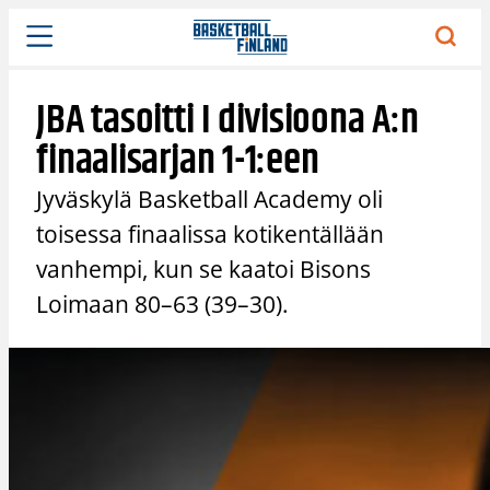
Siirry
sisältöön
JBA tasoitti I divisioona A:n
finaalisarjan 1-1:een
Jyväskylä Basketball Academy oli
toisessa finaalissa kotikentällään
vanhempi, kun se kaatoi Bisons
Loimaan 80–63 (39–30).