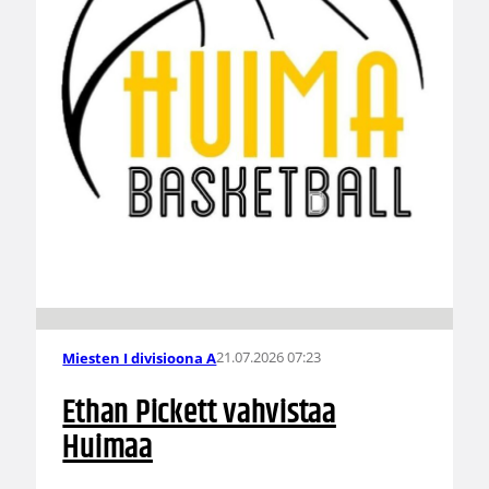
21.07.2026 07:23
Miesten I divisioona A
Ethan Pickett vahvistaa
Huimaa