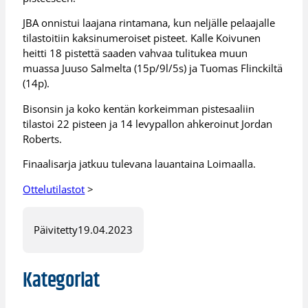
JBA onnistui laajana rintamana, kun neljälle pelaajalle
tilastoitiin kaksinumeroiset pisteet. Kalle Koivunen
heitti 18 pistettä saaden vahvaa tulitukea muun
muassa Juuso Salmelta (15p/9l/5s) ja Tuomas Flinckiltä
(14p).
Bisonsin ja koko kentän korkeimman pistesaaliin
tilastoi 22 pisteen ja 14 levypallon ahkeroinut Jordan
Roberts.
Finaalisarja jatkuu tulevana lauantaina Loimaalla.
Ottelutilastot
>
Päivitetty
19.04.2023
Kategoriat