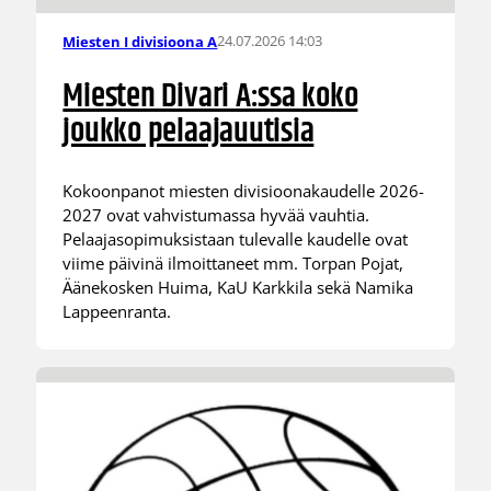
24.07.2026 14:03
Miesten I divisioona A
Miesten Divari A:ssa koko
joukko pelaajauutisia
Kokoonpanot miesten divisioonakaudelle 2026-
2027 ovat vahvistumassa hyvää vauhtia.
Pelaajasopimuksistaan tulevalle kaudelle ovat
viime päivinä ilmoittaneet mm. Torpan Pojat,
Äänekosken Huima, KaU Karkkila sekä Namika
Lappeenranta.