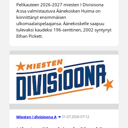
Pelikauteen 2026-2027 miesten I Divisioona
A:ssa valmistautuva Äänekosken Huima on
kiinnittänyt ensimmäisen
ulkomaalaispelaajansa. Äänekoskelle saapuu
tulevaksi kaudeksi 196-senttinen, 2002 syntynyt
Ethan Pickett.
21.07.2026 07:12
Miesten I divisioona A