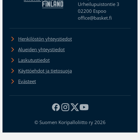
Urheilupuistontie 3
02200 Espoo
office@basket.fi
Henkilöstön yhteystiedot
Alueiden yhteystiedot
Laskutustiedot
Käyttöehdot ja tietosuoja
Evästeet
© Suomen Koripalloliitto ry 2026