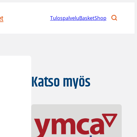
et
Tulospalvelu
BasketShop
Katso myös