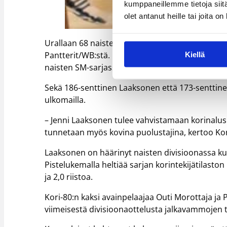
kumppaneillemme tietoja siitä
olet antanut heille tai joita o
Urallaan 68 naisten maaottelua pelannut Jenni L
Pantterit/WB:stä. Höök puolestaan tekee paluun 
Kiellä
naisten SM-sarjassa Espoo Teamia. Höökillä on t
Sekä 186-senttinen Laaksonen että 173-sentti
ulkomailla.
– Jenni Laaksonen tulee vahvistamaan korinalus
tunnetaan myös kovina puolustajina, kertoo Ko
Laaksonen on häärinyt naisten divisioonassa kulu
Pistelukemalla heltiää sarjan korintekijätilaston
ja 2,0 riistoa.
Kori-80:n kaksi avainpelaajaa Outi Morottaja ja
viimeisestä divisioonaottelusta jalkavammojen t