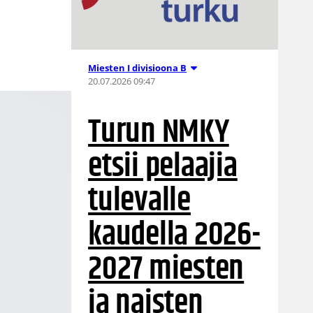
Miesten I divisioona B
20.07.2026 09:47
Turun NMKY
etsii pelaajia
tulevalle
kaudella 2026-
2027 miesten
ja naisten