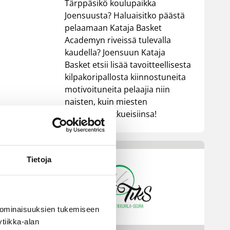
Tärppäsikö koulupaikka
Joensuusta? Haluaisitko päästä
pelaamaan Kataja Basket
Academyn riveissä tulevalla
kaudella? Joensuun Kataja
Basket etsii lisää tavoitteellisesta
kilpakoripallosta kiinnostuneita
motivoituneita pelaajia niin
naisten, kuin miesten
akatemiajoukkueisiinsa!
Tietoja
 ominaisuuksien tukemiseen
tiikka-alan