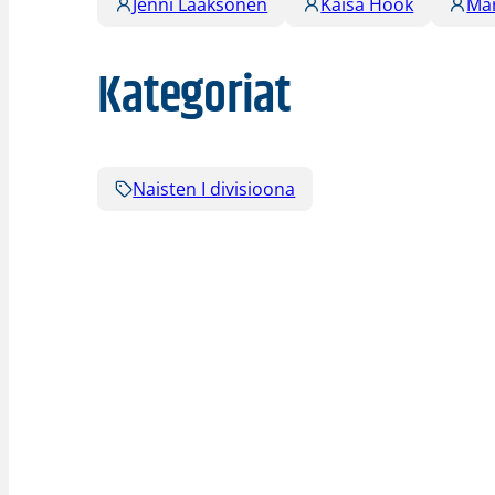
Jenni Laaksonen
Kaisa Höök
Mar
Kategoriat
Naisten I divisioona