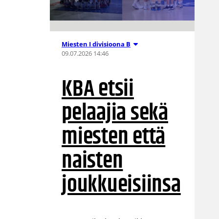
Miesten I divisioona B
09.07.2026 14:46
KBA etsii
pelaajia sekä
miesten että
naisten
joukkueisiinsa