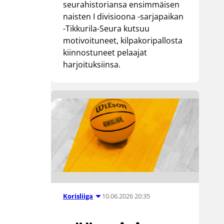
seurahistoriansa ensimmäisen
naisten I divisioona -sarjapaikan
-Tikkurila-Seura kutsuu
motivoituneet, kilpakoripallosta
kiinnostuneet pelaajat
harjoituksiinsa.
10.06.2026 20:35
Korisliiga