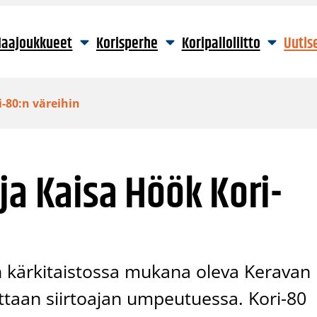
aajoukkueet
Korisperhe
Koripalloliitto
Uutis
-80:n väreihin
ja Kaisa Höök Kori-
an kärkitaistossa mukana oleva Keravan
ttaan siirtoajan umpeutuessa. Kori-80