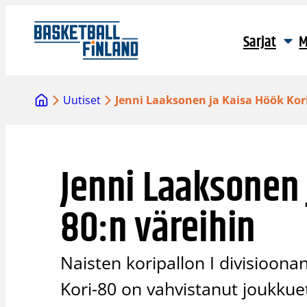
Siirry
sisältöön
Sarjat
M
Uutiset
Jenni Laaksonen ja Kaisa Höök Kori
Jenni Laaksonen 
80:n väreihin
Naisten koripallon I divisioon
Kori-80 on vahvistanut joukkue