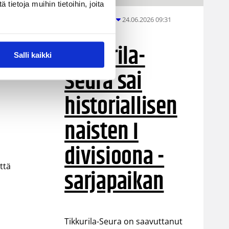
ietoja muihin tietoihin, joita
24.06.2026 09:31
Eteläinen alue
Tikkurila-
elä
Salli kaikki
Seura sai
historiallisen
naisten I
divisioona -
ttä
sarjapaikan
Tikkurila-Seura on saavuttanut