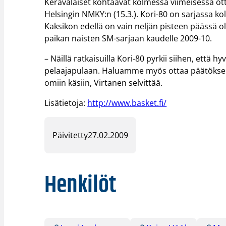
Keravalaiset kohtaavat kolmessa viimeisessä ott
Helsingin NMKY:n (15.3.). Kori-80 on sarjassa k
Kaksikon edellä on vain neljän pisteen päässä o
paikan naisten SM-sarjaan kaudelle 2009-10.
– Näillä ratkaisuilla Kori-80 pyrkii siihen, ett
pelaajapulaan. Haluamme myös ottaa päätöksen
omiin käsiin, Virtanen selvittää.
Lisätietoja:
http://www.basket.fi/
Päivitetty
27.02.2009
Henkilöt