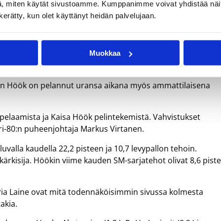
, miten käytät sivustoamme. Kumppanimme voivat yhdistää näitä t
n kerätty, kun olet käyttänyt heidän palvelujaan.
aaksonen siirtyy Keravalle helsinkiläisestä divarijoukkue
pääsarjakoripalloilun pariin. Viime kaudella Höök edusti vi
Muokkaa
ilillään 30 naisten maaottelua.
nen Höök on pelannut uransa aikana myös ammattilaisena
pelaamista ja Kaisa Höök pelintekemistä. Vahvistukset
ri-80:n puheenjohtaja Markus Virtanen.
valla kaudella 22,2 pisteen ja 10,7 levypallon tehoin.
 kärkisija. Höökin viime kauden SM-sarjatehot olivat 8,6 piste
 Pia Laine ovat mitä todennäköisimmin sivussa kolmesta
akia.