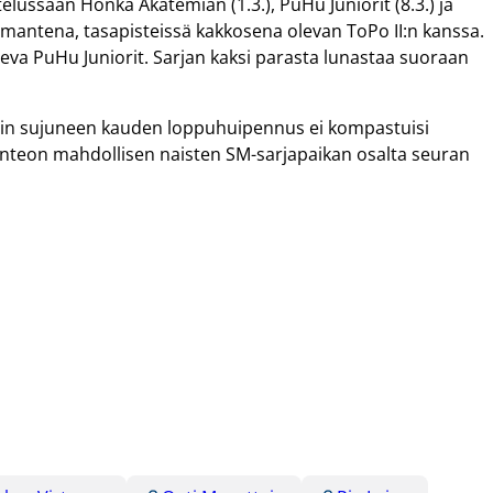
elussaan Honka Akatemian (1.3.), PuHu Juniorit (8.3.) ja
olmantena, tasapisteissä kakkosena olevan ToPo II:n kanssa.
leva PuHu Juniorit. Sarjan kaksi parasta lunastaa suoraan
ä hyvin sujuneen kauden loppuhuipennus ei kompastuisi
teon mahdollisen naisten SM-sarjapaikan osalta seuran