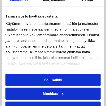
Tämä sivusto käyttää evästeitä
Käytämme evästeitä tarjoamamme sisällön ja mainosten
räätälöimiseen, sosiaalisen median ominaisuuksien
tukemiseen ja kävijämäärämme analysoimiseen. Lisäksi
jaamme sosiaalisen median, mainosalan ja analytiikka-
alan kumppaneillemme tietoja siitä, miten käytät
sivustoamme. Kumppanimme voivat yhdistää näitä
tietoja muihin tietoihin, joita olet antanut heille tai joita on
21.07.2026 07:23
Miesten I divisioona A
kerätty, kun olet käyttänyt heidän palvelujaan.
Ethan Pickett vahvistaa
Huimaa
Salli kaikki
Pelikauteen 2026-2027 miesten I Divisioona
Muokkaa
A:ssa valmistautuva Äänekosken Huima on
kiinnittänyt ensimmäisen