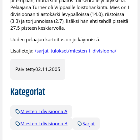
pitempään, mutta silti päätös tuli seuralle yllätyksenä.
Pelaajana Turner oli Vilppaalle loistohankinta. Mies on I
divisioonan tilastokärki levypalloissa (14.0), riistoissa
(3.3) ja torjunnoissa (2.7), lisäksi hän ehti tehdä pisteitä
27.5 pisteen keskiarvolla.
Uuden pelaajan kartoitus on jo käynnissä.
Lisätietoja:
/sarjat_tulokset/miesten_i_divisioona/
Päivitetty
02.11.2005
Kategoriat
Miesten I divisioona A
Miesten I divisioona B
Sarjat