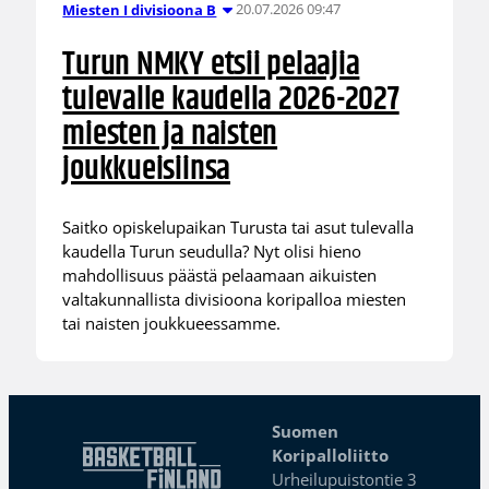
20.07.2026 09:47
Miesten I divisioona B
Turun NMKY etsii pelaajia
tulevalle kaudella 2026-2027
miesten ja naisten
joukkueisiinsa
Saitko opiskelupaikan Turusta tai asut tulevalla
kaudella Turun seudulla? Nyt olisi hieno
mahdollisuus päästä pelaamaan aikuisten
valtakunnallista divisioona koripalloa miesten
tai naisten joukkueessamme.
Suomen
Koripalloliitto
Urheilupuistontie 3