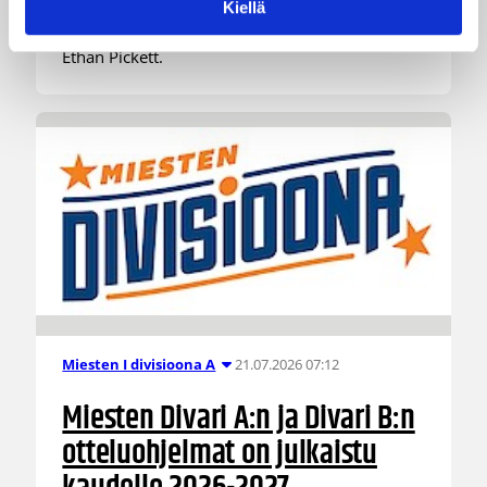
ulkomaalaispelaajansa. Äänekoskelle saapuu
Kiellä
tulevaksi kaudeksi 196-senttinen, 2002 syntynyt
Ethan Pickett.
21.07.2026 07:12
Miesten I divisioona A
Miesten Divari A:n ja Divari B:n
otteluohjelmat on julkaistu