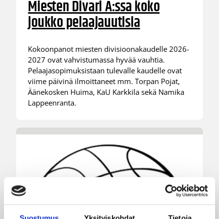
Miesten Divari A:ssa koko
joukko pelaajauutisia
Kokoonpanot miesten divisioonakaudelle 2026-
2027 ovat vahvistumassa hyvää vauhtia.
Pelaajasopimuksistaan tulevalle kaudelle ovat
viime päivinä ilmoittaneet mm. Torpan Pojat,
Äänekosken Huima, KaU Karkkila sekä Namika
Lappeenranta.
Suostumus
Yksityiskohdat
Tietoja