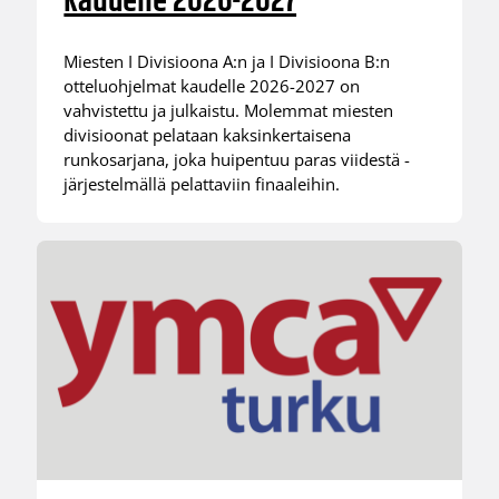
kaudelle 2026-2027
Miesten I Divisioona A:n ja I Divisioona B:n
otteluohjelmat kaudelle 2026-2027 on
vahvistettu ja julkaistu. Molemmat miesten
divisioonat pelataan kaksinkertaisena
runkosarjana, joka huipentuu paras viidestä -
järjestelmällä pelattaviin finaaleihin.