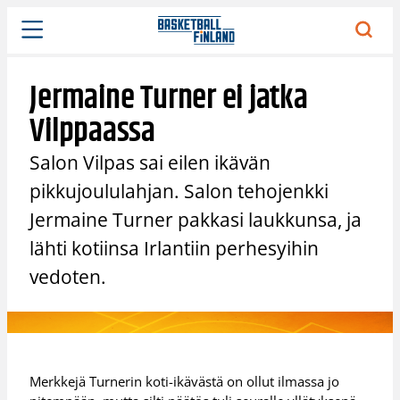
Siirry
sisältöön
Jermaine Turner ei jatka
Vilppaassa
Salon Vilpas sai eilen ikävän
pikkujoululahjan. Salon tehojenkki
Jermaine Turner pakkasi laukkunsa, ja
lähti kotiinsa Irlantiin perhesyihin
vedoten.
Merkkejä Turnerin koti-ikävästä on ollut ilmassa jo