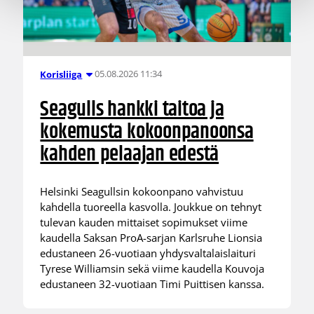
05.08.2026 11:34
Korisliiga
Seagulls hankki taitoa ja
kokemusta kokoonpanoonsa
kahden pelaajan edestä
Helsinki Seagullsin kokoonpano vahvistuu
kahdella tuoreella kasvolla. Joukkue on tehnyt
tulevan kauden mittaiset sopimukset viime
kaudella Saksan ProA-sarjan Karlsruhe Lionsia
edustaneen 26-vuotiaan yhdysvaltalaislaituri
Tyrese Williamsin sekä viime kaudella Kouvoja
edustaneen 32-vuotiaan Timi Puittisen kanssa.