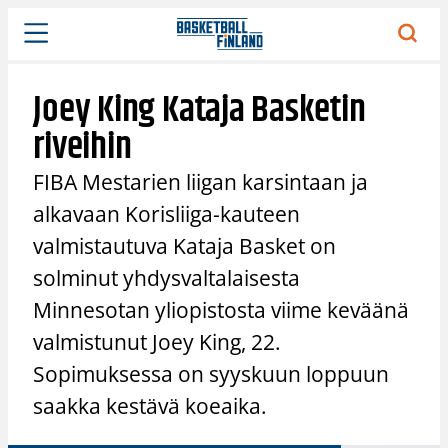
Siirry
sisältöön
Joey King Kataja Basketin
riveihin
FIBA Mestarien liigan karsintaan ja
alkavaan Korisliiga-kauteen
valmistautuva Kataja Basket on
solminut yhdysvaltalaisesta
Minnesotan yliopistosta viime keväänä
valmistunut Joey King, 22.
Sopimuksessa on syyskuun loppuun
saakka kestävä koeaika.