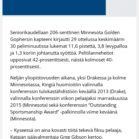
Seniorikaudellaan 206-senttinen Minnesota Golden
Gophersin kapteeni kirjautti 29 ottelussa keskimäärin
30 peliminuutissa lukemat 11,6 pistettä, 3,8 levypalloa
ja 1,3 koriin johtanutta syöttöä. Pelitilanneheitot
upposivat 42-prosenttisesti, näistä kolmoset 40-
prosenttisesti..
Neljän yliopistovuoden aikana, yksi Drakessa ja kolme
Minnesotassa, Kingiä huomioitiin valinnalla
konferenssin tulokastähdistöön keväällä 2013 (Drake),
valinnalla konferenssin viikon pelaajaksi marraskuussa
2015 (Minnesota) sekä konferenssin ”Outstanding
Sportsmanship Award” -palkinnolla viime keväänä
(Minnesota).
– Kyseessä on aina kovasti töitä tekevä fiksu pelaaja,
Katajan päävalmentaja Greg Gibson kertoo.