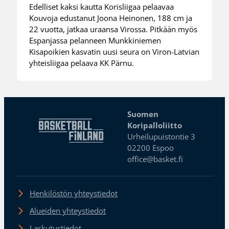
Edelliset kaksi kautta Korisliigaa pelaavaa
Kouvoja edustanut Joona Heinonen, 188 cm ja
22 vuotta, jatkaa uraansa Virossa. Pitkään myös
Espanjassa pelanneen Munkkiniemen
Kisapoikien kasvatin uusi seura on Viron-Latvian
yhteisliigaa pelaava KK Pärnu.
Suomen
Koripalloliitto
Urheilupuistontie 3
02200 Espoo
office@basket.fi
Henkilöstön yhteystiedot
Alueiden yhteystiedot
Laskutustiedot