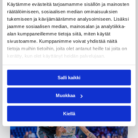
Käytämme evästeitä tarjoamamme sisällön ja mainosten
07.08.2026 09:23
Korisliiga
räätälöimiseen, sosiaalisen median ominaisuuksien
tukemiseen ja kävijämäärämme analysoimiseen. Lisäksi
Daniel Dolenc KTP-Basketin
jaamme sosiaalisen median, mainosalan ja analytiikka-
haaviin
alan kumppaneillemme tietoja siitä, miten käytät
sivustoamme. Kumppanimme voivat yhdistää näitä
tietoja muihin tietoihin, joita olet antanut heille tai joita on
Dolenc on rakentanut pitkän ammattilaisuran
kerätty, kun olet käyttänyt heidän palvelujaan.
Suomen lisäksi Ranskassa, Itävallassa,
Liettuassa, Romaniassa, Bosniassa ja viimeksi
Islannissa.
Salli kaikki
Muokkaa
Kiellä