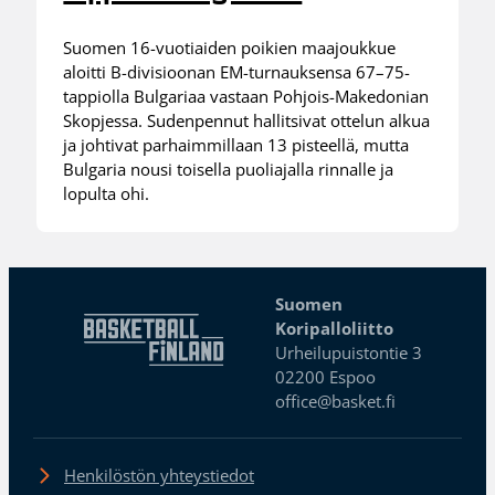
Suomen 16-vuotiaiden poikien maajoukkue
aloitti B-divisioonan EM-turnauksensa 67–75-
tappiolla Bulgariaa vastaan Pohjois-Makedonian
Skopjessa. Sudenpennut hallitsivat ottelun alkua
ja johtivat parhaimmillaan 13 pisteellä, mutta
Bulgaria nousi toisella puoliajalla rinnalle ja
lopulta ohi.
Suomen
Koripalloliitto
Urheilupuistontie 3
02200 Espoo
office@basket.fi
Henkilöstön yhteystiedot