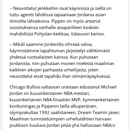
– Neuvottelut jenkkeihin ovat käynnissä ja siellä on
tuttu agentti lähdössä tapaamaan Jordania asian
tiimoilta lähiaikoina. Pippen on myös antanut
suosituksensa vanhalle aisaparilleen koskien
mahdollista Pohjolan-keikkaa, Valavuori kertoo.
– Mikäli saamme Jordanilta vihreää valoa,
käynnistämme tapahtuman järjestelyt välittömästi
yhdessä ruotsalaisten kanssa. Kun puhutaan
Jordanista, niin puhutaan monen mielestä maailman
kaikkien aikojen parhaasta urheilijasta, joten
neuvottelut eivät tapahdu ihan silmänräpäyksessä.
Chicago Bullsia valtaosan urastaan edustanut Michael
Jordan on kuusinkertainen NBA-mestari,
kuusinkertainen NBA-finaalien MVP, kymmenkertainen
korikuningas ja Pippenin lailla alkuperäisen,
olympiakultaa 1992 saalistaneen, Dream Teamin jäsen.
Maailman tunnistetuimpien urheilutähtien harvaan
joukkoon kuuluva Jordan pitää yhä hallussaan NBA:n