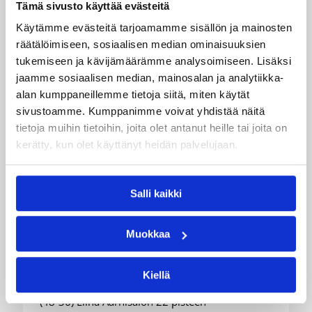
Tämä sivusto käyttää evästeitä
Käytämme evästeitä tarjoamamme sisällön ja mainosten
räätälöimiseen, sosiaalisen median ominaisuuksien
tukemiseen ja kävijämäärämme analysoimiseen. Lisäksi
jaamme sosiaalisen median, mainosalan ja analytiikka-
alan kumppaneillemme tietoja siitä, miten käytät
sivustoamme. Kumppanimme voivat yhdistää näitä
06.08.2026 21:44
Maaottelu
tietoja muihin tietoihin, joita olet antanut heille tai joita on
Susiladiesin puolustus rautaa
kerätty, kun olet käyttänyt heidän palvelujaan.
Tukholmassa –
harvinaislaatuinen voitto
Salli kaikki
Liettuasta
Muokkaa
Susiladies nappasi harvinaislaatuisen voiton
Liettuasta Tukholmassa pelatussa maaottelussa.
Kiellä
Susiladies voitti vakuuttavasti Liettuan 81-70
(48-36) Elina Aarnisalon 22 pisteen