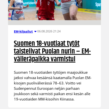
06.08.2026 21:24
EM-kilpailut
Suomen 18-vuotiaat tytöt
taistelivat Puolan nurin – EM-
välieräpaikka varmistui
Suomen 18-vuotiaiden tyttöjen maajoukkue
jatkoi vahvaa kesäänsä kaatamalla Puolan EM-
kisojen puolivälierässä 78–63. Voitto vei
Sudenpennut Euroopan neljän parhaan
joukkoon sekä varmisti paikan ensi kesän alle
19-vuotiaiden MM-kisoihin Kiinassa.