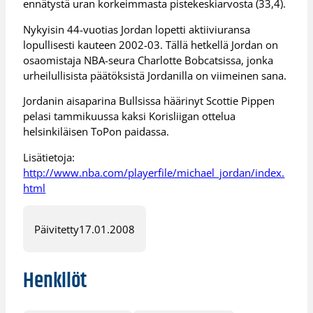
ennätystä uran korkeimmasta pistekeskiarvosta (33,4).
Nykyisin 44-vuotias Jordan lopetti aktiiviuransa
lopullisesti kauteen 2002-03. Tällä hetkellä Jordan on
osaomistaja NBA-seura Charlotte Bobcatsissa, jonka
urheilullisista päätöksistä Jordanilla on viimeinen sana.
Jordanin aisaparina Bullsissa häärinyt Scottie Pippen
pelasi tammikuussa kaksi Korisliigan ottelua
helsinkiläisen ToPon paidassa.
Lisätietoja:
http://www.nba.com/playerfile/michael_jordan/index.
html
Päivitetty
17.01.2008
Henkilöt