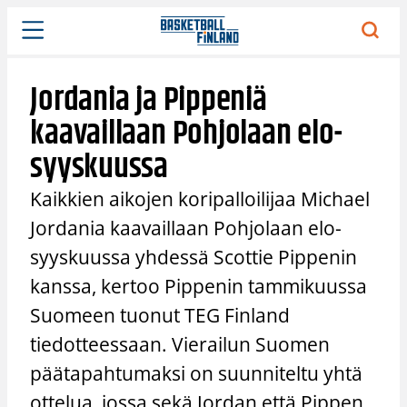
Siirry
sisältöön
Jordania ja Pippeniä
kaavaillaan Pohjolaan elo-
syyskuussa
Kaikkien aikojen koripalloilijaa Michael
Jordania kaavaillaan Pohjolaan elo-
syyskuussa yhdessä Scottie Pippenin
kanssa, kertoo Pippenin tammikuussa
Suomeen tuonut TEG Finland
tiedotteessaan. Vierailun Suomen
päätapahtumaksi on suunniteltu yhtä
ottelua, jossa sekä Jordan että Pippen