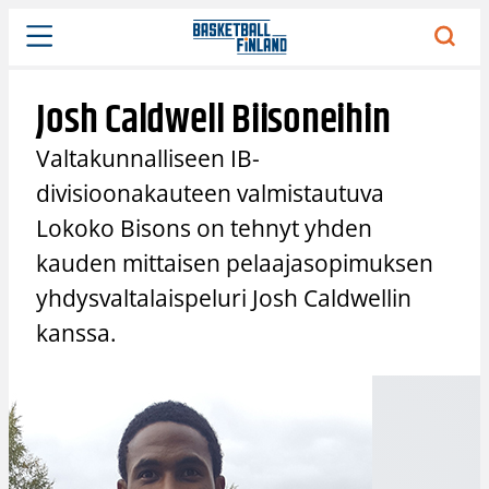
Siirry
sisältöön
Josh Caldwell Biisoneihin
Valtakunnalliseen IB-
divisioonakauteen valmistautuva
Lokoko Bisons on tehnyt yhden
kauden mittaisen pelaajasopimuksen
yhdysvaltalaispeluri Josh Caldwellin
kanssa.