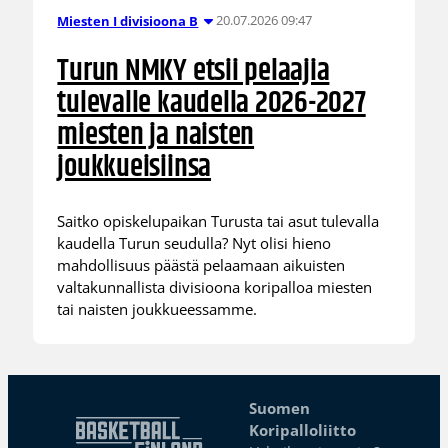
20.07.2026 09:47
Miesten I divisioona B
Turun NMKY etsii pelaajia
tulevalle kaudella 2026-2027
miesten ja naisten
joukkueisiinsa
Saitko opiskelupaikan Turusta tai asut tulevalla
kaudella Turun seudulla? Nyt olisi hieno
mahdollisuus päästä pelaamaan aikuisten
valtakunnallista divisioona koripalloa miesten
tai naisten joukkueessamme.
Suomen
Koripalloliitto