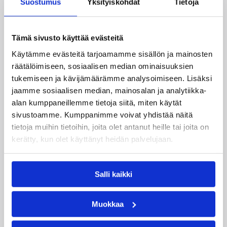
Suostumus
Yksityiskohdat
Tietoja
Miesten Divari A:ssa koko
joukko pelaajauutisia
Tämä sivusto käyttää evästeitä
Käytämme evästeitä tarjoamamme sisällön ja mainosten
Kokoonpanot miesten divisioonakaudelle 2026-
räätälöimiseen, sosiaalisen median ominaisuuksien
2027 ovat vahvistumassa hyvää vauhtia.
tukemiseen ja kävijämäärämme analysoimiseen. Lisäksi
Pelaajasopimuksistaan tulevalle kaudelle ovat
viime päivinä ilmoittaneet mm. Torpan Pojat,
jaamme sosiaalisen median, mainosalan ja analytiikka-
Äänekosken Huima, KaU Karkkila sekä Namika
alan kumppaneillemme tietoja siitä, miten käytät
Lappeenranta.
sivustoamme. Kumppanimme voivat yhdistää näitä
tietoja muihin tietoihin, joita olet antanut heille tai joita on
kerätty, kun olet käyttänyt heidän palvelujaan.
Salli kaikki
Muokkaa