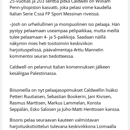
25-vuotias ja 203 senttiä pitkä Caldwell on William
Penn-yliopiston kasvatti, joka pelasi viime kaudella
Italian Serie C:ssä FP Sport Messinan riveissä.
–Josh on urheilullinen ja monipuolinen iso pelaaja. Hän
pystyy pelaamaan useampaa pelipaikkaa, mutta meillä
tulee pelaamaan 4- ja 5-paikkoja. Saadaan näillä
näkymin mies heti tositoimiin keskiviikon
harjoituspelissä, päävalmentaja Arttu Mannelin
kommentoi seuran tiedotteessa.
Caldwell on pelannut Italian komennuksen jälkeen
kesäliigaa Palestiinassa.
Biisoneilla on nyt pelaajasopimukset Caldwellin lisäksi
Petteri Ruutiaisen, Sebastian Bookerin, Jani Kivisen,
Rasmus Marttisen, Markus Lammelan, Konsta
Seppälän, Esko Salosen ja Juho-Matti Henttosen kanssa.
Bisons pelaa seuraavan kauteen valmistavan
harjoituskotiottelun tulevana keskiviikkona Loimaalla