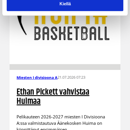
Kiellä
21.07.2026 07:23
Miesten I divisioona A
Ethan Pickett vahvistaa
Huimaa
Pelikauteen 2026-2027 miesten I Divisioona
A:ssa valmistautuva Äänekosken Huima on
kiinnittänyt ensimmäisen