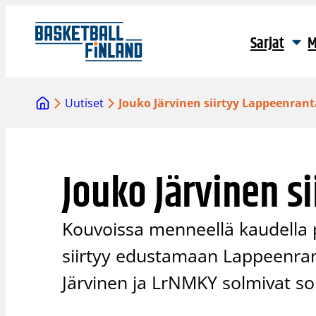
Siirry
sisältöön
Sarjat
M
Uutiset
Jouko Järvinen siirtyy Lappeenran
Jouko Järvinen s
Kouvoissa menneellä kaudella 
siirtyy edustamaan Lappeenran
Järvinen ja LrNMKY solmivat s