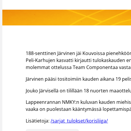
188-senttinen Järvinen jäi Kouvoissa pienehköön 
Peli-Karhujen kasvatti kirjautti tulokaskauden e
molemmat ottelussa Team Componentaa vastaa
Järvinen pääsi tositoimiin kauden aikana 19 pelis
Jouko Järvisellä on tilillään 18 nuorten maaottel
Lappeenrannan NMKY:n kuluvan kauden miehistö
vaaka on puolestaan kääntymässä lopettamispä
Lisätietoja:
/sarjat_tulokset/korisliiga/