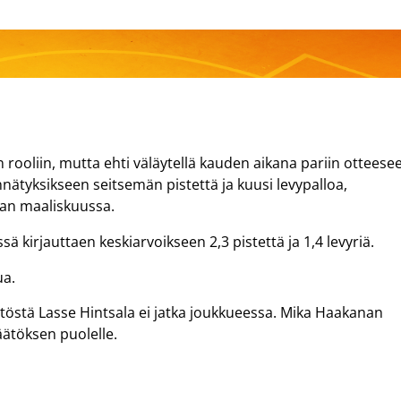
rooliin, mutta ehti väläytellä kauden aikana pariin otteese
nnätyksikseen seitsemän pistettä ja kuusi levypalloa,
n maaliskuussa.
sä kirjauttaen keskiarvoikseen 2,3 pistettä ja 1,4 levyriä.
ua.
stä Lasse Hintsala ei jatka joukkueessa. Mika Haakanan
ätöksen puolelle.