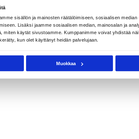
itä
mme sisällön ja mainosten räätälöimiseen, sosiaalisen median
iseen. Lisäksi jaamme sosiaalisen median, mainosalan ja analy
, miten käytät sivustoamme. Kumppanimme voivat yhdistää näitä t
n kerätty, kun olet käyttänyt heidän palvelujaan.
Muokkaa