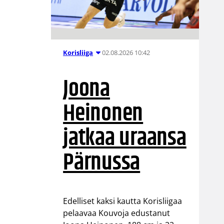
02.08.2026 10:42
Korisliiga
Joona
Heinonen
jatkaa uraansa
Pärnussa
Edelliset kaksi kautta Korisliigaa
pelaavaa Kouvoja edustanut