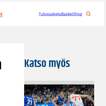
et
Tulospalvelu
BasketShop
n
Katso myös