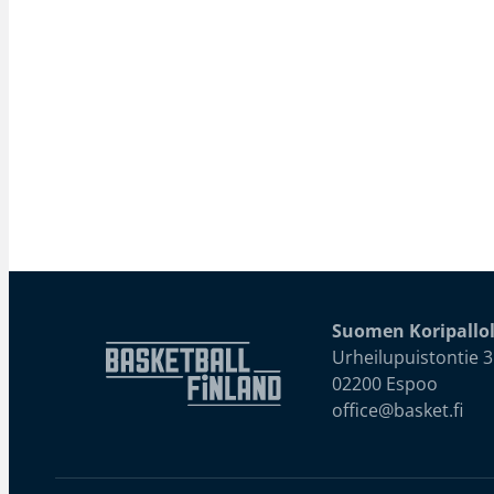
Suomen Koripallol
Urheilupuistontie 3
02200 Espoo
office@basket.fi