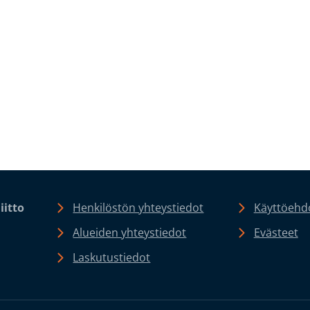
iitto
Henkilöstön yhteystiedot
Käyttöehdo
Alueiden yhteystiedot
Evästeet
Laskutustiedot