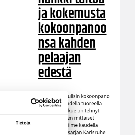
ja kokemusta
kokoonpanoo
nsa kahden
pelaajan
edestä
Helsinki Seagullsin kokoonpano
vahvistuu kahdella tuoreella
kasvolla. Joukkue on tehnyt
tulevan kauden mittaiset
Tietoja
sopimukset viime kaudella
Saksan ProA-sarjan Karlsruhe