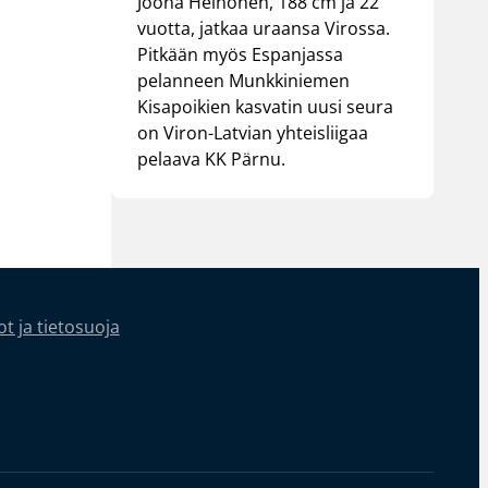
Joona Heinonen, 188 cm ja 22
vuotta, jatkaa uraansa Virossa.
Pitkään myös Espanjassa
pelanneen Munkkiniemen
Kisapoikien kasvatin uusi seura
on Viron-Latvian yhteisliigaa
pelaava KK Pärnu.
t ja tietosuoja