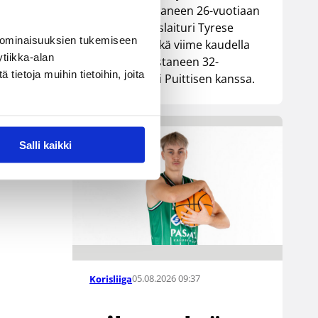
Lionsia edustaneen 26-vuotiaan
yhdysvaltalaislaituri Tyrese
 ominaisuuksien tukemiseen
Williamsin sekä viime kaudella
tiikka-alan
Kouvoja edustaneen 32-
ietoja muihin tietoihin, joita
vuotiaan Timi Puittisen kanssa.
Salli kaikki
05.08.2026 09:37
Korisliiga