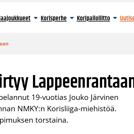
aajoukkueet
Korisperhe
Koripalloliitto
Uutis
taan
iirtyy Lappeenrantaa
pelannut 19-vuotias Jouko Järvinen
nan NMKY:n Korisliiga-miehistöä.
opimuksen torstaina.