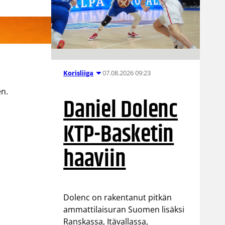
07.08.2026 09:23
Korisliiga
en.
Daniel Dolenc
KTP-Basketin
haaviin
Dolenc on rakentanut pitkän
ammattilaisuran Suomen lisäksi
Ranskassa, Itävallassa,