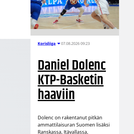
07.08.2026 09:23
Korisliiga
Daniel Dolenc
KTP-Basketin
haaviin
Dolenc on rakentanut pitkän
ammattilaisuran Suomen lisäksi
Ranskassa, Itävallassa,