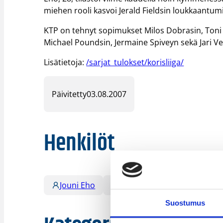
miehen rooli kasvoi Jerald Fieldsin loukkaantumi
KTP on tehnyt sopimukset Milos Dobrasin, Toni 
Michael Poundsin, Jermaine Spiveyn sekä Jari Ve
Lisätietoja:
/sarjat_tulokset/korisliiga/
Päivitetty
03.08.2007
Henkilöt
Jouni Eho
Ray Ailus
Suostumus