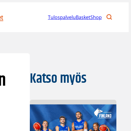
et
Tulospalvelu
BasketShop
n
Katso myös