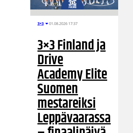
01.08.2026 17:37
3×3
3×3 Finland ja
Drive
Academy Elite
Suomen
mestareiksi
Leppävaarassa
– finaalipäivä