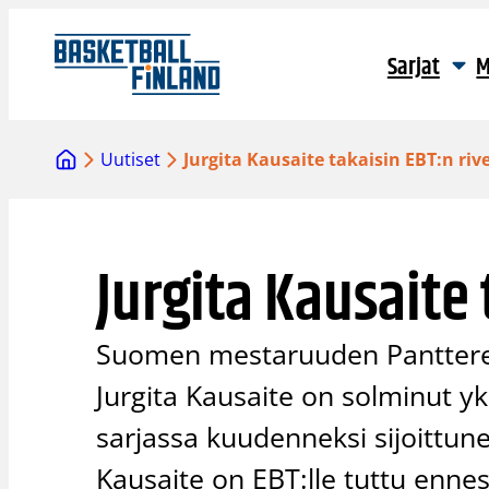
Siirry
sisältöön
Sarjat
M
Uutiset
Jurgita Kausaite takaisin EBT:n riv
Jurgita Kausaite 
Suomen mestaruuden Panttereid
Jurgita Kausaite on solminut y
sarjassa kuudenneksi sijoittu
Kausaite on EBT:lle tuttu ennes