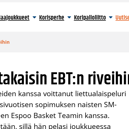
aajoukkueet
Korisperhe
Koripalloliitto
Uutis
eihin
takaisin EBT:n riveihi
en kanssa voittanut liettualaispeluri
ksivuotisen sopimuksen naisten SM-
neen Espoo Basket Teamin kanssa.
tään, sillä hän pelasi joukkueessa