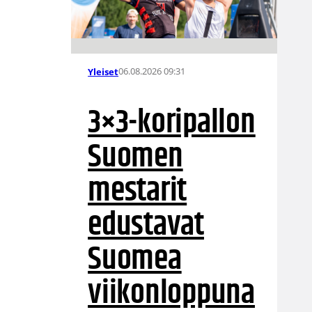
06.08.2026 09:31
Yleiset
3×3-koripallon
Suomen
mestarit
edustavat
Suomea
viikonloppuna