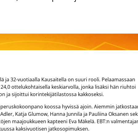
 ja 32-vuotiaalla Kausaitella on suuri rooli. Pelaamassaan
24,0 ottelukohtaisella keskiarvolla, jonka lisäksi hän riuhtoi
on ja sijoittui korintekijätilastossa kakkoseksi.
 peruskokoonpano koossa hyvissä ajoin. Aiemmin jatkostaa
 Adler, Katja Glumow, Hanna Junnila ja Pauliina Oksanen se
yttöjen maajoukkueen kapteeni Eva Mäkelä. EBT:n valmentaja
mikuussa kaksivuotisen jatkosopimuksen.