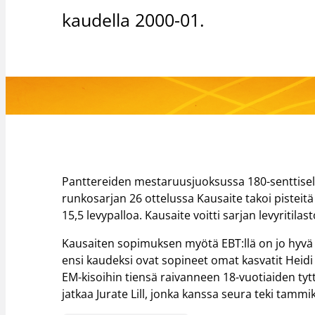
kaudella 2000-01.
Panttereiden mestaruusjuoksussa 180-senttisellä
runkosarjan 26 ottelussa Kausaite takoi pisteitä 
15,5 levypalloa. Kausaite voitti sarjan levyritilast
Kausaiten sopimuksen myötä EBT:llä on jo hyvä
ensi kaudeksi ovat sopineet omat kasvatit Heidi
EM-kisoihin tiensä raivanneen 18-vuotiaiden t
jatkaa Jurate Lill, jonka kanssa seura teki tam