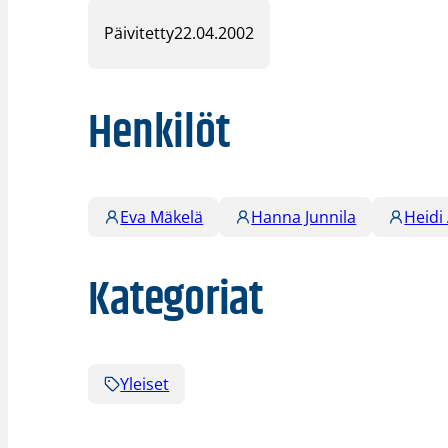
Päivitetty
22.04.2002
Henkilöt
Eva Mäkelä
Hanna Junnila
Heidi
Kategoriat
Yleiset