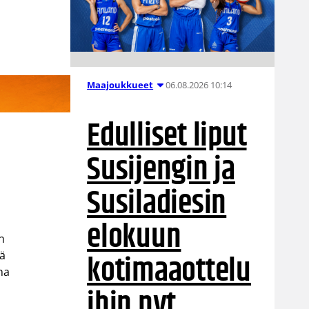
06.08.2026 10:14
Maajoukkueet
Edulliset liput
Susijengin ja
Susiladiesin
elokuun
n
kotimaaottelu
kä
na
ihin nyt