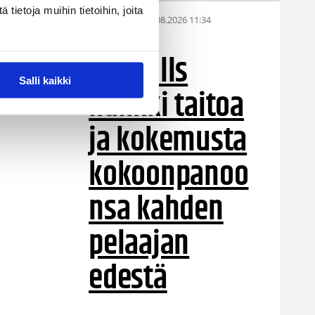
ietoja muihin tietoihin, joita
05.08.2026 11:34
Korisliiga
Seagulls
Salli kaikki
hankki taitoa
ja kokemusta
kokoonpanoo
nsa kahden
pelaajan
edestä