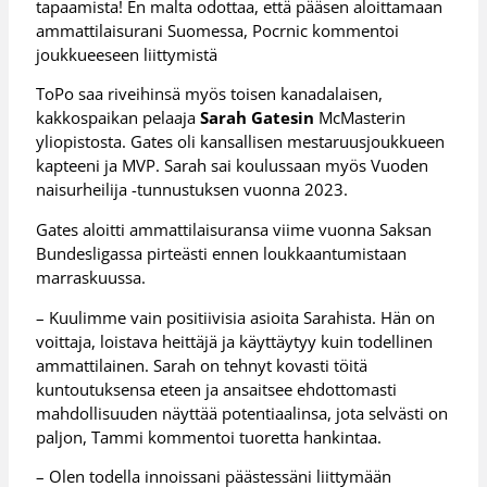
tapaamista! En malta odottaa, että pääsen aloittamaan
ammattilaisurani Suomessa, Pocrnic kommentoi
joukkueeseen liittymistä
ToPo saa riveihinsä myös toisen kanadalaisen,
kakkospaikan pelaaja
Sarah Gatesin
McMasterin
yliopistosta. Gates oli kansallisen mestaruusjoukkueen
kapteeni ja MVP. Sarah sai koulussaan myös Vuoden
naisurheilija -tunnustuksen vuonna 2023.
Gates aloitti ammattilaisuransa viime vuonna Saksan
Bundesligassa pirteästi ennen loukkaantumistaan
marraskuussa.
– Kuulimme vain positiivisia asioita Sarahista. Hän on
voittaja, loistava heittäjä ja käyttäytyy kuin todellinen
ammattilainen. Sarah on tehnyt kovasti töitä
kuntoutuksensa eteen ja ansaitsee ehdottomasti
mahdollisuuden näyttää potentiaalinsa, jota selvästi on
paljon, Tammi kommentoi tuoretta hankintaa.
– Olen todella innoissani päästessäni liittymään