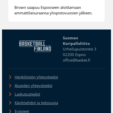
Brown saapuu Espooseen aloittamaan
ammattilaisuraansa yliopistovuosien jälkeen.
Suomen
Koripalloliitto
Urheilupuistontie 3
02200 Espoo
office@basket.fi
Henkilöstön yhteystiedot
Alueiden yhteystiedot
Laskutustiedot
Käyttöehdot ja tietosuoja
Evästeet