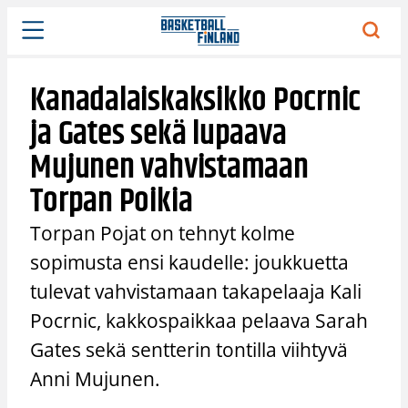
Siirry
sisältöön
Kanadalaiskaksikko Pocrnic
ja Gates sekä lupaava
Mujunen vahvistamaan
Torpan Poikia
Torpan Pojat on tehnyt kolme
sopimusta ensi kaudelle: joukkuetta
tulevat vahvistamaan takapelaaja Kali
Pocrnic, kakkospaikkaa pelaava Sarah
Gates sekä sentterin tontilla viihtyvä
Anni Mujunen.