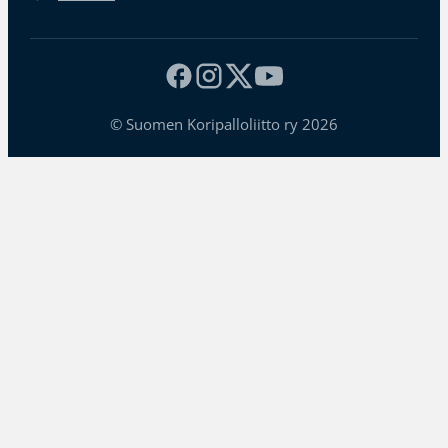
© Suomen Koripalloliitto ry 2026