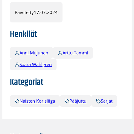
Päivitetty
17.07.2024
Henkilöt
Anni Mujunen
Arttu Tammi
Saara Wahlgren
Kategoriat
Naisten Korisliiga
Pääjuttu
Sarjat