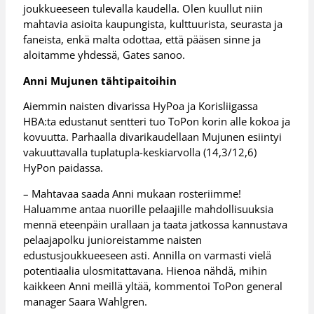
joukkueeseen tulevalla kaudella. Olen kuullut niin
mahtavia asioita kaupungista, kulttuurista, seurasta ja
faneista, enkä malta odottaa, että pääsen sinne ja
aloitamme yhdessä, Gates sanoo.
Anni Mujunen tähtipaitoihin
Aiemmin naisten divarissa HyPoa ja Korisliigassa
HBA:ta edustanut sentteri tuo ToPon korin alle kokoa ja
kovuutta. Parhaalla divarikaudellaan Mujunen esiintyi
vakuuttavalla tuplatupla-keskiarvolla (14,3/12,6)
HyPon paidassa.
– Mahtavaa saada Anni mukaan rosteriimme!
Haluamme antaa nuorille pelaajille mahdollisuuksia
mennä eteenpäin urallaan ja taata jatkossa kannustava
pelaajapolku junioreistamme naisten
edustusjoukkueeseen asti. Annilla on varmasti vielä
potentiaalia ulosmitattavana. Hienoa nähdä, mihin
kaikkeen Anni meillä yltää, kommentoi ToPon general
manager Saara Wahlgren.