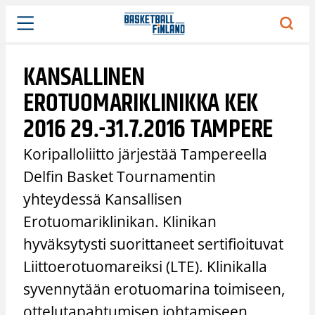
Siirry
sisältöön
KANSALLINEN
EROTUOMARIKLINIKKA KEK
2016 29.-31.7.2016 TAMPERE
Koripalloliitto järjestää Tampereella
Delfin Basket Tournamentin
yhteydessä Kansallisen
Erotuomariklinikan. Klinikan
hyväksytysti suorittaneet sertifioituvat
Liittoerotuomareiksi (LTE). Klinikalla
syvennytään erotuomarina toimiseen,
ottelutapahtumisen johtamiseen,