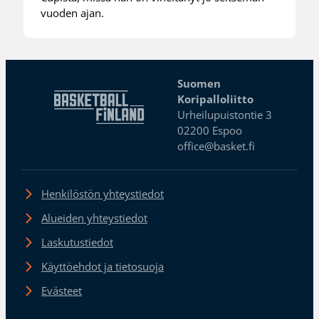
vuoden ajan.
Suomen
Koripalloliitto
Urheilupuistontie 3
02200 Espoo
office@basket.fi
Henkilöstön yhteystiedot
Alueiden yhteystiedot
Laskutustiedot
Käyttöehdot ja tietosuoja
Evästeet