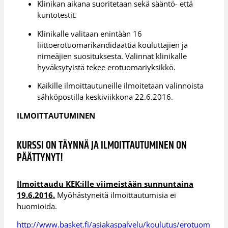
Klinikan aikana suoritetaan sekä sääntö- että
kuntotestit.
Klinikalle valitaan enintään 16
liittoerotuomarikandidaattia kouluttajien ja
nimeäjien suosituksesta. Valinnat klinikalle
hyväksytyistä tekee erotuomariyksikkö.
Kaikille ilmoittautuneille ilmoitetaan valinnoista
sähköpostilla keskiviikkona 22.6.2016.
ILMOITTAUTUMINEN
​KURSSI ON TÄYNNÄ JA ILMOITTAUTUMINEN ON
PÄÄTTYNYT!
Ilmoittaudu KEK:ille viimeistään sunnuntaina
19.6.2016.
Myöhästyneitä ilmoittautumisia ei
huomioida.
http://www.basket.fi/asiakaspalvelu/koulutus/erotuom