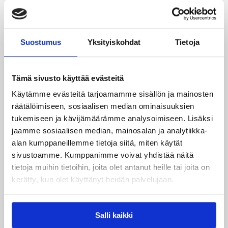
Suostumus
Yksityiskohdat
Tietoja
Tämä sivusto käyttää evästeitä
Käytämme evästeitä tarjoamamme sisällön ja mainosten
räätälöimiseen, sosiaalisen median ominaisuuksien
tukemiseen ja kävijämäärämme analysoimiseen. Lisäksi
04.08.2026 12:00
Koripalloliitto
jaamme sosiaalisen median, mainosalan ja analytiikka-
alan kumppaneillemme tietoja siitä, miten käytät
Miljoona koria! -haaste alkaa
sivustoamme. Kumppanimme voivat yhdistää näitä
17.8.
tietoja muihin tietoihin, joita olet antanut heille tai joita on
kerätty, kun olet käyttänyt heidän palvelujaan.
Haaste tarjoaa seuroille valmiin konseptin
innostaa mukaan uusia pelaajia ja syventää
Salli kaikki
yhteistyötä koulujen kanssa.