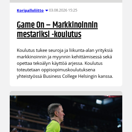
03.08.2026 15:25
Koripalloliitto
Game On – Markkinoinnin
mestariksi -koulutus
Koulutus tukee seuroja ja liikunta-alan yrityksiä
markkinoinnin ja myynnin kehittämisessä sekä
opettaa tekoälyn käyttöä arjessa. Koulutus
toteutetaan oppisopimuskoulutuksena
yhteistyössä Business College Helsingin kanssa.