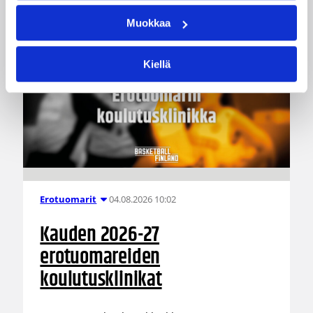
Muokkaa
Kiellä
04.08.2026 10:02
Erotuomarit
Kauden 2026-27
erotuomareiden
koulutusklinikat