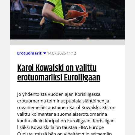
14.07.2026 11:12
Erotuomarit
Karol Kowalski on valittu
erotuomariksi Euroliigaan
Jo yhdentoista vuoden ajan Korisliigassa
erotuomarina toiminut puolalaislähtöinen ja
rovaniemeläistaustainen Karol Kowalski, 36, on
valittu kolmantena suomalaiserotuomarina
kautta aikain koripallon Euroliigaan. Korisliigan
lisäksi Kowalskilla on taustaa FIBA Europe
Cupista, missä hän on viheltänyt jo seitsemän