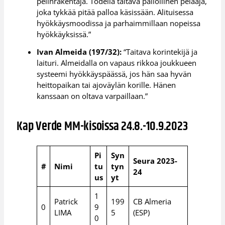
pelinrakentaja. Todella taitava pallollinen pelaaja,
joka tykkää pitää palloa käsissään. Alituisessa
hyökkäysmoodissa ja parhaimmillaan nopeissa
hyökkäyksissä.”
Ivan Almeida (197/32):
“Taitava korintekijä ja
laituri. Almeidalla on vapaus rikkoa joukkueen
systeemi hyökkäyspäässä, jos hän saa hyvän
heittopaikan tai ajoväylän korille. Hänen
kanssaan on oltava varpaillaan.”
Kap Verde MM-kisoissa 24.8.-10.9.2023
Pi
Syn
Seura 2023-
#
Nimi
tu
tyn
24
us
yt
1
Patrick
199
CB Almeria
0
9
LIMA
5
(ESP)
0