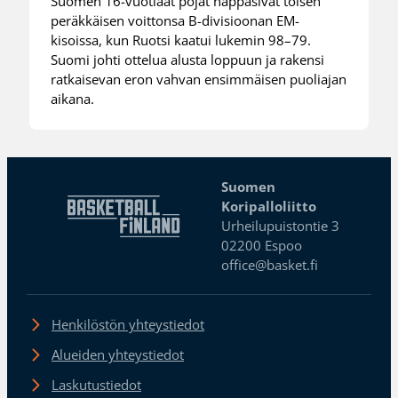
Suomen 16-vuotiaat pojat nappasivat toisen
peräkkäisen voittonsa B-divisioonan EM-
kisoissa, kun Ruotsi kaatui lukemin 98–79.
Suomi johti ottelua alusta loppuun ja rakensi
ratkaisevan eron vahvan ensimmäisen puoliajan
aikana.
Suomen
Koripalloliitto
Urheilupuistontie 3
02200 Espoo
office@basket.fi
Henkilöstön yhteystiedot
Alueiden yhteystiedot
Laskutustiedot