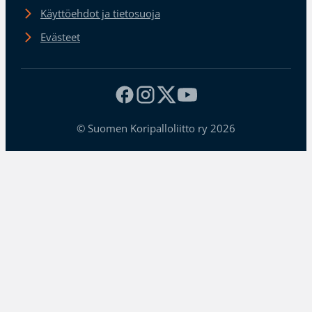
Käyttöehdot ja tietosuoja
Evästeet
© Suomen Koripalloliitto ry 2026