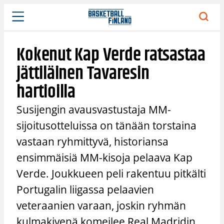
Siirry
sisältöön
Kokenut Kap Verde ratsastaa
jättiläinen Tavaresin
hartioilla
Susijengin avausvastustaja MM-
sijoitusotteluissa on tänään torstaina
vastaan ryhmittyvä, historiansa
ensimmäisiä MM-kisoja pelaava Kap
Verde. Joukkueen peli rakentuu pitkälti
Portugalin liigassa pelaavien
veteraanien varaan, joskin ryhmän
kulmakivenä komeilee Real Madridin