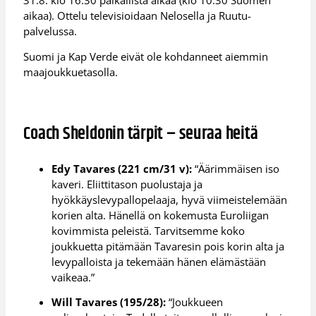
aikaa). Ottelu televisioidaan Nelosella ja Ruutu-
palvelussa.
Suomi ja Kap Verde eivät ole kohdanneet aiemmin
maajoukkuetasolla.
Coach Sheldonin tärpit – seuraa heitä
Edy Tavares (221 cm/31 v):
“Äärimmäisen iso
kaveri. Eliittitason puolustaja ja
hyökkäyslevypallopelaaja, hyvä viimeistelemään
korien alta. Hänellä on kokemusta Euroliigan
kovimmista peleistä. Tarvitsemme koko
joukkuetta pitämään Tavaresin pois korin alta ja
levypalloista ja tekemään hänen elämästään
vaikeaa.”
Will Tavares (195/28):
“Joukkueen