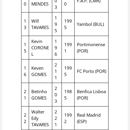
0
F.A.P. (CMR)
0
MENDES
0
3
1
1
Will
199
9
Yambol (BUL)
3
TAVARES
5
5
Kevin
1
1
199
Portimonense
CORONE
9
5
1
(POR)
L
6
2
1
Keven
199
1
FC Porto (POR)
6
GOMES
5
1
2
2
Betinho
198
Benfica Lisboa
0
1
GOMES
5
(POR)
3
Walter
2
2
199
Real Madrid
Edy
2
2
2
(ESP)
TAVARES
1