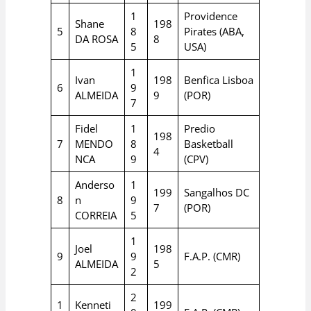
1
Providence
Shane
198
5
8
Pirates (ABA,
DA ROSA
8
5
USA)
1
Ivan
198
Benfica Lisboa
6
9
ALMEIDA
9
(POR)
7
Fidel
1
Predio
198
7
MENDO
8
Basketball
4
NCA
9
(CPV)
Anderso
1
199
Sangalhos DC
8
n
9
7
(POR)
CORREIA
5
1
Joel
198
9
9
F.A.P. (CMR)
ALMEIDA
5
2
2
1
Kenneti
199