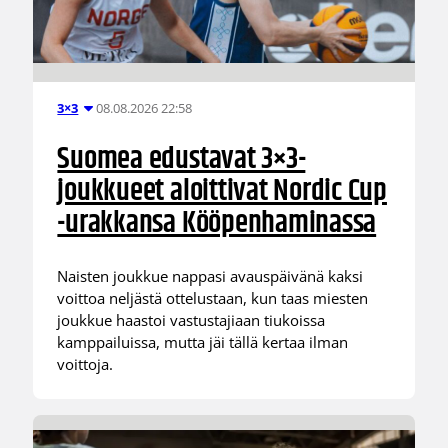
08.08.2026 22:58
3×3
Suomea edustavat 3×3-
joukkueet aloittivat Nordic Cup
-urakkansa Kööpenhaminassa
Naisten joukkue nappasi avauspäivänä kaksi
voittoa neljästä ottelustaan, kun taas miesten
joukkue haastoi vastustajiaan tiukoissa
kamppailuissa, mutta jäi tällä kertaa ilman
voittoja.