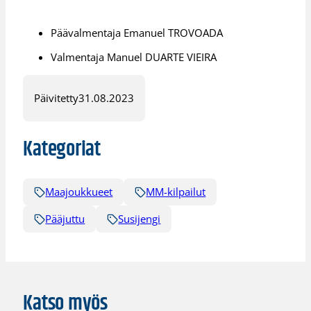
Päävalmentaja Emanuel TROVOADA
Valmentaja Manuel DUARTE VIEIRA
Päivitetty
31.08.2023
Kategoriat
Maajoukkueet
MM-kilpailut
Pääjuttu
Susijengi
Katso myös