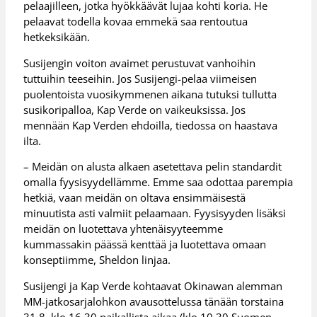
pelaajilleen, jotka hyökkäävät lujaa kohti koria. He
pelaavat todella kovaa emmekä saa rentoutua
hetkeksikään.
Susijengin voiton avaimet perustuvat vanhoihin
tuttuihin teeseihin. Jos Susijengi-pelaa viimeisen
puolentoista vuosikymmenen aikana tutuksi tullutta
susikoripalloa, Kap Verde on vaikeuksissa. Jos
mennään Kap Verden ehdoilla, tiedossa on haastava
ilta.
– Meidän on alusta alkaen asetettava pelin standardit
omalla fyysisyydellämme. Emme saa odottaa parempia
hetkiä, vaan meidän on oltava ensimmäisestä
minuutista asti valmiit pelaamaan. Fyysisyyden lisäksi
meidän on luotettava yhtenäisyyteemme
kummassakin päässä kenttää ja luotettava omaan
konseptiimme, Sheldon linjaa.
Susijengi ja Kap Verde kohtaavat Okinawan alemman
MM-jatkosarjalohkon avausottelussa tänään torstaina
31.8. klo 16.30 paikallista aikaa (klo 10.30 Suomen