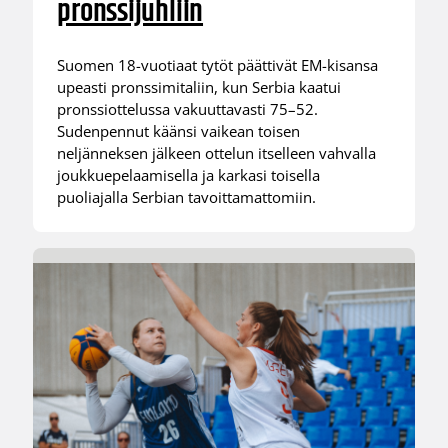
pronssijuhliin
Suomen 18-vuotiaat tytöt päättivät EM-kisansa
upeasti pronssimitaliin, kun Serbia kaatui
pronssiottelussa vakuuttavasti 75–52.
Sudenpennut käänsi vaikean toisen
neljänneksen jälkeen ottelun itselleen vahvalla
joukkuepelaamisella ja karkasi toisella
puoliajalla Serbian tavoittamattomiin.