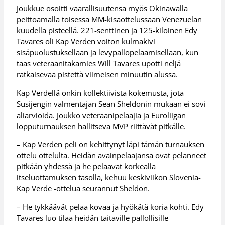
Joukkue osoitti vaarallisuutensa myös Okinawalla
peittoamalla toisessa MM-kisaottelussaan Venezuelan
kuudella pisteellä. 221-senttinen ja 125-kiloinen Edy
Tavares oli Kap Verden voiton kulmakivi
sisäpuolustuksellaan ja levypallopelaamisellaan, kun
taas veteraanitakamies Will Tavares upotti neljä
ratkaisevaa pistettä viimeisen minuutin alussa.
Kap Verdellä onkin kollektiivista kokemusta, jota
Susijengin valmentajan Sean Sheldonin mukaan ei sovi
aliarvioida. Joukko veteraanipelaajia ja Euroliigan
lopputurnauksen hallitseva MVP riittävät pitkälle.
– Kap Verden peli on kehittynyt läpi tämän turnauksen
ottelu ottelulta. Heidän avainpelaajansa ovat pelanneet
pitkään yhdessä ja he pelaavat korkealla
itseluottamuksen tasolla, kehuu keskiviikon Slovenia-
Kap Verde -ottelua seurannut Sheldon.
– He tykkäävät pelaa kovaa ja hyökätä koria kohti. Edy
Tavares luo tilaa heidän taitaville pallollisille