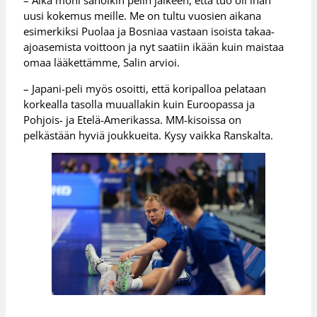
– Aika moni sanoikin pelin jälkeen, että tuo oli ihan
uusi kokemus meille. Me on tultu vuosien aikana
esimerkiksi Puolaa ja Bosniaa vastaan isoista takaa-
ajoasemista voittoon ja nyt saatiin ikään kuin maistaa
omaa lääkettämme, Salin arvioi.
– Japani-peli myös osoitti, että koripalloa pelataan
korkealla tasolla muuallakin kuin Euroopassa ja
Pohjois- ja Etelä-Amerikassa. MM-kisoissa on
pelkästään hyviä joukkueita. Kysy vaikka Ranskalta.