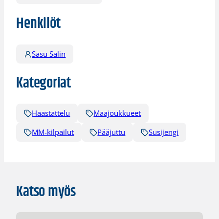
Henkilöt
Sasu Salin
Kategoriat
Haastattelu
Maajoukkueet
MM-kilpailut
Pääjuttu
Susijengi
Katso myös