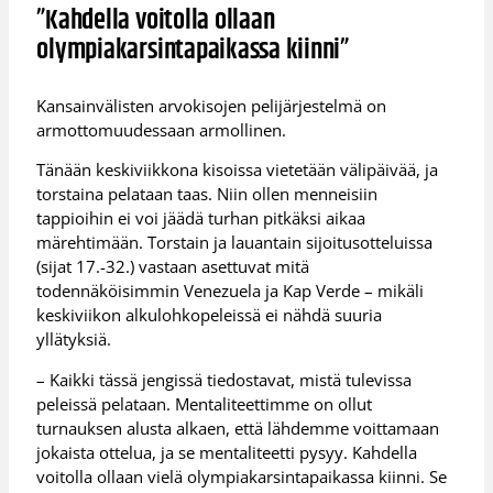
”Kahdella voitolla ollaan
olympiakarsintapaikassa kiinni”
Kansainvälisten arvokisojen pelijärjestelmä on
armottomuudessaan armollinen.
Tänään keskiviikkona kisoissa vietetään välipäivää, ja
torstaina pelataan taas. Niin ollen menneisiin
tappioihin ei voi jäädä turhan pitkäksi aikaa
märehtimään. Torstain ja lauantain sijoitusotteluissa
(sijat 17.-32.) vastaan asettuvat mitä
todennäköisimmin Venezuela ja Kap Verde – mikäli
keskiviikon alkulohkopeleissä ei nähdä suuria
yllätyksiä.
– Kaikki tässä jengissä tiedostavat, mistä tulevissa
peleissä pelataan. Mentaliteettimme on ollut
turnauksen alusta alkaen, että lähdemme voittamaan
jokaista ottelua, ja se mentaliteetti pysyy. Kahdella
voitolla ollaan vielä olympiakarsintapaikassa kiinni. Se