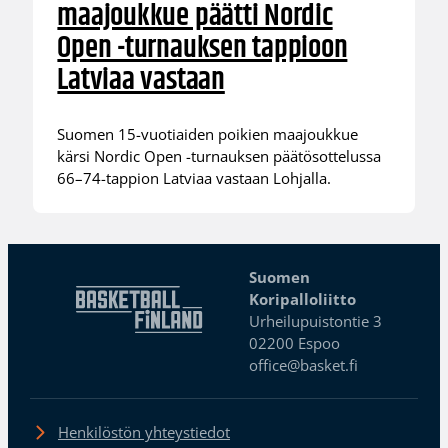
maajoukkue päätti Nordic
Open -turnauksen tappioon
Latviaa vastaan
Suomen 15-vuotiaiden poikien maajoukkue
kärsi Nordic Open -turnauksen päätösottelussa
66–74-tappion Latviaa vastaan Lohjalla.
Suomen
Koripalloliitto
Urheilupuistontie 3
02200 Espoo
office@basket.fi
Henkilöstön yhteystiedot