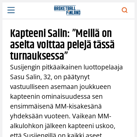
Siirry
sisältöön
Kapteeni Salin: ”Meillä on
aseita voittaa pelejä tässä
turnauksessa”
Susijengin pitkäaikainen luottopelaaja
Sasu Salin, 32, on päätynyt
vastuulliseen asemaan joukkueen
kapteenin ominaisuudessa sen
ensimmäisenä MM-kisakesänä
yhdeksään vuoteen. Vaikean MM-
alkulohkon jälkeen kapteeni uskoo,
että Susijengillä on kaikki aseet