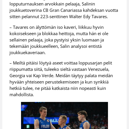
lopputurnauksen arvokkain pelaaja, Salinin
joukkuetoverina CB Gran Canariassa kahdeksan vuotta
sitten pelannut 223-senttinen Walter Edy Tavares.
– Tavares on älyttömän iso kaveri, liikkuu hyvin
kokoisekseen ja blokkaa heittoja, mutta hän ei ole
sellainen pelaaja, joka pystyisi yksin luomaan ja
tekemään joukkueelleen, Salin analysoi entistä
joukkuekaveriaan.
– Meiltä pitäisi löytyä aseet voittaa loppusarjan pelit
riippumatta siitä, tuleeko sieltä vastaan Venezuela,
Georgia vai Kap Verde. Meidän täytyy palata meidän
hyvään yhteiseen perustekemiseen ja kun synkkiä
hetkiä tulee, ne pitää katkaista niin nopeasti kuin
mahdollista.