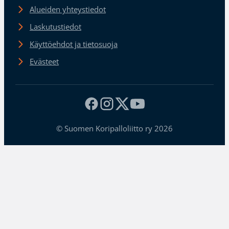
Alueiden yhteystiedot
Laskutustiedot
Käyttöehdot ja tietosuoja
Evästeet
© Suomen Koripalloliitto ry 2026