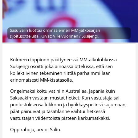
Sasu Salin luottaa omiinsa ennen MM-jatkosarjan
sijoitusotteluita. Kuvat: Ville Vuorinen / Susijengi.
Kolmeen tappioon päättyneessä MM-alkulohkossa
Susijengi osoitti joka ainoassa ottelussa, että sen
kollektiivinen tekeminen riittää parhaimmillaan
erinomaisesti MM-kisatasolla.
Ongelmaksi koituivat niin Australiaa, Japania kuin
Saksaakin vastaan mustat hetket. Kun vastustaja sai
puolustuksensa lukkoon ja hyökkäyspelinsä sujumaan,
päät painuivat ja tasatilanne vaihtui hetkessä
vastustajan viidentoista pisteen karkumatkaksi.
Oppirahoja, arvioi Salin.