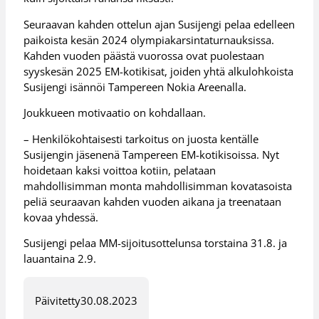
Seuraavan kahden ottelun ajan Susijengi pelaa edelleen
paikoista kesän 2024 olympiakarsintaturnauksissa.
Kahden vuoden päästä vuorossa ovat puolestaan
syyskesän 2025 EM-kotikisat, joiden yhtä alkulohkoista
Susijengi isännöi Tampereen Nokia Areenalla.
Joukkueen motivaatio on kohdallaan.
– Henkilökohtaisesti tarkoitus on juosta kentälle
Susijengin jäsenenä Tampereen EM-kotikisoissa. Nyt
hoidetaan kaksi voittoa kotiin, pelataan
mahdollisimman monta mahdollisimman kovatasoista
peliä seuraavan kahden vuoden aikana ja treenataan
kovaa yhdessä.
Susijengi pelaa MM-sijoitusottelunsa torstaina 31.8. ja
lauantaina 2.9.
Päivitetty
30.08.2023