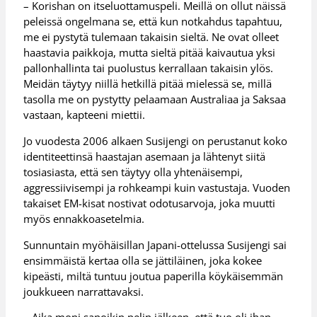
– Korishan on itseluottamuspeli. Meillä on ollut näissä
peleissä ongelmana se, että kun notkahdus tapahtuu,
me ei pystytä tulemaan takaisin sieltä. Ne ovat olleet
haastavia paikkoja, mutta sieltä pitää kaivautua yksi
pallonhallinta tai puolustus kerrallaan takaisin ylös.
Meidän täytyy niillä hetkillä pitää mielessä se, millä
tasolla me on pystytty pelaamaan Australiaa ja Saksaa
vastaan, kapteeni miettii.
Jo vuodesta 2006 alkaen Susijengi on perustanut koko
identiteettinsä haastajan asemaan ja lähtenyt siitä
tosiasiasta, että sen täytyy olla yhtenäisempi,
aggressiivisempi ja rohkeampi kuin vastustaja. Vuoden
takaiset EM-kisat nostivat odotusarvoja, joka muutti
myös ennakkoasetelmia.
Sunnuntain myöhäisillan Japani-ottelussa Susijengi sai
ensimmäistä kertaa olla se jättiläinen, joka kokee
kipeästi, miltä tuntuu joutua paperilla köykäisemmän
joukkueen narrattavaksi.