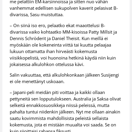
me pelattiin EM-karsinnoissa ja sitten nuo vähän
vanhemmat edellisen sukupolven kaverit pelasivat B-
divarissa, Sasu muistuttaa.
– On siinä iso ero, pelaatko ekat maaottelusi B-
divarissa vaiko kohtaatko MM-kisoissa Patty Millsit ja
Dennis Schröderit ja Daniel Theisit. Kun meillä ei
myöskään ole kokeneinta viittä tai kuutta pelaajaa
lukuun ottamatta ihan hirveästi kokemusta
viisikkopelistä, voi huonoina hetkinä käydä niin kuin
jokaisessa alkulohkon ottelussa kävi.
Salin vakuuttaa, että alkulohkonkaan jälkeen Susijengi
ei ole menettänyt uskoaan.
– Japani-peli meidän piti voittaa ja kaikki ollaan
pettyneitä sen lopputulokseen. Australia ja Saksa olivat
selkeitä ennakkosuosikkeja niissä peleissä, mutta
pahalta tuntui niidenkin jälkeen. Nyt me ollaan ainakin
saatu kovimmista mahdollisista peleistä sellaista
kokemusta, jota ei mistään muualta voi saada. Se on
kuin sijoittaisi rahansa fiksusti.