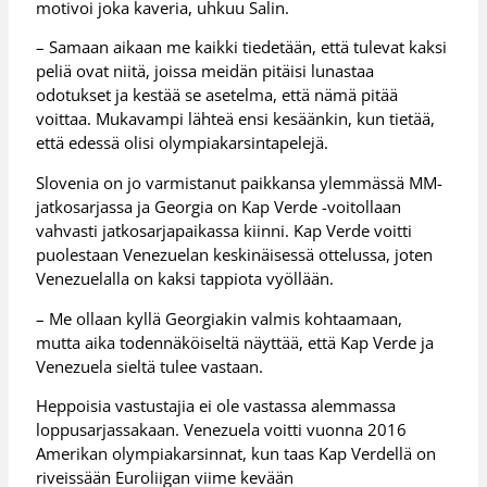
motivoi joka kaveria, uhkuu Salin.
– Samaan aikaan me kaikki tiedetään, että tulevat kaksi
peliä ovat niitä, joissa meidän pitäisi lunastaa
odotukset ja kestää se asetelma, että nämä pitää
voittaa. Mukavampi lähteä ensi kesäänkin, kun tietää,
että edessä olisi olympiakarsintapelejä.
Slovenia on jo varmistanut paikkansa ylemmässä MM-
jatkosarjassa ja Georgia on Kap Verde -voitollaan
vahvasti jatkosarjapaikassa kiinni. Kap Verde voitti
puolestaan Venezuelan keskinäisessä ottelussa, joten
Venezuelalla on kaksi tappiota vyöllään.
– Me ollaan kyllä Georgiakin valmis kohtaamaan,
mutta aika todennäköiseltä näyttää, että Kap Verde ja
Venezuela sieltä tulee vastaan.
Heppoisia vastustajia ei ole vastassa alemmassa
loppusarjassakaan. Venezuela voitti vuonna 2016
Amerikan olympiakarsinnat, kun taas Kap Verdellä on
riveissään Euroliigan viime kevään