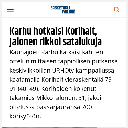
Siirry
sisältöön
Karhu hotkaisi Korihait,
Jalonen rikkoi satalukuja
Kauhajoen Karhu katkaisi kahden
ottelun mittaisen tappiollisen putkensa
keskiviikkoillan URHOtv-kamppailussa
kaatamalla Korihait vieraskentällä 79–
91 (40–49). Korihaiden kokenut
takamies Mikko Jalonen, 31, jakoi
ottelussa pääsarjauransa 700.
korisyötön.