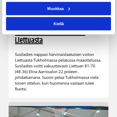
06.08.2026 21:44
Maaottelu
Muokkaa
Susiladiesin puolustus rautaa
Tukholmassa –
Kiellä
harvinaislaatuinen voitto
Liettuasta
Susiladies nappasi harvinaislaatuisen voiton
Liettuasta Tukholmassa pelatussa maaottelussa.
Susiladies voitti vakuuttavasti Liettuan 81-70
(48-36) Elina Aarnisalon 22 pisteen
johdattamana. Suomi pelaa Tukholmassa vielä
toisen ottelun, kun huomenna vastaan tulee
Ruotsi.