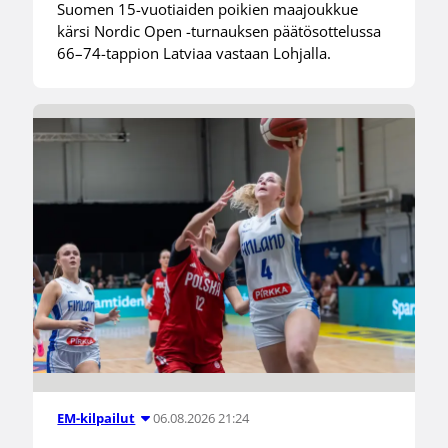
Suomen 15-vuotiaiden poikien maajoukkue
kärsi Nordic Open -turnauksen päätösottelussa
66–74-tappion Latviaa vastaan Lohjalla.
06.08.2026 21:24
EM-kilpailut