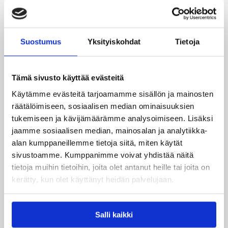
Suostumus
Yksityiskohdat
Tietoja
Katso myös
Tämä sivusto käyttää evästeitä
Käytämme evästeitä tarjoamamme sisällön ja mainosten
räätälöimiseen, sosiaalisen median ominaisuuksien
tukemiseen ja kävijämäärämme analysoimiseen. Lisäksi
jaamme sosiaalisen median, mainosalan ja analytiikka-
alan kumppaneillemme tietoja siitä, miten käytät
sivustoamme. Kumppanimme voivat yhdistää näitä
tietoja muihin tietoihin, joita olet antanut heille tai joita on
kerätty, kun olet käyttänyt heidän palvelujaan.
Salli kaikki