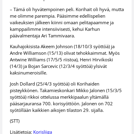
– Tämä oli hyvätempoinen peli. Korihait oli hyvä, mutta
me olimme parempia. Pääsimme edellispelien
vaikeuksien jälkeen kiinni omaan pelitapaamme ja
kamppailimme intensiivisesti, kehui Karhun
päävalmentaja Ari Tammivaara.
Kauhajokisista Akeem Johnson (18/10/3 syöttöä) ja
Andre Williamson (15/13) olivat tehokkaimmat. Myös
Antwine Williams (17/5/5 riistoa), Henri Hirvikoski
(14/3) ja Bojan Sarcevic (12/3/4 syöttöä) ylsivät
kaksinumeroisille.
Josh Dollard (25/4/3 syöttöä) oli Korihaiden
pisteykkönen. Takamieskonkari Mikko Jalonen (15/3/5
syöttöä) rikkoi ottelussa merkkipaalun yltämällä
pääsarjauransa 700. korisyöttöön. Jalonen on 702
syötöllään kaikkien aikojen tilaston 29. sijalla.
(STT)
Lisätietoja:
Korisliiga