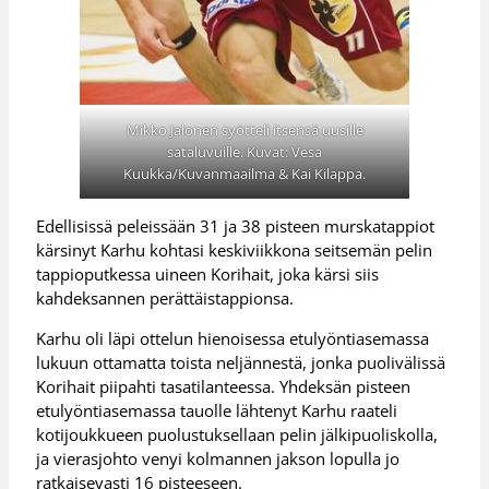
Mikko Jalonen syötteli itsensä uusille
sataluvuille. Kuvat: Vesa
Kuukka/Kuvanmaailma & Kai Kilappa.
Edellisissä peleissään 31 ja 38 pisteen murskatappiot
kärsinyt Karhu kohtasi keskiviikkona seitsemän pelin
tappioputkessa uineen Korihait, joka kärsi siis
kahdeksannen perättäistappionsa.
Karhu oli läpi ottelun hienoisessa etulyöntiasemassa
lukuun ottamatta toista neljännestä, jonka puolivälissä
Korihait piipahti tasatilanteessa. Yhdeksän pisteen
etulyöntiasemassa tauolle lähtenyt Karhu raateli
kotijoukkueen puolustuksellaan pelin jälkipuoliskolla,
ja vierasjohto venyi kolmannen jakson lopulla jo
ratkaisevasti 16 pisteeseen.