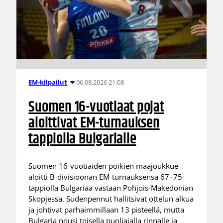
06.08.2026 21:08
EM-kilpailut
Suomen 16-vuotiaat pojat
aloittivat EM-turnauksen
tappiolla Bulgarialle
Suomen 16-vuotiaiden poikien maajoukkue
aloitti B-divisioonan EM-turnauksensa 67–75-
tappiolla Bulgariaa vastaan Pohjois-Makedonian
Skopjessa. Sudenpennut hallitsivat ottelun alkua
ja johtivat parhaimmillaan 13 pisteellä, mutta
Bulgaria nousi toisella puoliajalla rinnalle ja