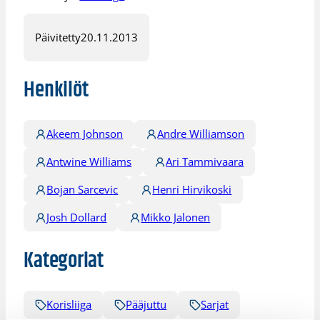
Päivitetty
20.11.2013
Henkilöt
Akeem Johnson
Andre Williamson
Antwine Williams
Ari Tammivaara
Bojan Sarcevic
Henri Hirvikoski
Josh Dollard
Mikko Jalonen
Kategoriat
Korisliiga
Pääjuttu
Sarjat