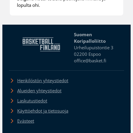
lopulta ohi.
Suomen
Koripalloliitto
Urheilupuistontie 3
02200 Espoo
office@basket.fi
Henkilöstön yhteystiedot
Alueiden yhteystiedot
Laskutustiedot
Käyttöehdot ja tietosuoja
Evästeet