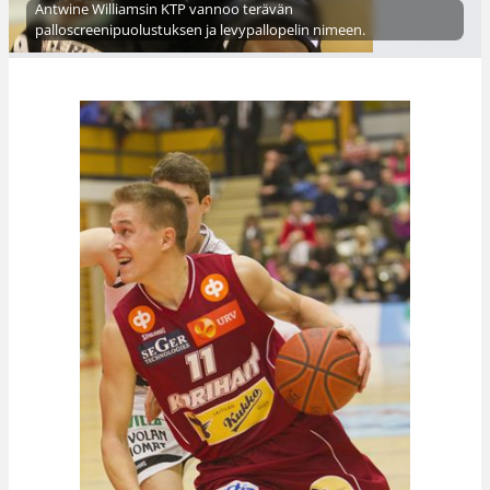
Antwine Williamsin KTP vannoo terävän
palloscreenipuolustuksen ja levypallopelin nimeen.