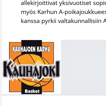
allekirjoittivat yksivuotiset s
myös Karhun A-poikajoukkuees
kanssa pyrkii valtakunnallisiin 