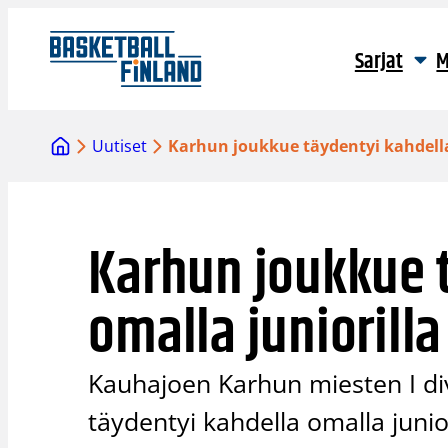
Siirry
sisältöön
Sarjat
M
Uutiset
Karhun joukkue täydentyi kahdella
Karhun joukkue 
omalla juniorilla
Kauhajoen Karhun miesten I di
täydentyi kahdella omalla junio