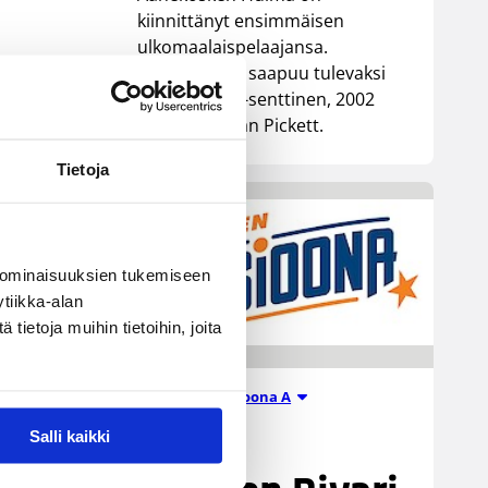
kiinnittänyt ensimmäisen
ulkomaalaispelaajansa.
Äänekoskelle saapuu tulevaksi
kaudeksi 196-senttinen, 2002
syntynyt Ethan Pickett.
Tietoja
 ominaisuuksien tukemiseen
tiikka-alan
ietoja muihin tietoihin, joita
Miesten I divisioona A
21.07.2026 07:12
Salli kaikki