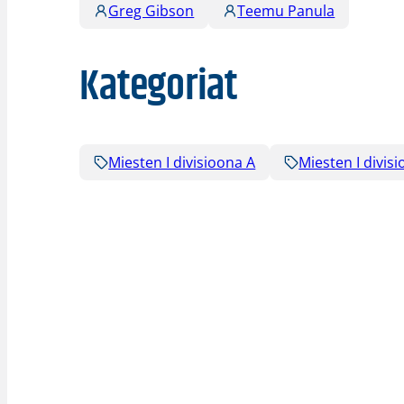
Greg Gibson
Teemu Panula
Kategoriat
Miesten I divisioona A
Miesten I divis