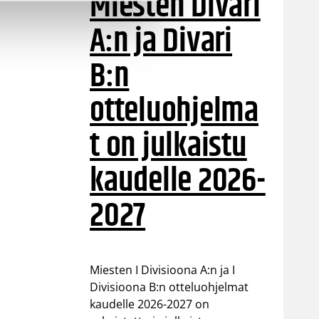
Miesten Divari
A:n ja Divari
B:n
otteluohjelma
t on julkaistu
kaudelle 2026-
2027
Miesten I Divisioona A:n ja I
Divisioona B:n otteluohjelmat
kaudelle 2026-2027 on