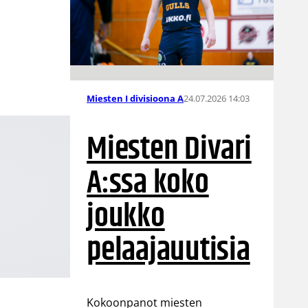
24.07.2026 14:03
Miesten I divisioona A
Miesten Divari
A:ssa koko
joukko
pelaajauutisia
Kokoonpanot miesten