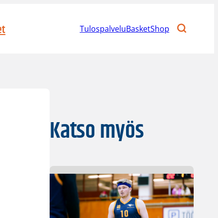
et
Tulospalvelu
BasketShop
Katso myös