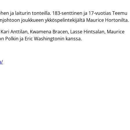
hen ja laiturin tonteilla. 183-senttinen ja 17-vuotias Teemu
njohtoon joukkueen ykköspelintekijältä Maurice Hortonilta.
ari Anttilan, Kwamena Bracen, Lasse Hintsalan, Maurice
n Polkin ja Eric Washingtonin kanssa.
a/