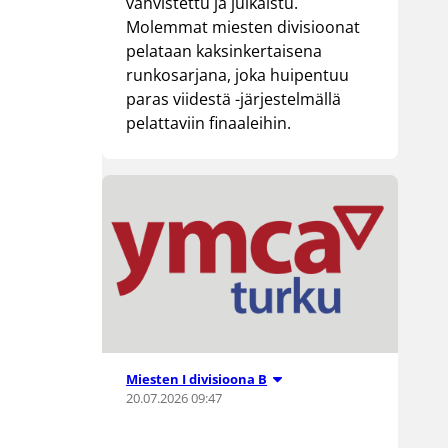
vahvistettu ja julkaistu.
Molemmat miesten divisioonat
pelataan kaksinkertaisena
runkosarjana, joka huipentuu
paras viidestä -järjestelmällä
pelattaviin finaaleihin.
Miesten I divisioona B
20.07.2026 09:47