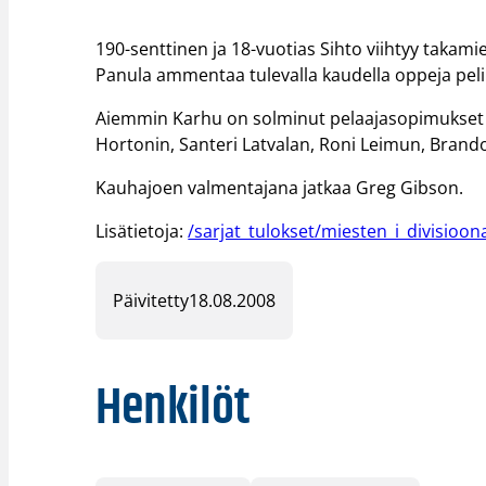
190-senttinen ja 18-vuotias Sihto viihtyy takamie
Panula ammentaa tulevalla kaudella oppeja peli
Aiemmin Karhu on solminut pelaajasopimukset K
Hortonin, Santeri Latvalan, Roni Leimun, Brando
Kauhajoen valmentajana jatkaa Greg Gibson.
Lisätietoja:
/sarjat_tulokset/miesten_i_divisioon
Päivitetty
18.08.2008
Henkilöt