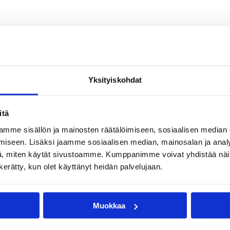
Yksityiskohdat
itä
mme sisällön ja mainosten räätälöimiseen, sosiaalisen median
iseen. Lisäksi jaamme sosiaalisen median, mainosalan ja analy
, miten käytät sivustoamme. Kumppanimme voivat yhdistää näitä t
n kerätty, kun olet käyttänyt heidän palvelujaan.
Muokkaa