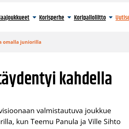
aajoukkueet
Korisperhe
Koripalloliitto
Uutis
 omalla juniorilla
täydentyi kahdella
visioonaan valmistautuva joukkue
rilla, kun Teemu Panula ja Ville Sihto