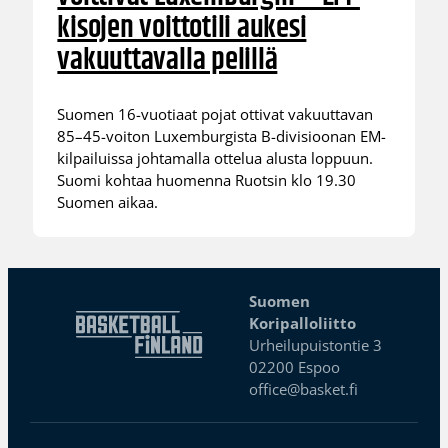
kisojen voittotili aukesi
vakuuttavalla pelillä
Suomen 16-vuotiaat pojat ottivat vakuuttavan
85–45-voiton Luxemburgista B-divisioonan EM-
kilpailuissa johtamalla ottelua alusta loppuun.
Suomi kohtaa huomenna Ruotsin klo 19.30
Suomen aikaa.
Suomen
Koripalloliitto
Urheilupuistontie 3
02200 Espoo
office@basket.fi