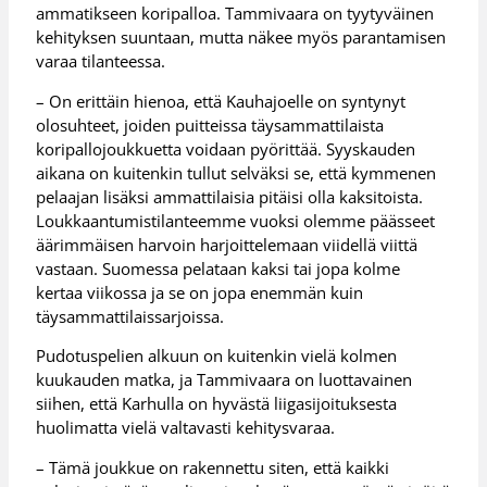
ammatikseen koripalloa. Tammivaara on tyytyväinen
kehityksen suuntaan, mutta näkee myös parantamisen
varaa tilanteessa.
– On erittäin hienoa, että Kauhajoelle on syntynyt
olosuhteet, joiden puitteissa täysammattilaista
koripallojoukkuetta voidaan pyörittää. Syyskauden
aikana on kuitenkin tullut selväksi se, että kymmenen
pelaajan lisäksi ammattilaisia pitäisi olla kaksitoista.
Loukkaantumistilanteemme vuoksi olemme päässeet
äärimmäisen harvoin harjoittelemaan viidellä viittä
vastaan. Suomessa pelataan kaksi tai jopa kolme
kertaa viikossa ja se on jopa enemmän kuin
täysammattilaissarjoissa.
Pudotuspelien alkuun on kuitenkin vielä kolmen
kuukauden matka, ja Tammivaara on luottavainen
siihen, että Karhulla on hyvästä liigasijoituksesta
huolimatta vielä valtavasti kehitysvaraa.
– Tämä joukkue on rakennettu siten, että kaikki