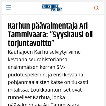
Siirry
sisältöön
Karhun päävalmentaja Ari
Tammivaara: ”Syyskausi oli
torjuntavoitto”
Kauhajoen Karhu selviytyi viime
keväänä seurahistoriansa
ensimmäisen kerran SM-
pudotuspeleihin, ja ensi keväänä
pohjanmaalaisten katse on tiukasti
mitalissa. Loukkaantumiset ovat
runnelleet Karhua, jonka
päävalmentaja Ari Tammivaara