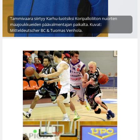
Tammivaara siirtyy Karhu-luotsiksi Koripalloliiton nuorten
maajoukkueiden päävalmentajan paikalta. Kuvat:
Mitteldeutscher BC & Tuomas Venhola.