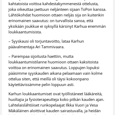
kahtatoista voittoa kahdestakymmenestä ottelusta,
joka oikeuttaa jaettuun neljänteen sijaan ToPon kanssa.
Lähtökohdat huomioon ottaen neljäs sija on kuitenkin
erinomainen saavutus: on turvallista sanoa, että
yksikään joukkue ei syksyllä kärsinyt Karhua enemmän
loukkaantumisista.
– Syyskausi oli torjuntavoitto, lataa Karhun
päävalmentaja Ari Tammivaara.
– Parempaa sijoitusta haettiin, mutta
loukkaantumistilanne huomioon ottaen kaksitoista
voittoa on erinomainen saavutus. Loppujen lopuksi
pääsimme syyskauden aikana pelaamaan vain kolme
ottelua siten, että meillä oli täysi kokoonpano
käytettävissämme pelin loppuun asti.
Karhun loukkaantumiset ovat työllistäneet lääkäreitä,
huoltajia ja fysioterapeutteja koko pitkän kauden ajan.
Lahtelaislähtöiset runkopelaajat Ilkka Vuori ja Vesa
Mäkäläinen aloittivat kauden sairastuvalla, ja heidän