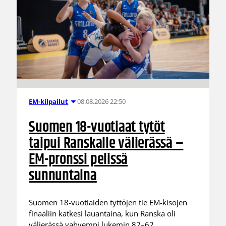
08.08.2026 22:50
EM-kilpailut
Suomen 18-vuotiaat tytöt
taipui Ranskalle välierässä –
EM-pronssi pelissä
sunnuntaina
Suomen 18-vuotiaiden tyttöjen tie EM-kisojen
finaaliin katkesi lauantaina, kun Ranska oli
välierässä vahvempi lukemin 82–62.