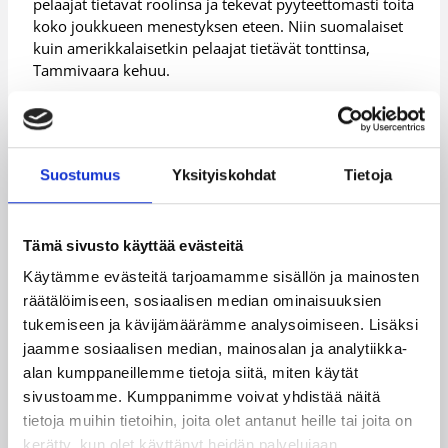
pelaajat tietävät roolinsa ja tekevät pyyteettömästi töitä
koko joukkueen menestyksen eteen. Niin suomalaiset
kuin amerikkalaisetkin pelaajat tietävät tonttinsa,
Tammivaara kehuu.
– Ammattilaisuuden parhaita puolia on se, että
jokainen pelaaja pystyy kehittymään näissä
olosuhteissa. Esimerkiksi Henri Hirvikoski, Aleksi
Huuskonen ja Jussi Eskola ovat kehittyneet
Suostumus
Yksityiskohdat
Tietoja
harppauksin mukauduttuaan joukkueen
pelijärjestelmään.
Tämä sivusto käyttää evästeitä
Talvikuukausien Tammivaara toivoo tuovan mukanaan
terveyttä. Joukkue on nyt Skamoa lukuun ottamatta
Käytämme evästeitä tarjoamamme sisällön ja mainosten
täysilukuinen, eivätkä muut liigajoukkueet ole vielä
räätälöimiseen, sosiaalisen median ominaisuuksien
nähneet lähellekään parhaassa kunnossaan olevaa
tukemiseen ja kävijämäärämme analysoimiseen. Lisäksi
Karhua.
jaamme sosiaalisen median, mainosalan ja analytiikka-
alan kumppaneillemme tietoja siitä, miten käytät
– Mitä enemmän pääsemme harjoittelemaan täydellä
sivustoamme. Kumppanimme voivat yhdistää näitä
kokoonpanolla, sitä paremmassa kunnossa olemme
keväällä. Meillä on Suomen parhaat
tietoja muihin tietoihin, joita olet antanut heille tai joita on
harjoitteluolosuhteet, ja harjoittelun kannalta kaikki
kerätty, kun olet käyttänyt heidän palvelujaan.