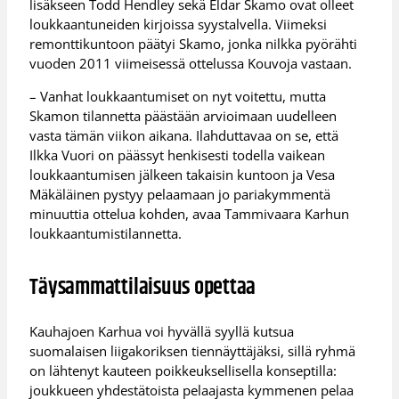
lisäkseen Todd Hendley sekä Eldar Skamo ovat olleet
loukkaantuneiden kirjoissa syystalvella. Viimeksi
remonttikuntoon päätyi Skamo, jonka nilkka pyörähti
vuoden 2011 viimeisessä ottelussa Kouvoja vastaan.
– Vanhat loukkaantumiset on nyt voitettu, mutta
Skamon tilannetta päästään arvioimaan uudelleen
vasta tämän viikon aikana. Ilahduttavaa on se, että
Ilkka Vuori on päässyt henkisesti todella vaikean
loukkaantumisen jälkeen takaisin kuntoon ja Vesa
Mäkäläinen pystyy pelaamaan jo pariakymmentä
minuuttia ottelua kohden, avaa Tammivaara Karhun
loukkaantumistilannetta.
Täysammattilaisuus opettaa
Kauhajoen Karhua voi hyvällä syyllä kutsua
suomalaisen liigakoriksen tiennäyttäjäksi, sillä ryhmä
on lähtenyt kauteen poikkeuksellisella konseptilla:
joukkueen yhdestätoista pelaajasta kymmenen pelaa