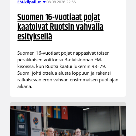
08.08.2026 22:56
EM-kilpailut
Suomen 16-vuotiaat pojat
kaatoivat Ruotsin vahvalla
esityksellä
Suomen 16-vuotiaat pojat nappasivat toisen
peräkkäisen voittonsa B-divisioonan EM-
kisoissa, kun Ruotsi kaatui lukemin 98–79.
Suomi johti ottelua alusta loppuun ja rakensi
ratkaisevan eron vahvan ensimmäisen puoliajan
aikana.