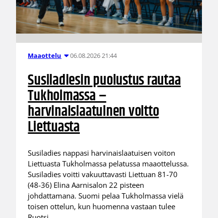
06.08.2026 21:44
Maaottelu
Susiladiesin puolustus rautaa
Tukholmassa –
harvinaislaatuinen voitto
Liettuasta
Susiladies nappasi harvinaislaatuisen voiton
Liettuasta Tukholmassa pelatussa maaottelussa.
Susiladies voitti vakuuttavasti Liettuan 81-70
(48-36) Elina Aarnisalon 22 pisteen
johdattamana. Suomi pelaa Tukholmassa vielä
toisen ottelun, kun huomenna vastaan tulee
Ruotsi.