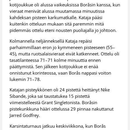
kotijoukkue oli alussa vaikeuksissa Boråsin kanssa, kun
vieraat menivät alussa muutamassa minuutissa
kahdeksan pisteen karkumatkalle. Kataja pääsi
kuitenkin otteluun mukaan sitä paremmin mitä
pidemmäs ottelu eteni nousten puoliajalla jo johtoon.
Kolmannella neljänneksellä Kataja repäisi
parhaimmillaan eron jo kymmeneen pisteeseen (55–
45), mutta ruotsalaisvieraat eivät katkenneet. Ottelu oli
tasatilanteessa 71–71 kolme minuuttia ennen
päättymistä. Sen jälkeen kotijoukkue ei enää
onnistunut korinteossa, vaan Borås nappasi voiton
lukemin 71–78.
Katajan pisteykkönen oli 24 pistettä heittänyt Nike
Sibande, joka sai taustatukea 15 pistettä
viimeistelleestä Grant Singletonista. Boråsin
pistekunkkuna hääri ottelussa 29 pinnaa nakuttanut
Jarred Godfrey.
Karsintaturnaus jatkuu keskiviikkona, kun Borås