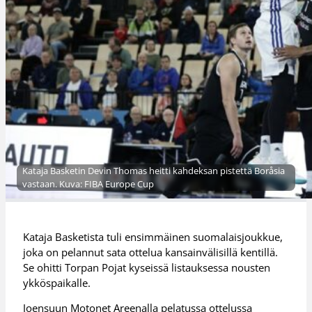
Kataja Basketin Devin Thomas heitti kahdeksan pistettä Boråsia
vastaan. Kuva: FIBA Europe Cup
Kataja Basketista tuli ensimmäinen suomalaisjoukkue,
joka on pelannut sata ottelua kansainvälisillä kentillä.
Se ohitti Torpan Pojat kyseissä listauksessa nousten
ykköspaikalle.
Joensuun Motonet Areenalla pelatussa ottelussa