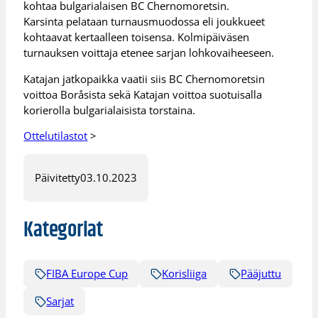
kohtaa bulgarialaisen BC Chernomoretsin.
Karsinta pelataan turnausmuodossa eli joukkueet
kohtaavat kertaalleen toisensa. Kolmipäiväsen
turnauksen voittaja etenee sarjan lohkovaiheeseen.
Katajan jatkopaikka vaatii siis BC Chernomoretsin
voittoa Boråsista sekä Katajan voittoa suotuisalla
korierolla bulgarialaisista torstaina.
Ottelutilastot
>
Päivitetty
03.10.2023
Kategoriat
FIBA Europe Cup
Korisliiga
Pääjuttu
Sarjat