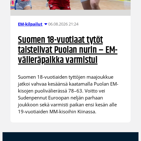
06.08.2026 21:24
EM-kilpailut
Suomen 18-vuotiaat tytöt
taistelivat Puolan nurin – EM-
välieräpaikka varmistui
Suomen 18-vuotiaiden tyttöjen maajoukkue
jatkoi vahvaa kesäänsä kaatamalla Puolan EM-
kisojen puolivälierässä 78–63. Voitto vei
Sudenpennut Euroopan neljän parhaan
joukkoon sekä varmisti paikan ensi kesän alle
19-vuotiaiden MM-kisoihin Kiinassa.