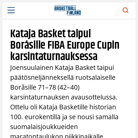
Siirry
sisältöön
Kataja Basket taipui
Boråsille FIBA Europe Cupin
karsintaturnauksessa
Joensuulainen Kataja Basket taipui
päätösneljänneksellä ruotsalaiselle
Boråsille 71–78 (42–40)
karsintaturnauksen avausottelussa.
Ottelu oli Kataja Basketille historian
100. eurokentillä ja se nousi samalla
suomalaisjoukkueiden
maratontaulukon piikkipaikalle