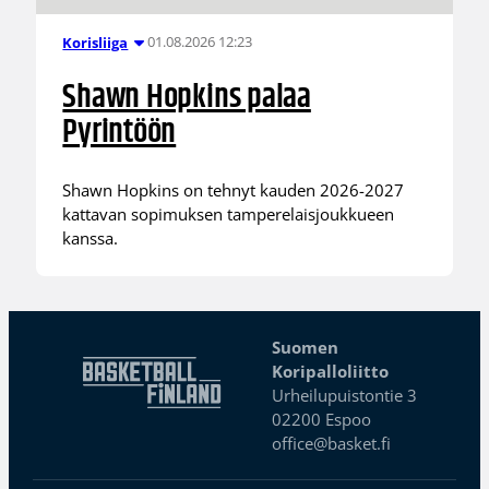
01.08.2026 12:23
Korisliiga
Shawn Hopkins palaa
Pyrintöön
Shawn Hopkins on tehnyt kauden 2026-2027
kattavan sopimuksen tamperelaisjoukkueen
kanssa.
Suomen
Koripalloliitto
Urheilupuistontie 3
02200 Espoo
office@basket.fi