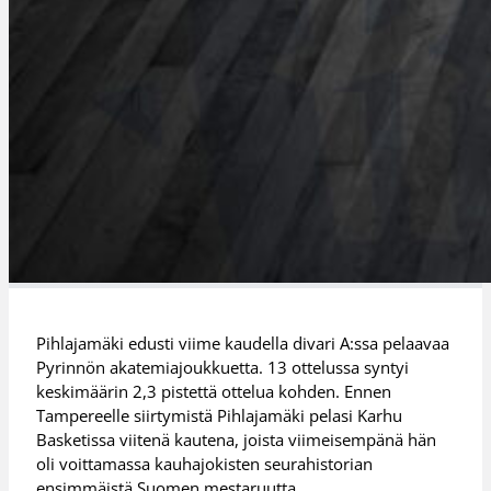
Pihlajamäki edusti viime kaudella divari A:ssa pelaavaa
Pyrinnön akatemiajoukkuetta. 13 ottelussa syntyi
keskimäärin 2,3 pistettä ottelua kohden. Ennen
Tampereelle siirtymistä Pihlajamäki pelasi Karhu
Basketissa viitenä kautena, joista viimeisempänä hän
oli voittamassa kauhajokisten seurahistorian
ensimmäistä Suomen mestaruutta.