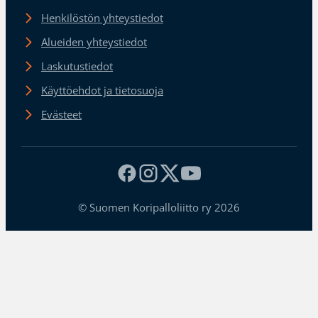
Henkilöstön yhteystiedot
Alueiden yhteystiedot
Laskutustiedot
Käyttöehdot ja tietosuoja
Evästeet
© Suomen Koripalloliitto ry 2026