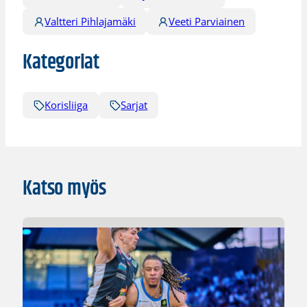
Valtteri Pihlajamäki
Veeti Parviainen
Kategoriat
Korisliiga
Sarjat
Katso myös