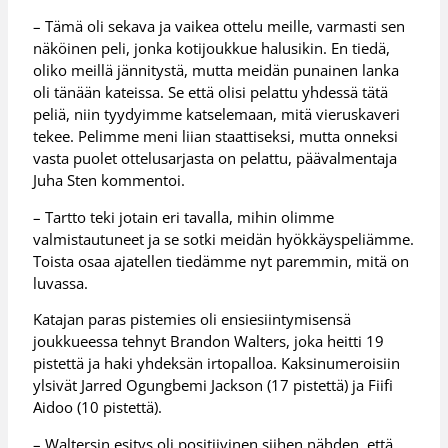
– Tämä oli sekava ja vaikea ottelu meille, varmasti sen
näköinen peli, jonka kotijoukkue halusikin. En tiedä,
oliko meillä jännitystä, mutta meidän punainen lanka
oli tänään kateissa. Se että olisi pelattu yhdessä tätä
peliä, niin tyydyimme katselemaan, mitä vieruskaveri
tekee. Pelimme meni liian staattiseksi, mutta onneksi
vasta puolet ottelusarjasta on pelattu, päävalmentaja
Juha Sten kommentoi.
– Tartto teki jotain eri tavalla, mihin olimme
valmistautuneet ja se sotki meidän hyökkäyspeliämme.
Toista osaa ajatellen tiedämme nyt paremmin, mitä on
luvassa.
Katajan paras pistemies oli ensiesiintymisensä
joukkueessa tehnyt Brandon Walters, joka heitti 19
pistettä ja haki yhdeksän irtopalloa. Kaksinumeroisiin
ylsivät Jarred Ogungbemi Jackson (17 pistettä) ja Fiifi
Aidoo (10 pistettä).
– Waltersin esitys oli positiivinen siihen nähden, että