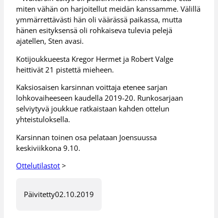
miten vähän on harjoitellut meidän kanssamme. Välillä
ymmärrettävästi hän oli väärässä paikassa, mutta
hänen esityksensä oli rohkaiseva tulevia pelejä
ajatellen, Sten avasi.
Kotijoukkueesta Kregor Hermet ja Robert Valge
heittivät 21 pistettä mieheen.
Kaksiosaisen karsinnan voittaja etenee sarjan
lohkovaiheeseen kaudella 2019-20. Runkosarjaan
selviytyvä joukkue ratkaistaan kahden ottelun
yhteistuloksella.
Karsinnan toinen osa pelataan Joensuussa
keskiviikkona 9.10.
Ottelutilastot
>
Päivitetty
02.10.2019