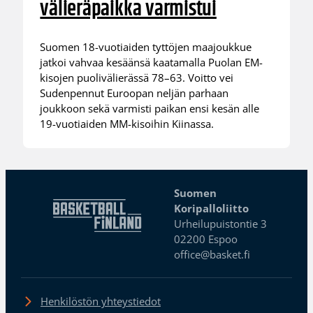
välieräpaikka varmistui
Suomen 18-vuotiaiden tyttöjen maajoukkue
jatkoi vahvaa kesäänsä kaatamalla Puolan EM-
kisojen puolivälierässä 78–63. Voitto vei
Sudenpennut Euroopan neljän parhaan
joukkoon sekä varmisti paikan ensi kesän alle
19-vuotiaiden MM-kisoihin Kiinassa.
Suomen
Koripalloliitto
Urheilupuistontie 3
02200 Espoo
office@basket.fi
Henkilöstön yhteystiedot