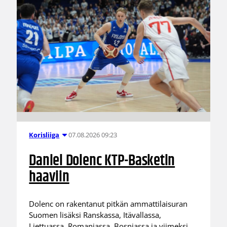
07.08.2026 09:23
Korisliiga
Daniel Dolenc KTP-Basketin
haaviin
Dolenc on rakentanut pitkän ammattilaisuran
Suomen lisäksi Ranskassa, Itävallassa,
Liettuassa, Romaniassa, Bosniassa ja viimeksi