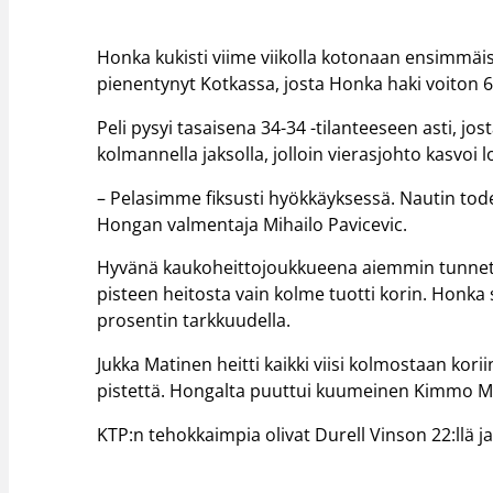
Honka kukisti viime viikolla kotonaan ensimmäis
pienentynyt Kotkassa, josta Honka haki voiton 6
Peli pysyi tasaisena 34-34 -tilanteeseen asti, j
kolmannella jaksolla, jolloin vierasjohto kasvoi 
– Pelasimme fiksusti hyökkäyksessä. Nautin todell
Hongan valmentaja Mihailo Pavicevic.
Hyvänä kaukoheittojoukkueena aiemmin tunnettu
pisteen heitosta vain kolme tuotti korin. Honk
prosentin tarkkuudella.
Jukka Matinen heitti kaikki viisi kolmostaan kori
pistettä. Hongalta puuttui kuumeinen Kimmo M
KTP:n tehokkaimpia olivat Durell Vinson 22:llä j