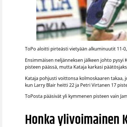
ToPo aloitti pirteästi vietyään alkuminuutit 11-0
Ensimmäisen neljänneksen jälkeen johto pysyi K
pisteen päässä, mutta Kataja karkasi päätösjaks
Kataja pohjusti voittonsa kolmoskaaren takaa, jo
kun Larry Blair heitti 22 ja Petri Virtanen 17 pist
ToPosta pääsivät yli kymmenen pisteen vain James
Honka ylivoimainen 