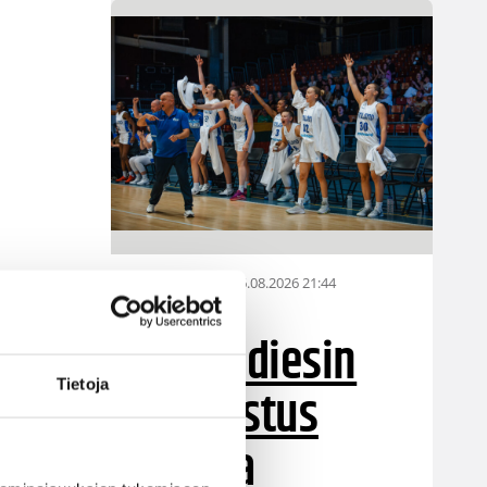
06.08.2026 21:44
Maaottelu
Susiladiesin
Tietoja
puolustus
rautaa