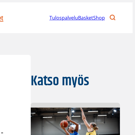
et
Tulospalvelu
BasketShop
Katso myös
 -