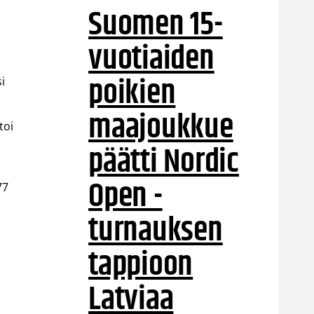
Suomen 15-
vuotiaiden
poikien
i
maajoukkue
toi
päätti Nordic
Open -
77
turnauksen
tappioon
Latviaa