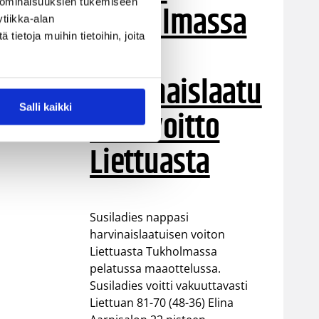
 ominaisuuksien tukemiseen
Tukholmassa
tiikka-alan
ietoja muihin tietoihin, joita
–
harvinaislaatu
Salli kaikki
inen voitto
Liettuasta
Susiladies nappasi
harvinaislaatuisen voiton
Liettuasta Tukholmassa
pelatussa maaottelussa.
Susiladies voitti vakuuttavasti
Liettuan 81-70 (48-36) Elina