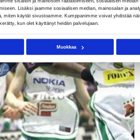
mme sisällön ja mainosten räätälöimiseen, sosiaalisen median
iseen. Lisäksi jaamme sosiaalisen median, mainosalan ja analy
, miten käytät sivustoamme. Kumppanimme voivat yhdistää näitä t
n kerätty, kun olet käyttänyt heidän palvelujaan.
Muokkaa