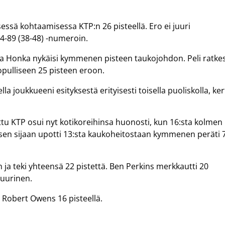
essä kohtaamisessa KTP:n 26 pisteellä. Ero ei juuri
4-89 (38-48) -numeroin.
osta Honka nykäisi kymmenen pisteen taukojohdon. Peli ratkes
lopulliseen 25 pisteen eroon.
a joukkueeni esityksestä erityisesti toisella puoliskolla, ker
 KTP osui nyt kotikoreihinsa huonosti, kun 16:sta kolmen
a sen sijaan upotti 13:sta kaukoheitostaan kymmenen peräti 
in ja teki yhteensä 22 pistettä. Ben Perkins merkkautti 20
uurinen.
a Robert Owens 16 pisteellä.