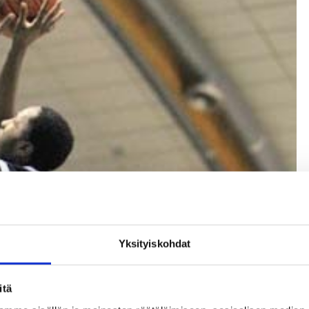
Yksityiskohdat
itä