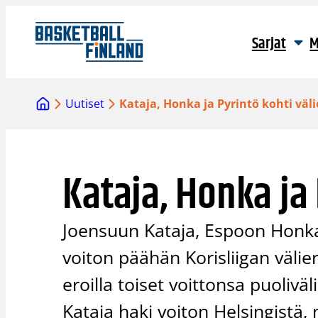
Siirry
sisältöön
Sarjat
M
Uutiset
Kataja, Honka ja Pyrintö kohti väli
Kataja, Honka ja 
Joensuun Kataja, Espoon Honka
voiton päähän Korisliigan välie
eroilla toiset voittonsa puoliv
Kataja haki voiton Helsingistä, 