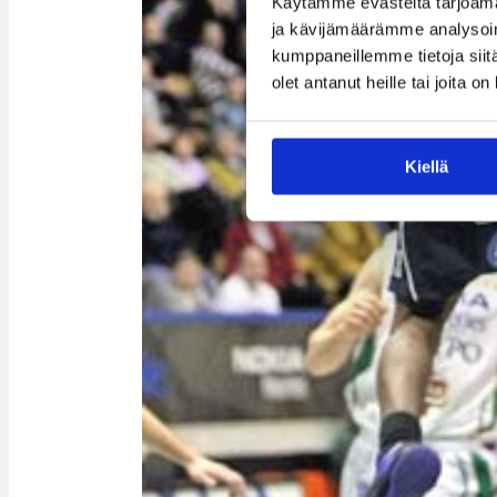
Käytämme evästeitä tarjoama
ja kävijämäärämme analysoim
kumppaneillemme tietoja siitä
olet antanut heille tai joita o
Kiellä