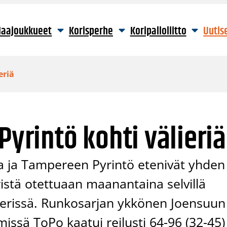
aajoukkueet
Korisperhe
Koripalloliitto
Uutis
eriä
Pyrintö kohti välieriä
 ja Tampereen Pyrintö etenivät yhden
ristä otettuaan maanantaina selvillä
älierissä. Runkosarjan ykkönen Joensuun
missä ToPo kaatui reilusti 64-96 (32-45)