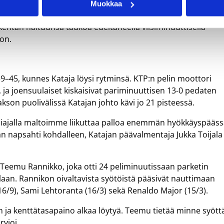
Muokkaa
tta Sefton Barrettia pelannutta KTP:ta vastaan. KTP pysyi
i kentän haltuunsa taukoa edeltäneellä viisiminuuttisella
on.
9–45, kunnes Kataja löysi rytminsä. KTP:n pelin moottori
ja joensuulaiset kiskaisivat pariminuuttisen 13-0 pedaten
kson puolivälissä Katajan johto kävi jo 21 pisteessä.
puoliajalla maltoimme liikuttaa palloa enemmän hyökkäyspääs
an napsahti kohdalleen, Katajan päävalmentaja Jukka Toijala
Teemu Rannikko, joka otti 24 peliminuutissaan parketin
llaan. Rannikon oivaltavista syötöistä pääsivät nauttimaan
6/9), Sami Lehtoranta (16/3) sekä Renaldo Major (15/3).
een ja kenttätasapaino alkaa löytyä. Teemu tietää minne syött
rvioi.