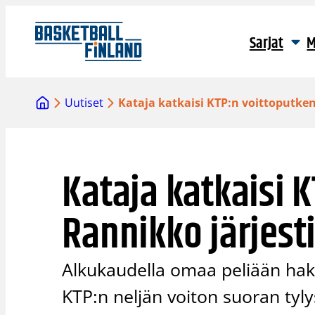
Siirry
sisältöön
Sarjat
M
Uutiset
Kataja katkaisi KTP:n voittoputken
Kataja katkaisi 
Rannikko järjest
Alkukaudella omaa peliään hake
KTP:n neljän voiton suoran tyly