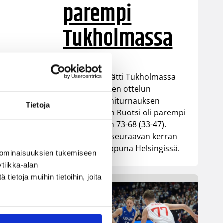
parempi
Tukholmassa
Susiladies päätti Tukholmassa
pelatun kahden ottelun
mittaisen miniturnauksen
Tietoja
tappioon, kun Ruotsi oli parempi
loppulukemin 73-68 (33-47).
Suomi pelaa seuraavan kerran
ensi viikonloppuna Helsingissä.
 ominaisuuksien tukemiseen
tiikka-alan
ietoja muihin tietoihin, joita