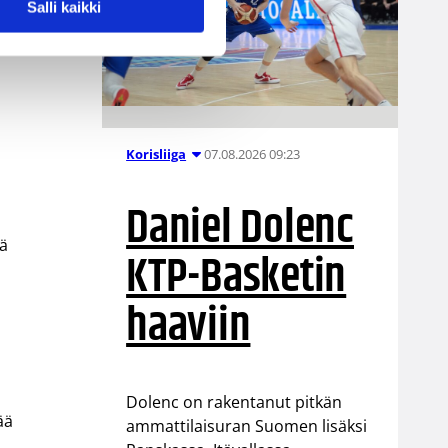
Salli kaikki
07.08.2026 09:23
Korisliiga
Daniel Dolenc
sä
KTP-Basketin
haaviin
Dolenc on rakentanut pitkän
ää
ammattilaisuran Suomen lisäksi