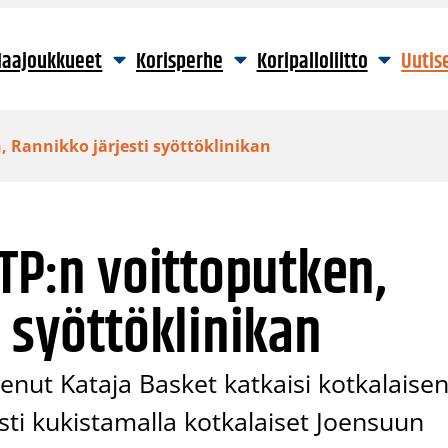
aajoukkueet
Korisperhe
Koripalloliitto
Uutis
, Rannikko järjesti syöttöklinikan
KTP:n voittoputken,
i syöttöklinikan
nut Kataja Basket katkaisi kotkalaise
sti kukistamalla kotkalaiset Joensuun