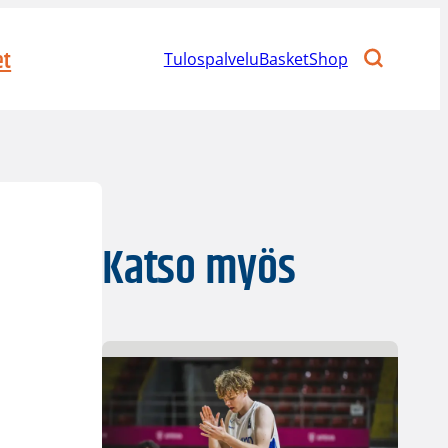
et
Tulospalvelu
BasketShop
Katso myös
n