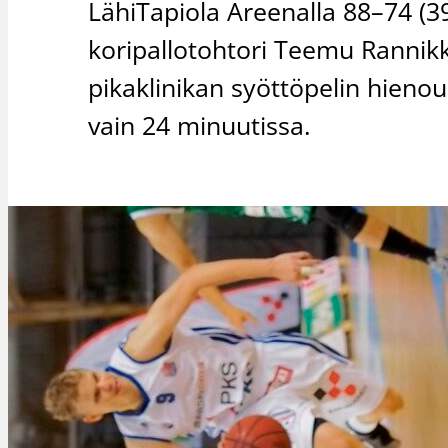
LähiTapiola Areenalla 88–74 (39
koripallotohtori Teemu Rannikko,
pikaklinikan syöttöpelin hienou
vain 24 minuutissa.