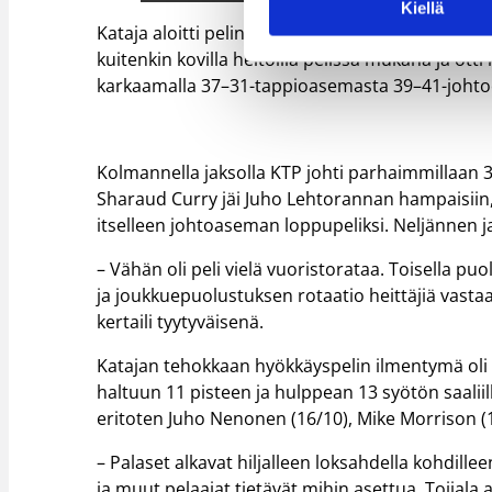
Kiellä
Kataja aloitti pelin vahvasti ilman loukkaantunu
kuitenkin kovilla heitoilla pelissä mukana ja ott
karkaamalla 37–31-tappioasemasta 39–41-johto
Kolmannella jaksolla KTP johti parhaimmillaan 3
Sharaud Curry jäi Juho Lehtorannan hampaisiin, 
itselleen johtoaseman loppupeliksi. Neljännen ja
– Vähän oli peli vielä vuoristorataa. Toisella 
ja joukkuepuolustuksen rotaatio heittäjiä vasta
kertaili tyytyväisenä.
Katajan tehokkaan hyökkäyspelin ilmentymä oli 
haltuun 11 pisteen ja hulppean 13 syötön saalii
eritoten Juho Nenonen (16/10), Mike Morrison (1
– Palaset alkavat hiljalleen loksahdella kohdill
ja muut pelaajat tietävät mihin asettua, Toijala a