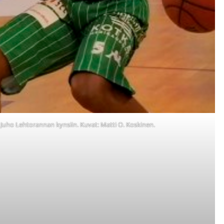
 Juho Lehtorannan kynsiin. Kuvat: Matti O. Koskinen.