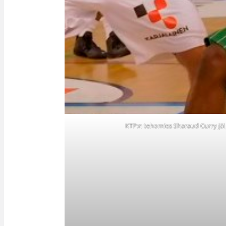
KTP:n tehomies Sharaud Curry jäi