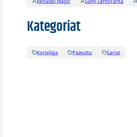
Renaldo Major
Sami Lehtoranta
Kategoriat
Korisliiga
Pääjuttu
Sarjat