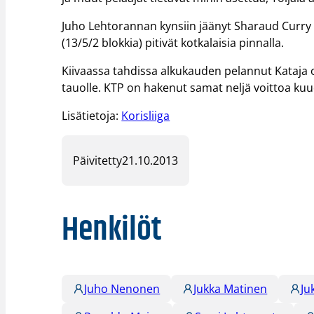
Juho Lehtorannan kynsiin jäänyt Sharaud Curry (
(13/5/2 blokkia) pitivät kotkalaisia pinnalla.
Kiivaassa tahdissa alkukauden pelannut Kataja o
tauolle. KTP on hakenut samat neljä voittoa kuu
Lisätietoja:
Korisliiga
Päivitetty
21.10.2013
Henkilöt
Juho Nenonen
Jukka Matinen
Ju