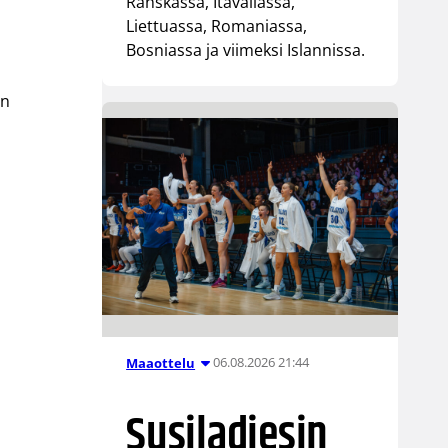
Ranskassa, Itävallassa,
Liettuassa, Romaniassa,
Bosniassa ja viimeksi Islannissa.
on
06.08.2026 21:44
Maaottelu
Susiladiesin