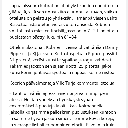
Lapualaisseura Kobrat on ollut yksi kauden ehdottomia
yllättäjiä, sillä sen nousukiito ei tunnu taittuvan, vaikka
otteluita on pelattu jo yhdeksän. Tämänpäiväisen Lahti
Basketballista otetun vierasvoiton ansiosta Kobrien
voittotilasto miesten Korisliigassa on jo 7–2. Illan ottelu
puolestaan päättyi lukuihin 81–84.
Ottelun tilastohait Kobrien riveissä olivat tänään Danny
Pippen II ja KJ Jackson. Korinaluspelaaja Pippen pussitti
31 pistettä, keräsi kuusi levypalloa ja torjui kahdesti.
Takamies Jackson sen sijaan upotti 25 pistettä, jakoi
kuusi koriin johtavaa syöttöä ja nappasi kolme riistoa.
Kobrien päävalmentaja Ville Turja kommentoi ottelua:
– Lahti oli vähän agressiivisempi ja valmiimpi pelin
alussa. Heidän yhdeksän hyökkäyslevyään
ensimmäisellä puoliajalla oli liikaa. Kolmannella
jaksolla korjasimme palloskriinipuolustuksen kuntoon
ja saimme hyvän jakson siihen. Teimme kovia koreja,
ja vieraspeliksi oli erinomainen efortti. Ei voi olla kuin