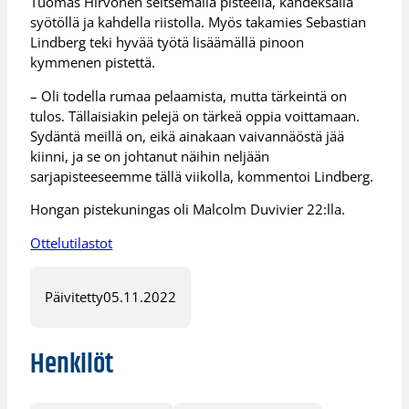
Tuomas Hirvonen seitsemällä pisteellä, kahdeksalla
syötöllä ja kahdella riistolla. Myös takamies Sebastian
Lindberg teki hyvää työtä lisäämällä pinoon
kymmenen pistettä.
– Oli todella rumaa pelaamista, mutta tärkeintä on
tulos. Tällaisiakin pelejä on tärkeä oppia voittamaan.
Sydäntä meillä on, eikä ainakaan vaivannäöstä jää
kiinni, ja se on johtanut näihin neljään
sarjapisteeseemme tällä viikolla, kommentoi Lindberg.
Hongan pistekuningas oli Malcolm Duvivier 22:lla.
Ottelutilastot
Päivitetty
05.11.2022
Henkilöt