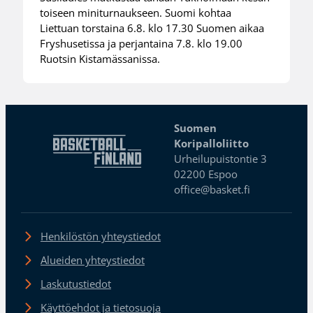
toiseen miniturnaukseen. Suomi kohtaa
Liettuan torstaina 6.8. klo 17.30 Suomen aikaa
Fryshusetissa ja perjantaina 7.8. klo 19.00
Ruotsin Kistamässanissa.
Suomen
Koripalloliitto
Urheilupuistontie 3
02200 Espoo
office@basket.fi
Henkilöstön yhteystiedot
Alueiden yhteystiedot
Laskutustiedot
Käyttöehdot ja tietosuoja