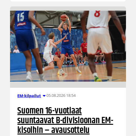
05.08.2026 18:54
EM-kilpailut
Suomen 16-vuotiaat
suuntaavat B-divisioonan EM-
kisoihin – avausottelu