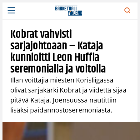
Siirry
sisältöön
Kobrat vahvisti
sarjajohtoaan – Kataja
kunnioitti Leon Huffia
seremonialla ja voitolla
Illan voittajia miesten Korisliigassa
olivat sarjakärki Kobrat ja viidettä sijaa
pitävä Kataja. Joensuussa nautittiin
lisäksi paidannostoseremoniasta.