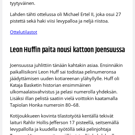
tyytyväinen.
Lahden tähti ottelussa oli Michael Ertel II, joka osui 27
pistettä sekä haki viisi levypalloa ja neljä riistoa.
Ottelutilastot
Leon Huffin paita nousi kattoon Joensuussa
Joensuussa juhlittiin tänään kahtakin asiaa. Ensinnäkin
paikallisikoni Leon Huff sai todistaa pelinumeronsa
jäädyttämisen uuden kotiareenan ylähyllylle. Huff oli
Kataja Basketin historian ensimmäinen
ulkomaalaisvahvistus ja pelasi numerolla yhdeksän.
Lisäksi illan pelistä saatiin vielä voittokin kaatamalla
Tapiolan Honka numeroin 80–68.
Kotijoukkueen kovinta tilastotyötä kentällä tekivät
laituri Rahlir Hollis-Jefferson 17 pisteellä, seitsemällä
levypallolla ja kuudella syötöllä sekä pelinjohtaja