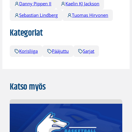
Danny Pippen II
Kaelin KJ Jackson
Sebastian Lindberg
Tuomas Hirvonen
Kategoriat
Korisliiga
Pääjuttu
Sarjat
Katso myös