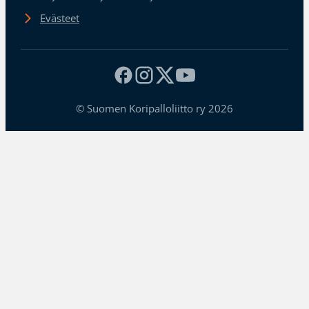
Evästeet
© Suomen Koripalloliitto ry 2026