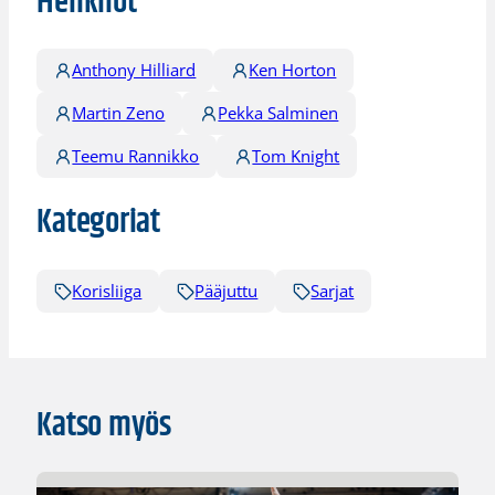
Henkilöt
Anthony Hilliard
Ken Horton
Martin Zeno
Pekka Salminen
Teemu Rannikko
Tom Knight
Kategoriat
Korisliiga
Pääjuttu
Sarjat
Katso myös