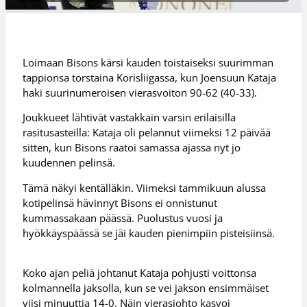
Loimaan Bisons kärsi kauden toistaiseksi suurimman
tappionsa torstaina Korisliigassa, kun Joensuun Kataja
haki suurinumeroisen vierasvoiton 90-62 (40-33).
Joukkueet lähtivät vastakkain varsin erilaisilla
rasitusasteilla: Kataja oli pelannut viimeksi 12 päivää
sitten, kun Bisons raatoi samassa ajassa nyt jo
kuudennen pelinsä.
Tämä näkyi kentälläkin. Viimeksi tammikuun alussa
kotipelinsä hävinnyt Bisons ei onnistunut
kummassakaan päässä. Puolustus vuosi ja
hyökkäyspäässä se jäi kauden pienimpiin pisteisiinsä.
Koko ajan peliä johtanut Kataja pohjusti voittonsa
kolmannella jaksolla, kun se vei jakson ensimmäiset
viisi minuuttia 14-0. Näin vierasjohto kasvoi