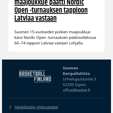
maajoukkue päätti Nordic
Open -turnauksen tappioon
Latviaa vastaan
Suomen 15-vuotiaiden poikien maajoukkue
kärsi Nordic Open -turnauksen päätösottelussa
66–74-tappion Latviaa vastaan Lohjalla.
Suomen
Koripalloliitto
Urheilupuistontie 3
02200 Espoo
office@basket.fi
Henkilöstön yhteystiedot