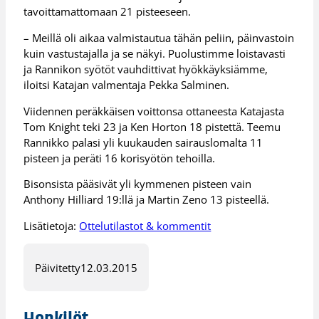
tavoittamattomaan 21 pisteeseen.
– Meillä oli aikaa valmistautua tähän peliin, päinvastoin
kuin vastustajalla ja se näkyi. Puolustimme loistavasti
ja Rannikon syötöt vauhdittivat hyökkäyksiämme,
iloitsi Katajan valmentaja Pekka Salminen.
Viidennen peräkkäisen voittonsa ottaneesta Katajasta
Tom Knight teki 23 ja Ken Horton 18 pistettä. Teemu
Rannikko palasi yli kuukauden sairauslomalta 11
pisteen ja peräti 16 korisyötön tehoilla.
Bisonsista pääsivät yli kymmenen pisteen vain
Anthony Hilliard 19:llä ja Martin Zeno 13 pisteellä.
Lisätietoja:
Ottelutilastot & kommentit
Päivitetty
12.03.2015