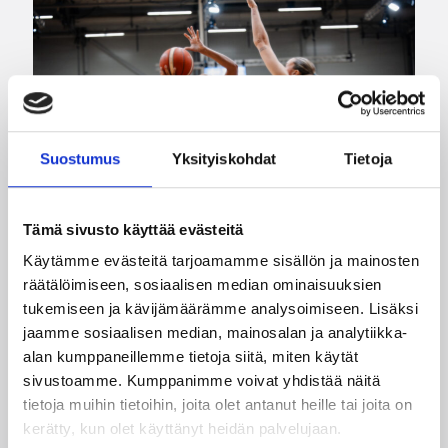
Suostumus
Yksityiskohdat
Tietoja
Tämä sivusto käyttää evästeitä
Käytämme evästeitä tarjoamamme sisällön ja mainosten
räätälöimiseen, sosiaalisen median ominaisuuksien
07.08.2026 21:42
Maaottelu
tukemiseen ja kävijämäärämme analysoimiseen. Lisäksi
Ruotsi piirun verran
jaamme sosiaalisen median, mainosalan ja analytiikka-
alan kumppaneillemme tietoja siitä, miten käytät
Susiladiesia parempi
sivustoamme. Kumppanimme voivat yhdistää näitä
Tukholmassa
tietoja muihin tietoihin, joita olet antanut heille tai joita on
kerätty, kun olet käyttänyt heidän palvelujaan.