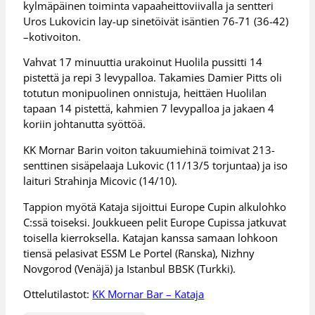
kylmäpäinen toiminta vapaaheittoviivalla ja sentteri
Uros Lukovicin lay-up sinetöivät isäntien 76-71 (36-42)
–kotivoiton.
Vahvat 17 minuuttia urakoinut Huolila pussitti 14
pistettä ja repi 3 levypalloa. Takamies Damier Pitts oli
totutun monipuolinen onnistuja, heittäen Huolilan
tapaan 14 pistettä, kahmien 7 levypalloa ja jakaen 4
koriin johtanutta syöttöä.
KK Mornar Barin voiton takuumiehinä toimivat 213-
senttinen sisäpelaaja Lukovic (11/13/5 torjuntaa) ja iso
laituri Strahinja Micovic (14/10).
Tappion myötä Kataja sijoittui Europe Cupin alkulohko
C:ssä toiseksi. Joukkueen pelit Europe Cupissa jatkuvat
toisella kierroksella. Katajan kanssa samaan lohkoon
tiensä pelasivat ESSM Le Portel (Ranska), Nizhny
Novgorod (Venäjä) ja Istanbul BBSK (Turkki).
Ottelutilastot:
KK Mornar Bar – Kataja