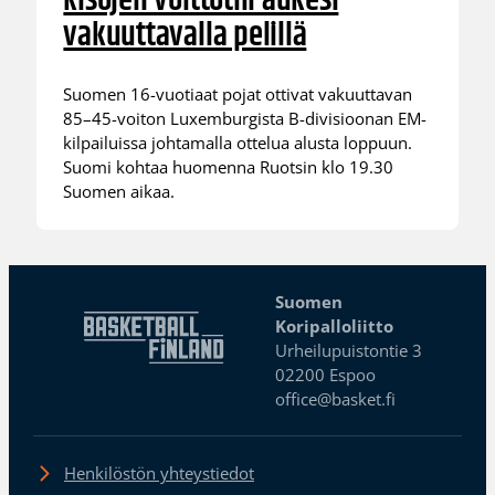
kisojen voittotili aukesi
vakuuttavalla pelillä
Suomen 16-vuotiaat pojat ottivat vakuuttavan
85–45-voiton Luxemburgista B-divisioonan EM-
kilpailuissa johtamalla ottelua alusta loppuun.
Suomi kohtaa huomenna Ruotsin klo 19.30
Suomen aikaa.
Suomen
Koripalloliitto
Urheilupuistontie 3
02200 Espoo
office@basket.fi
Henkilöstön yhteystiedot