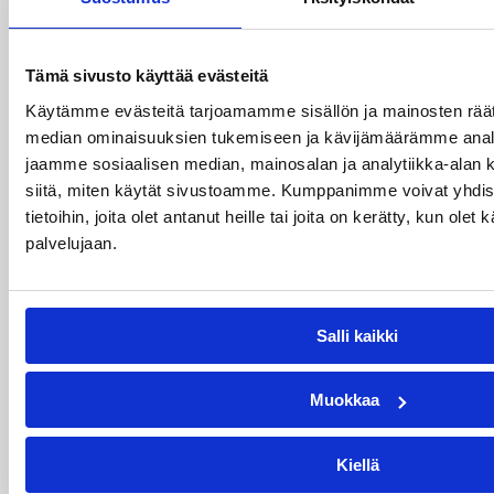
Tämä sivusto käyttää evästeitä
Käytämme evästeitä tarjoamamme sisällön ja mainosten räät
median ominaisuuksien tukemiseen ja kävijämäärämme anal
jaamme sosiaalisen median, mainosalan ja analytiikka-alan 
08.08.2026 22:50
siitä, miten käytät sivustoamme. Kumppanimme voivat yhdistä
EM-kilpailut
tietoihin, joita olet antanut heille tai joita on kerätty, kun olet
Suomen 18-vuotiaat tytöt
palvelujaan.
taipui Ranskalle välierässä –
EM-pronssi pelissä
Salli kaikki
sunnuntaina
Muokkaa
Suomen 18-vuotiaiden tyttöjen tie EM-kisojen
finaaliin katkesi lauantaina, kun Ranska oli
välierässä vahvempi lukemin 82–62.
Kiellä