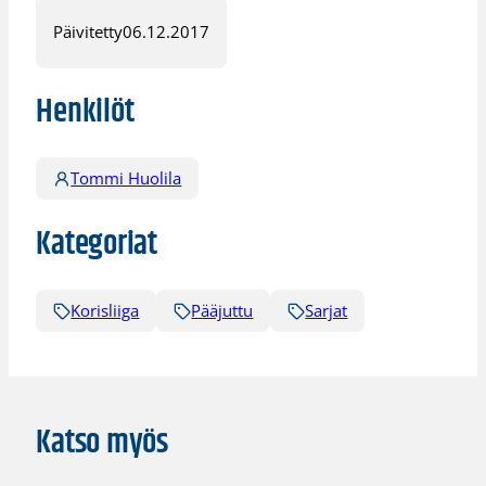
Päivitetty
06.12.2017
Henkilöt
Tommi Huolila
Kategoriat
Korisliiga
Pääjuttu
Sarjat
Katso myös