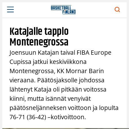
Siirry
sisältöön
Katajalle tappio
Montenegrossa
Joensuun Katajan taival FIBA Europe
Cupissa jatkui keskiviikkona
Montenegrossa, KK Mornar Barin
vieraana. Päätösjaksolle johdossa
lähtenyt Kataja oli pitkään voitossa
kiinni, mutta isännät venyivät
päätösneljänneksen voittoon ja lopulta
76-71 (36-42) –kotivoittoon.