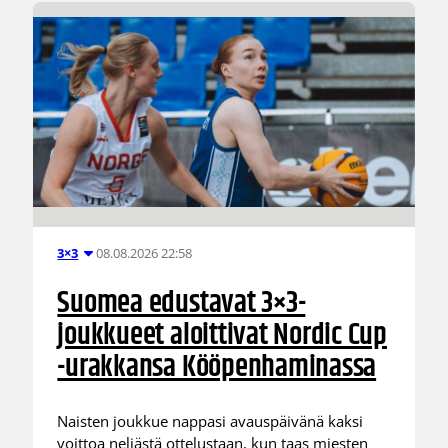
08.08.2026 22:58
3×3
Suomea edustavat 3×3-
joukkueet aloittivat Nordic Cup
-urakkansa Kööpenhaminassa
Naisten joukkue nappasi avauspäivänä kaksi
voittoa neljästä ottelustaan, kun taas miesten