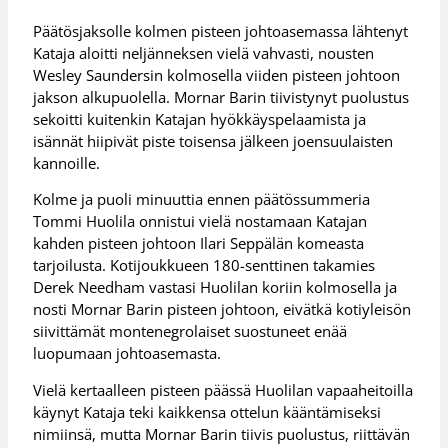
Päätösjaksolle kolmen pisteen johtoasemassa lähtenyt
Kataja aloitti neljänneksen vielä vahvasti, nousten
Wesley Saundersin kolmosella viiden pisteen johtoon
jakson alkupuolella. Mornar Barin tiivistynyt puolustus
sekoitti kuitenkin Katajan hyökkäyspelaamista ja
isännät hiipivät piste toisensa jälkeen joensuulaisten
kannoille.
Kolme ja puoli minuuttia ennen päätössummeria
Tommi Huolila onnistui vielä nostamaan Katajan
kahden pisteen johtoon Ilari Seppälän komeasta
tarjoilusta. Kotijoukkueen 180-senttinen takamies
Derek Needham vastasi Huolilan koriin kolmosella ja
nosti Mornar Barin pisteen johtoon, eivätkä kotiyleisön
siivittämät montenegrolaiset suostuneet enää
luopumaan johtoasemasta.
Vielä kertaalleen pisteen päässä Huolilan vapaaheitoilla
käynyt Kataja teki kaikkensa ottelun kääntämiseksi
nimiinsä, mutta Mornar Barin tiivis puolustus, riittävän