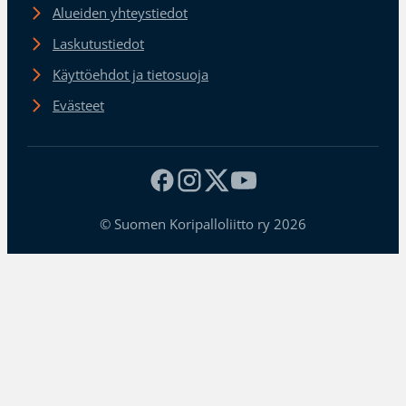
Alueiden yhteystiedot
Laskutustiedot
Käyttöehdot ja tietosuoja
Evästeet
© Suomen Koripalloliitto ry 2026