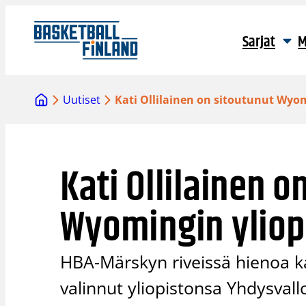
Siirry
sisältöön
Sarjat
M
Uutiset
Kati Ollilainen on sitoutunut Wyom
Kati Ollilainen o
Wyomingin yliop
HBA-Märskyn riveissä hienoa kau
valinnut yliopistonsa Yhdysvall