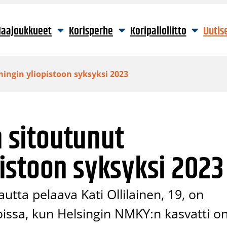
aajoukkueet
Korisperhe
Koripalloliitto
Uutis
ingin yliopistoon syksyksi 2023
n sitoutunut
istoon syksyksi 2023
tta pelaava Kati Ollilainen, 19, on
oissa, kun Helsingin NMKY:n kasvatti o