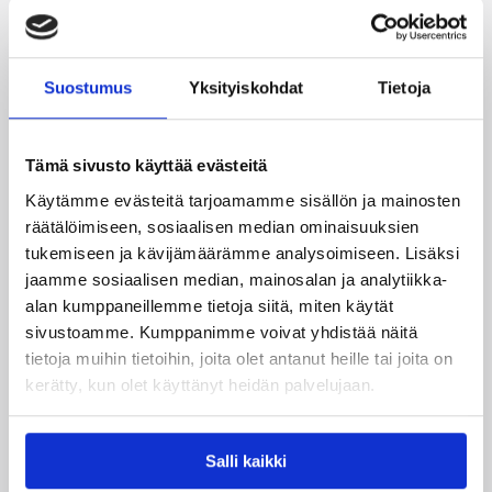
jatkokarsintaotteluun Ruotsia vastaan on
puolestaan enää jäljellä kourallinen vierekkäisiä
paikkoja.
Suostumus
Yksityiskohdat
Tietoja
Tämä sivusto käyttää evästeitä
Käytämme evästeitä tarjoamamme sisällön ja mainosten
räätälöimiseen, sosiaalisen median ominaisuuksien
tukemiseen ja kävijämäärämme analysoimiseen. Lisäksi
jaamme sosiaalisen median, mainosalan ja analytiikka-
alan kumppaneillemme tietoja siitä, miten käytät
sivustoamme. Kumppanimme voivat yhdistää näitä
tietoja muihin tietoihin, joita olet antanut heille tai joita on
06.08.2026 09:31
Yleiset
kerätty, kun olet käyttänyt heidän palvelujaan.
3×3-koripallon Suomen
mestarit edustavat Suomea
Salli kaikki