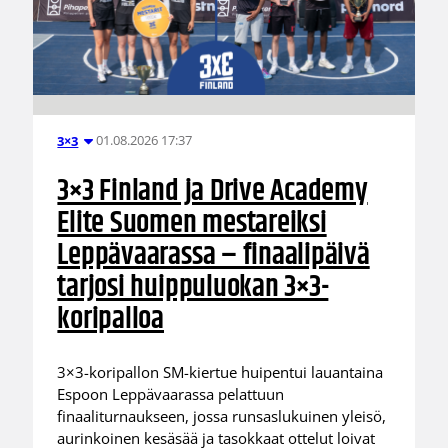
01.08.2026 17:37
3×3
3×3 Finland ja Drive Academy
Elite Suomen mestareiksi
Leppävaarassa – finaalipäivä
tarjosi huippuluokan 3×3-
koripalloa
3×3-koripallon SM-kiertue huipentui lauantaina
Espoon Leppävaarassa pelattuun
finaaliturnaukseen, jossa runsaslukuinen yleisö,
aurinkoinen kesäsää ja tasokkaat ottelut loivat