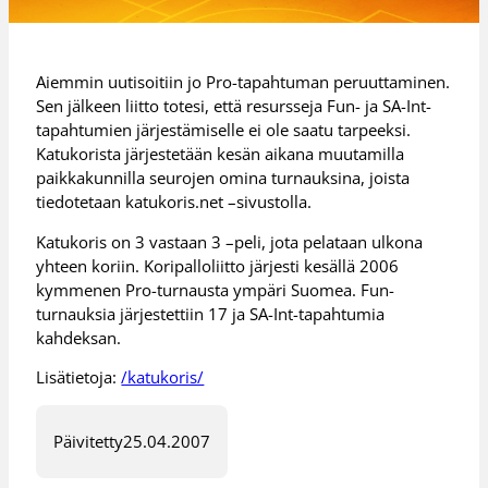
Aiemmin uutisoitiin jo Pro-tapahtuman peruuttaminen.
Sen jälkeen liitto totesi, että resursseja Fun- ja SA-Int-
tapahtumien järjestämiselle ei ole saatu tarpeeksi.
Katukorista järjestetään kesän aikana muutamilla
paikkakunnilla seurojen omina turnauksina, joista
tiedotetaan katukoris.net –sivustolla.
Katukoris on 3 vastaan 3 –peli, jota pelataan ulkona
yhteen koriin. Koripalloliitto järjesti kesällä 2006
kymmenen Pro-turnausta ympäri Suomea. Fun-
turnauksia järjestettiin 17 ja SA-Int-tapahtumia
kahdeksan.
Lisätietoja:
/katukoris/
Päivitetty
25.04.2007