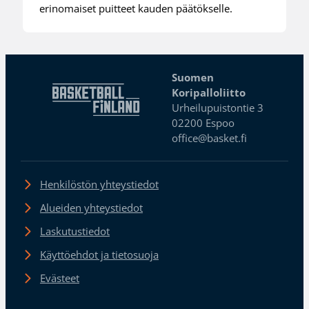
erinomaiset puitteet kauden päätökselle.
Suomen
Koripalloliitto
Urheilupuistontie 3
02200 Espoo
office@basket.fi
Henkilöstön yhteystiedot
Alueiden yhteystiedot
Laskutustiedot
Käyttöehdot ja tietosuoja
Evästeet