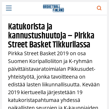
Siirry
sisältöön
Katukorista ja
kannustushuutoja – Pirkka
Street Basket Tikkurilassa
Pirkka Street Basket 2019 on osa
Suomen Koripalloliiton ja K-ryhmän
päivittäistavaratoimialan Pikkusudet-
yhteistyötä, jonka tavoitteena on
edistää lasten liikunnallisuutta. Kevään
2019 kiertueella järjestetään 19
katukoristapahtumaa yhdessä
paikallisten seurojen ja K-kauppiaiden