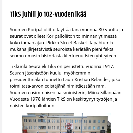
TikS juhlii jo 102-vuoden ikää
Suomen Koripalloliitto täyttää tänä vuonna 80 vuotta ja
seurat ovat olleet Koripalloliiton toiminnan ytimessä
koko tämän ajan. Pirkka Street Basket -tapahtumia
mukana järjestävistä seuroista kerätään pieni fakta
seuran omasta historiasta kiertueuutisten yhteyteen.
Tikkurila-Seura eli TikS on perustettu vuonna 1917.
Seuran jäsenistöön kuului myöhemmin
presidenttinäkin tunnettu Lauri Kristian Relander, joka
toimi tasa-arvon edistäjänä nimittäessään mm.
Suomen ensimmäisen naisministerin, Miina Sillanpään.
Vuodesta 1978 lähtien TikS on keskittynyt tyttöjen ja
naisten koripalloiluun.