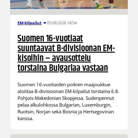
05.08.2026 18:54
EM-kilpailut
Suomen 16-vuotiaat
suuntaavat B-divisioonan EM-
kisoihin – avausottelu
torstaina Bulgariaa vastaan
Suomen 16-vuotiaiden poikien maajoukkue
aloittaa B-divisioonan EM-kilpailut torstaina 6.8.
Pohjois-Makedonian Skopjessa. Sudenpennut
pelaa alkulohkossa Bulgarian, Luxemburgin,
Ruotsin, Norjan sekä Bosnia ja Hertsegovinan
kanssa.