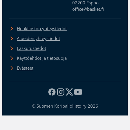
02200 Espoo
office@basket.fi
Henkilöstön yhteystiedot
Alueiden yhteystiedot
Laskutustiedot
Käyttöehdot ja tietosuoja
Evästeet
© Suomen Koripalloliitto ry 2026