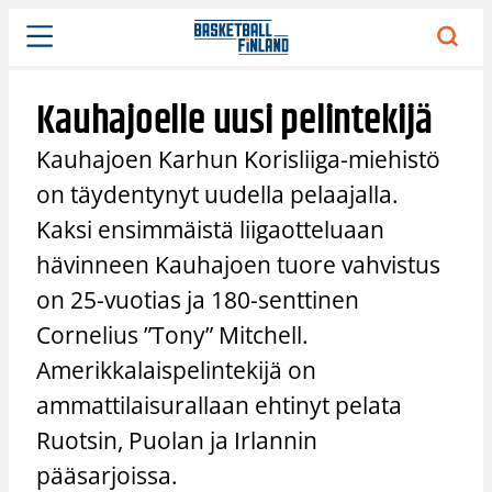
Siirry
sisältöön
Kauhajoelle uusi pelintekijä
Kauhajoen Karhun Korisliiga-miehistö
on täydentynyt uudella pelaajalla.
Kaksi ensimmäistä liigaotteluaan
hävinneen Kauhajoen tuore vahvistus
on 25-vuotias ja 180-senttinen
Cornelius ”Tony” Mitchell.
Amerikkalaispelintekijä on
ammattilaisurallaan ehtinyt pelata
Ruotsin, Puolan ja Irlannin
pääsarjoissa.