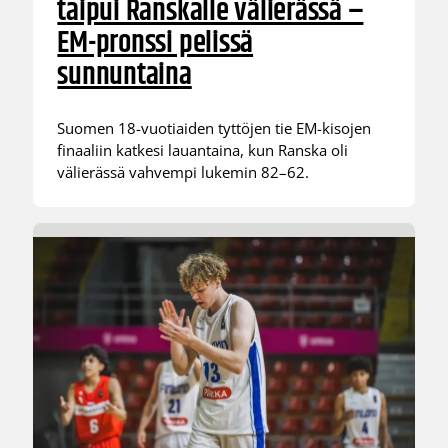
taipui Ranskalle välierässä –
EM-pronssi pelissä
sunnuntaina
Suomen 18-vuotiaiden tyttöjen tie EM-kisojen
finaaliin katkesi lauantaina, kun Ranska oli
välierässä vahvempi lukemin 82–62.