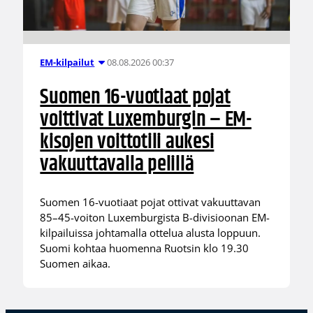
08.08.2026 00:37
EM-kilpailut
Suomen 16-vuotiaat pojat
voittivat Luxemburgin – EM-
kisojen voittotili aukesi
vakuuttavalla pelillä
Suomen 16-vuotiaat pojat ottivat vakuuttavan
85–45-voiton Luxemburgista B-divisioonan EM-
kilpailuissa johtamalla ottelua alusta loppuun.
Suomi kohtaa huomenna Ruotsin klo 19.30
Suomen aikaa.