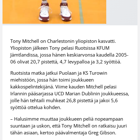
Tony Mitchell on Charlestonin yliopiston kasvatti.
Yliopiston jälkeen Tony pelasi Ruotsissa KFUM
Jämtlandissa, jossa hänen keskiarvonsa kaudella 2005-
06 olivat 20,7 pistettä, 4,7 levypalloa ja 3,2 syöttöä.
Ruotsista matka jatkui Puolaan ja KS Turowin
miehistöön, jossa hän toimi joukkueen
kakkospelintekijänä. Viime kauden Mitchell pelasi
Irlannin pääsarjassa UCD Marian Dublinin joukkueessa,
jolle hän tehtaili muhkeat 26,8 pistettä ja jakoi 5,6
syöttöä ottelua kohden.
– Halusimme muuttaa joukkueen peliä nopeampaan
suuntaan ja uskon, että Tony Mitchell on ratkaisu juuri
tähän asiaan, kertoo päävalmentaja Greg Gibson.