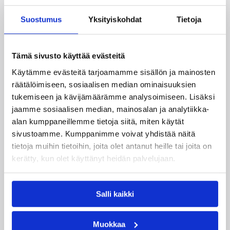
08.08.2026 22:58
3×3
Suostumus
Yksityiskohdat
Tietoja
Suomea edustavat 3×3-
joukkueet aloittivat Nordic Cup
-urakkansa Kööpenhaminassa
Tämä sivusto käyttää evästeitä
Käytämme evästeitä tarjoamamme sisällön ja mainosten
räätälöimiseen, sosiaalisen median ominaisuuksien
Naisten joukkue nappasi avauspäivänä kaksi
tukemiseen ja kävijämäärämme analysoimiseen. Lisäksi
voittoa neljästä ottelustaan, kun taas miesten
jaamme sosiaalisen median, mainosalan ja analytiikka-
joukkue haastoi vastustajiaan tiukoissa
alan kumppaneillemme tietoja siitä, miten käytät
kamppailuissa, mutta jäi tällä kertaa ilman
sivustoamme. Kumppanimme voivat yhdistää näitä
voittoja.
tietoja muihin tietoihin, joita olet antanut heille tai joita on
kerätty, kun olet käyttänyt heidän palvelujaan.
Salli kaikki
Muokkaa