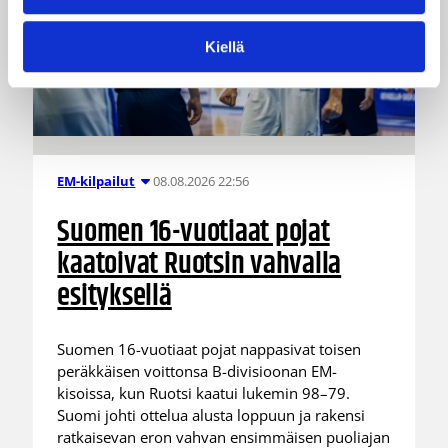
Kiellä
08.08.2026 22:56
EM-kilpailut
Suomen 16-vuotiaat pojat
kaatoivat Ruotsin vahvalla
esityksellä
Suomen 16-vuotiaat pojat nappasivat toisen
peräkkäisen voittonsa B-divisioonan EM-
kisoissa, kun Ruotsi kaatui lukemin 98–79.
Suomi johti ottelua alusta loppuun ja rakensi
ratkaisevan eron vahvan ensimmäisen puoliajan