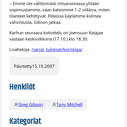
– Emme ole välittömästi irtisanomassa yhtään
sopimustamme, vaan katsomme 1-2 viikkoa, miten
tilanteet kehittyvät. Peleissä käytämme kolmea
vahvistusta, Gibson jatkaa.
Karhun seuraava kotiottelu on Joensuun Katajaa
vastaan keskiviikkona (17.10.) klo 18.30.
Lisätietoja:
/sarjat_tulokset/korisliiga/
Päivitetty
15.10.2007
Henkilöt
Greg Gibson
Tony Mitchell
Kategoriat