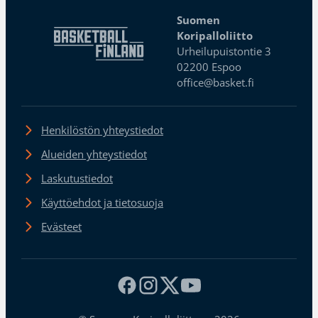
Suomen
Koripalloliitto
Urheilupuistontie 3
02200 Espoo
office@basket.fi
Henkilöstön yhteystiedot
Alueiden yhteystiedot
Laskutustiedot
Käyttöehdot ja tietosuoja
Evästeet