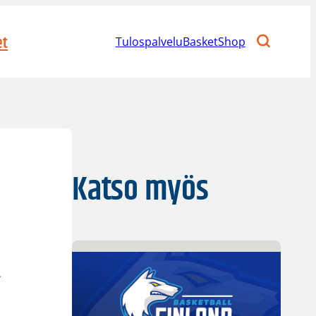
et
Tulospalvelu
BasketShop
Katso myös
A