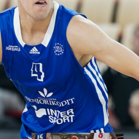
toisessa
ottelussa
Suomen 15-vuotiaiden tyttöjen
maajoukkue jatkoi
voittokulkuaan Lohjalla
pelattavassa Nordic Open -
turnauksessa kaatamalla
Islannin vakuuttavasti 70–47.
Sudenpennut kohtaa huomenna
turnauksen päätösottelussa
Latvian klo 15.