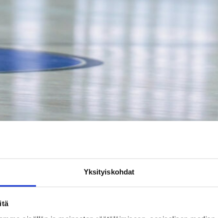
vonen ja Kataja Basket metsästävät avausvoittoaan kotikentällään. Kuva: V
Yksityiskohdat
itä