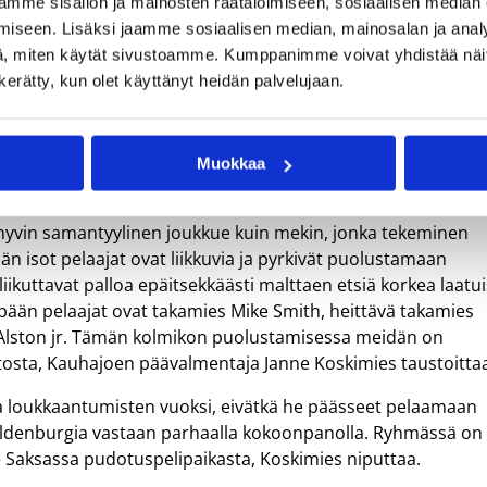
mme sisällön ja mainosten räätälöimiseen, sosiaalisen median
iseen. Lisäksi jaamme sosiaalisen median, mainosalan ja analy
, miten käytät sivustoamme. Kumppanimme voivat yhdistää näitä t
n kerätty, kun olet käyttänyt heidän palvelujaan.
oki kauhajokisten tapaan tappion avauskierroksella.
 AEK:lle 78–76. Oman maansa pääsarjassa Rostock on avannut
Korisliiga-kauden kahdella tappiolla aloittanut Kauhajoki on
Muokkaa
arjassa.
yvin samantyylinen joukkue kuin mekin, jonka tekeminen
än isot pelaajat ovat liikkuvia ja pyrkivät puolustamaan
liikuttavat palloa epäitsekkäästi malttaen etsiä korkea laatui
pään pelaajat ovat takamies Mike Smith, heittävä takamies
k Alston jr. Tämän kolmikon puolustamisessa meidän on
tosta, Kauhajoen päävalmentaja Janne Koskimies taustoitta
 loukkaantumisten vuoksi, eivätkä he päässeet pelaamaan
Oldenburgia vastaan parhaalla kokoonpanolla. Ryhmässä on
lee Saksassa pudotuspelipaikasta, Koskimies niputtaa.