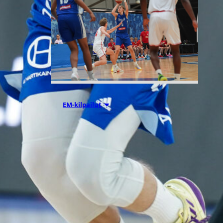
05.08.2026 18:54
EM-kilpailut
Suomen 16-
vuotiaat
suuntaavat B-
divisioonan