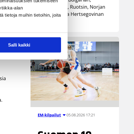
 ominaisuuksien tukemiseen
Luxemburgin, Ruotsin, Norjan
tiikka-alan
sekä Bosnia ja Hertsegovinan
ietoja muihin tietoihin, joita
kanssa.
Salli kaikki
sia
a.
05.08.2026 17:21
EM-kilpailut