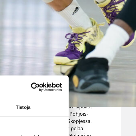
EM-kisoihin –
avausottelu
torstaina
Bulgariaa
vastaan
Suomen 16-vuotiaiden poikien
maajoukkue aloittaa B-
ille Vuorinen
divisioonan EM-kilpailut
Tietoja
torstaina 6.8. Pohjois-
Makedonian Skopjessa.
Sudenpennut pelaa
alkulohkossa Bulgarian,