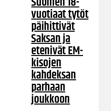
Suomen 18-
vuotiaat tytöt
päihittivät
Saksan ja
etenivät EM-
kisojen
kahdeksan
parhaan
joukkoon