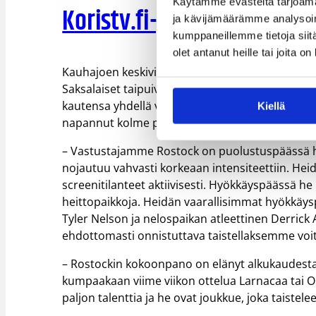
Käytämme evästeitä tarjoama
Koristv.fi-palveluun
>
ja kävijämäärämme analysoim
kumppaneillemme tietoja siitä
olet antanut heille tai joita o
Kauhajoen keskiviikkoinen vastustaja Rostock k
Saksalaiset taipuivat kyproslaiselle Petrolina
kautensa yhdellä voitolla ja kahdella tappiolla. 
Kiellä
napannut kolme peräkkäistä voittoa kotimaan s
– Vastustajamme Rostock on puolustuspäässä h
nojautuu vahvasti korkeaan intensiteettiin. Heid
screenitilanteet aktiivisesti. Hyökkäyspäässä he 
heittopaikkoja. Heidän vaarallisimmat hyökkäys
Tyler Nelson ja nelospaikan atleettinen Derric
ehdottomasti onnistuttava taistellaksemme voi
– Rostockin kokoonpano on elänyt alkukaudesta
kumpaakaan viime viikon ottelua Larnacaa tai 
paljon talenttia ja he ovat joukkue, joka taiste