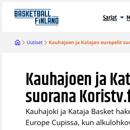
Siirry
sisältöön
Sarjat
M
Uutiset
Kauhajoen ja Katajan europelit suo
Kauhajoen ja Kat
suorana Koristv.
Kauhajoki ja Kataja Basket hak
Europe Cupissa, kun alkulohkov