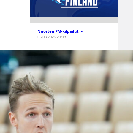
Nuorten PM-kilpailut
05.08.2026 20:08
Suomen 15-
vuotiaat tytöt
voittivat
Islannin
Nordic Open -
turnauksen