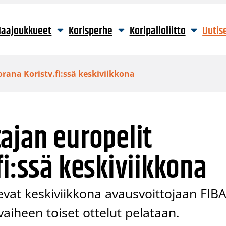
aajoukkueet
Korisperhe
Koripalloliitto
Uutis
rana Koristv.fi:ssä keskiviikkona
ajan europelit
fi:ssä keskiviikkona
evat keskiviikkona avausvoittojaan FIB
aiheen toiset ottelut pelataan.