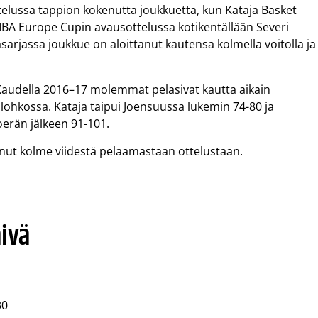
telussa tappion kokenutta joukkuetta, kun Kataja Basket
IBA Europe Cupin avausottelussa kotikentällään Severi
arjassa joukkue on aloittanut kautensa kolmella voitolla ja
audella 2016–17 molemmat pelasivat kautta aikain
lohkossa. Kataja taipui Joensuussa lukemin 74-80 ja
rän jälkeen 91-101.
anut kolme viidestä pelaamastaan ottelustaan.
äivä
30