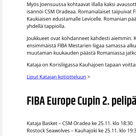
Myös Joensuussa kohtaavat illalla kaksi avausot
isännöi CSM Oradeaa. Romanialaiset taipuivat F
Kaukiaisen edustamalle Levicelle. Romanian pääs
yhdellä tappiolla.
Joukkueet ovat kohdanneet kahdesti aiemmin. K
ensimmäistä FIBA Mestarien liigaa samassa alku
muutaman kuukauden päästä Romaniassa jatkoe
Kataja on Korisliigassa Kauhajoen tapaan voitt
Liput Katajan kotiotteluun
>
FIBA Europe Cupin 2. pelip
Kataja Basket – CSM Oradea ke 25.11. klo 18:30
Rostock Seawolves – Kauhajoki ke 25.11. klo 19: