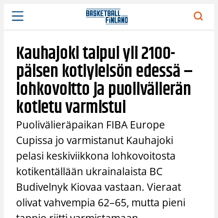
Siirry
sisältöön
Kauhajoki taipui yli 2100-
päisen kotiyleisön edessä –
lohkovoitto ja puolivälierän
kotietu varmistui
Puolivälieräpaikan FIBA Europe
Cupissa jo varmistanut Kauhajoki
pelasi keskiviikkona lohkovoitosta
kotikentällään ukrainalaista BC
Budivelnyk Kiovaa vastaan. Vieraat
olivat vahvempia 62–65, mutta pieni
tappio riitti varmistamaan