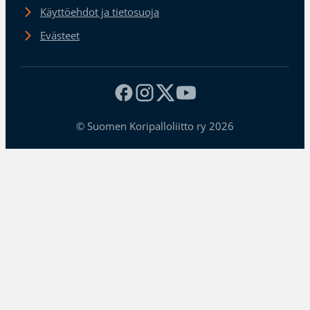
Käyttöehdot ja tietosuoja
Evästeet
© Suomen Koripalloliitto ry 2026