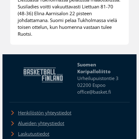
Susiladies voitti vakuuttavasti Liettuan 81-70
(48-36) Elina Aarnisalon 22 pisteen
johdattamana. Suomi pelaa Tukholmassa vielä
toisen ottelun, kun huomenna vastaan tulee
Ruotsi.
Suomen
Koripalloliitto
Urheilupuistontie 3
02200 Espoo
office@basket.fi
Henkilöstön yhteystiedot
Alueiden yhteystiedot
Laskutustiedot