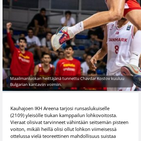
Maailmanluokan heittäjänä tunnettu Chavdar Kostov kuuluu
Bulgarian kantaviin voimiin.
Kauhajoen IKH Areena tarjosi runsaslukuiselle
(2109) yleisölle tiukan kamppailun lohkovoitosta.
Vieraat olisivat tarvinneet vähintään seitsemän pisteen
voiton, mikäli heillä olisi ollut lohkon viimeisessä
ottelussa vielä teoreettinen mahdollisuus suistaa