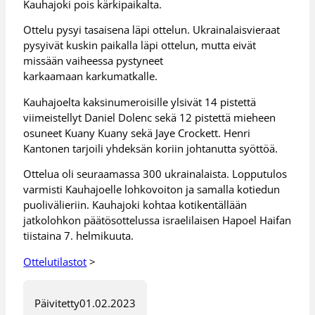
Kauhajoki pois kärkipaikalta.
Ottelu pysyi tasaisena läpi ottelun. Ukrainalaisvieraat
pysyivät kuskin paikalla läpi ottelun, mutta eivät
missään vaiheessa pystyneet
karkaamaan karkumatkalle.
Kauhajoelta kaksinumeroisille ylsivät 14 pistettä
viimeistellyt Daniel Dolenc sekä 12 pistettä mieheen
osuneet Kuany Kuany sekä Jaye Crockett. Henri
Kantonen tarjoili yhdeksän koriin johtanutta syöttöä.
Ottelua oli seuraamassa 300 ukrainalaista. Lopputulos
varmisti Kauhajoelle lohkovoiton ja samalla kotiedun
puolivälieriin. Kauhajoki kohtaa kotikentällään
jatkolohkon päätösottelussa israelilaisen Hapoel Haifan
tiistaina 7. helmikuuta.
Ottelutilastot
>
Päivitetty
01.02.2023