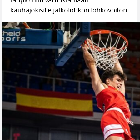
kauhajokisille jatkolohkon lohkovoiton.