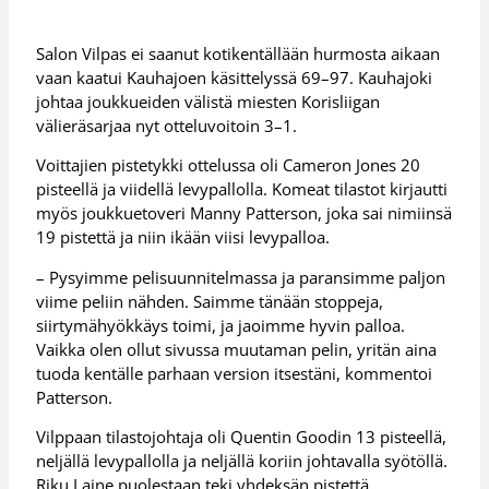
Salon Vilpas ei saanut kotikentällään hurmosta aikaan
vaan kaatui Kauhajoen käsittelyssä 69–97. Kauhajoki
johtaa joukkueiden välistä miesten Korisliigan
välieräsarjaa nyt otteluvoitoin 3–1.
Voittajien pistetykki ottelussa oli Cameron Jones 20
pisteellä ja viidellä levypallolla. Komeat tilastot kirjautti
myös joukkuetoveri Manny Patterson, joka sai nimiinsä
19 pistettä ja niin ikään viisi levypalloa.
– Pysyimme pelisuunnitelmassa ja paransimme paljon
viime peliin nähden. Saimme tänään stoppeja,
siirtymähyökkäys toimi, ja jaoimme hyvin palloa.
Vaikka olen ollut sivussa muutaman pelin, yritän aina
tuoda kentälle parhaan version itsestäni, kommentoi
Patterson.
Vilppaan tilastojohtaja oli Quentin Goodin 13 pisteellä,
neljällä levypallolla ja neljällä koriin johtavalla syötöllä.
Riku Laine puolestaan teki yhdeksän pistettä.