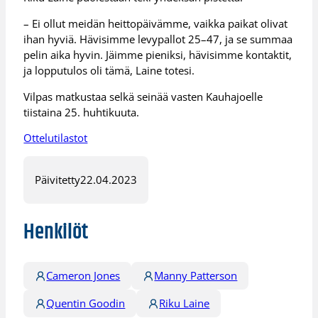
– Ei ollut meidän heittopäivämme, vaikka paikat olivat
ihan hyviä. Hävisimme levypallot 25–47, ja se summaa
pelin aika hyvin. Jäimme pieniksi, hävisimme kontaktit,
ja lopputulos oli tämä, Laine totesi.
Vilpas matkustaa selkä seinää vasten Kauhajoelle
tiistaina 25. huhtikuuta.
Ottelutilastot
Päivitetty
22.04.2023
Henkilöt
Cameron Jones
Manny Patterson
Quentin Goodin
Riku Laine