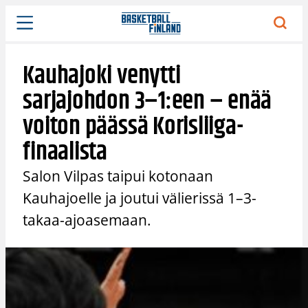
Siirry
sisältöön
Kauhajoki venytti
sarjajohdon 3–1:een – enää
voiton päässä Korisliiga-
finaalista
Salon Vilpas taipui kotonaan
Kauhajoelle ja joutui välierissä 1–3-
takaa-ajoasemaan.