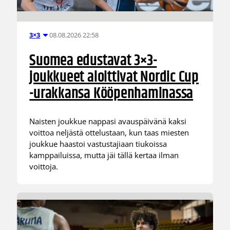
08.08.2026 22:58
3×3
Suomea edustavat 3×3-
joukkueet aloittivat Nordic Cup
-urakkansa Kööpenhaminassa
Naisten joukkue nappasi avauspäivänä kaksi
voittoa neljästä ottelustaan, kun taas miesten
joukkue haastoi vastustajiaan tiukoissa
kamppailuissa, mutta jäi tällä kertaa ilman
voittoja.