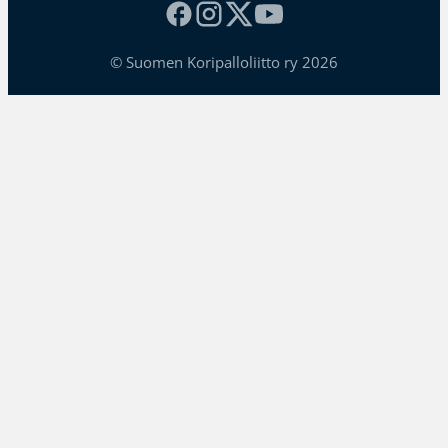
© Suomen Koripalloliitto ry 2026