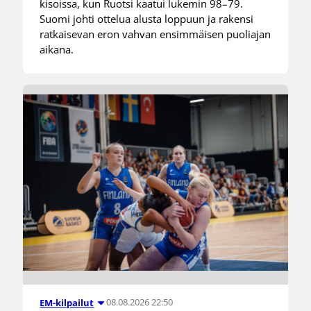
kisoissa, kun Ruotsi kaatui lukemin 98–79.
Suomi johti ottelua alusta loppuun ja rakensi
ratkaisevan eron vahvan ensimmäisen puoliajan
aikana.
08.08.2026 22:50
EM-kilpailut