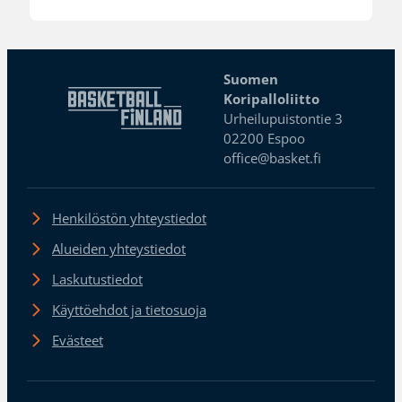
Suomen
Koripalloliitto
Urheilupuistontie 3
02200 Espoo
office@basket.fi
Henkilöstön yhteystiedot
Alueiden yhteystiedot
Laskutustiedot
Käyttöehdot ja tietosuoja
Evästeet