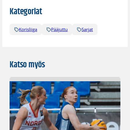
Kategoriat
Korisliiga
Pääjuttu
Sarjat
Katso myös