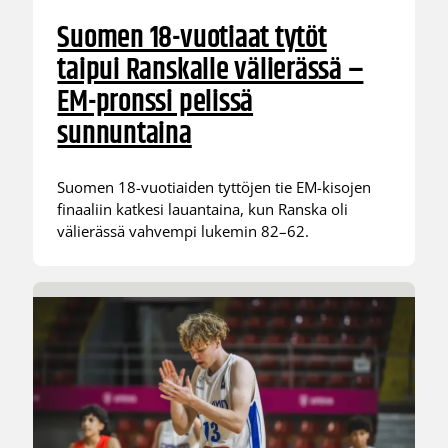
Suomen 18-vuotiaat tytöt
taipui Ranskalle välierässä –
EM-pronssi pelissä
sunnuntaina
Suomen 18-vuotiaiden tyttöjen tie EM-kisojen
finaaliin katkesi lauantaina, kun Ranska oli
välierässä vahvempi lukemin 82–62.