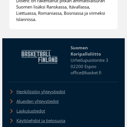
Dolenc on rakentanut pitkän ammattilaisuran
Suomen lisäksi Ranskassa, Itävallassa,
Liettuassa, Romaniassa, Bosniassa ja viimeksi
Islannissa.
Suomen
Koripalloliitto
Urheilupuistontie 3
02200 Espoo
office@basket.fi
Henkilöstön yhteystiedot
Alueiden yhteystiedot
Laskutustiedot
Käyttöehdot ja tietosuoja