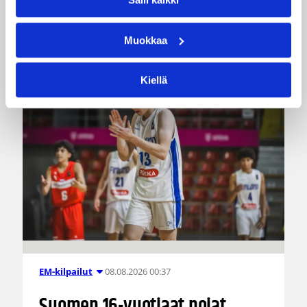
neljä pistettä, yhden levypallon ja kaksi
torjuntaa.
Muokkaa
Kiellä
08.08.2026 00:37
EM-kilpailut
Suomen 16-vuotiaat pojat