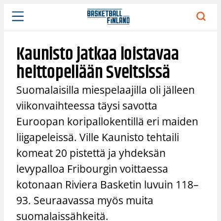
Siirry
sisältöön
Kaunisto jatkaa loistavaa
heittopeliään Sveitsissä
Suomalaisilla miespelaajilla oli jälleen
viikonvaihteessa täysi savotta
Euroopan koripallokentillä eri maiden
liigapeleissä. Ville Kaunisto tehtaili
komeat 20 pistettä ja yhdeksän
levypalloa Fribourgin voittaessa
kotonaan Riviera Basketin luvuin 118–
93. Seuraavassa myös muita
suomalaissähkeitä.