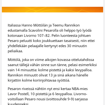
Italiassa Hanno Möttölän ja Teemu Rannikon
edustamalla Scavolini Pesarolla oli helppo työ lyödä
kotonaan Livorno 107–82. Pelin luonteesta johtuen
Pesaro peluutti koko joukkuettaan tasaisesti, niin ettei
yhdellekään pelaajalle kertynyt edes 30 minuutin
peliaikaa.
Möttölä, joka on viime aikojen kovassa ottelutahdissa
saanut tällejä vähän sinne sun tänne, pelasi esimerkiksi
vain 14 minuuttia: kolme pistettä ja kaksi levypalloa.
Rannikon minuutit olivat 13 ja sinä aikana hänelle
kirjattiin kolme koriinjohtavaa syöttöä.
Pesaron riveissä nähtiin nyt ensi kertaa NBA-mies
Lavor Postell, 10 pistettä ja 6 levypalloa. Livorno-
voitollaan Pesaro nousi (voittosuhde 9-9) sarjassa
kuudenneksi.