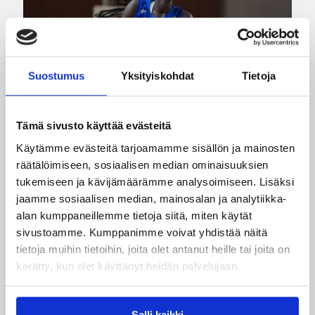
Suostumus
Yksityiskohdat
Tietoja
Tämä sivusto käyttää evästeitä
08.08.2026 08:54
Suomalaiset ulkomailla
Käytämme evästeitä tarjoamamme sisällön ja mainosten
räätälöimiseen, sosiaalisen median ominaisuuksien
Wingsille tappio Valkyriesia
tukemiseen ja kävijämäärämme analysoimiseen. Lisäksi
vastaan – Kuier neljä pistettä
jaamme sosiaalisen median, mainosalan ja analytiikka-
ja kaksi torjuntaa
alan kumppaneillemme tietoja siitä, miten käytät
sivustoamme. Kumppanimme voivat yhdistää näitä
tietoja muihin tietoihin, joita olet antanut heille tai joita on
WNBA:ssa Dallas Wings kärsi tappion, kun
kerätty, kun olet käyttänyt heidän palvelujaan.
Golden State Valkyries oli parempi
loppulukemin 94-76 (44-36). Awak Kuier tilastoi
vaihdoissa yhdeksässä ja puolessa minuutissa
Salli kaikki