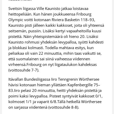
Sveitsin liigassa Ville Kaunisto jatkaa loistavaa
heittopeliään. Kun hänen joukkueensa Fribourg
Olympic voitti kotonaan Riviera Basketin 118–93,
Kaunisto pisti jälleen kaikki kakkoset, joita oli yhteensä
seitsemän, pussiin. Lisäksi kertyi vapaaheitoilla kuusi
pistettä. Näin yhteispistemäärä oli hieno 20. Lisäksi
Kaunisto rohmusi yhdeksän levypalloa, syötti kahdesti
ja blokkasi kolmasti. Todella mahtava esitys, kun
peliaikaa oli vain 22 minuuttia, mihin taas vaikutti se,
että suomalainen sai siinä vaiheessa viidennen
virheensä.Fribourg on nyt liigataulukon kahdeksas
(voittosuhde 7-7).
Itävallan Bundesliigassa Iiro Tenngrenin Wörthersee
hävisi kotonaan hieman yllättäen Kapfenbergille 75–
83.Iiro pelasi 20 minuuttia, heitti yhdeksän pistettä ja
poimi kaksi levypalloa. Pisteet syntyivät kakkoset 0/1,
kolmoset 1/1 ja vaparit 6/8.Tällä hetkellä Wörthersee
on sarjassa viidentenä (voittosuhde 8-8).