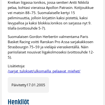
Kreikan liigassa Ionikos, jossa sentteri Antti Nikkilä
pelaa, kohtasi vieraissa Apollon Patrasin. Kotijoukkue
vei matsin 88–75. Suomalaiselle kertyi 15
peliminuuttia, jolloin kirjattiin kaksi pistettä, kaksi
levypalloa ja kaksi blokkia.Ionikos on sarjassa nyt 9.
tilalla (voittosuhde 5-7).
Suomalaisen Gordon Herbertin valmentama Paris
Basket Racing voitti Ranskan Pro A:ssa sarjakakkosen
Strasbourgin 75–59 ja vieläpä vieraskentällä. Näin
pariisilaiset nousivat liigakolmoseksi (voittosuhde 12-
5).
Lisätietoja:
/sarjat_tulokset/ulkomailla_pelaavat_miehet/
Päivitetty
17.01.2005
Henkilöt